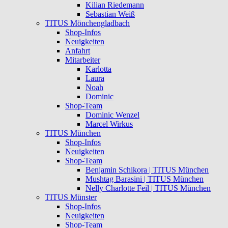
Kilian Riedemann
Sebastian Weiß
TITUS Mönchengladbach
Shop-Infos
Neuigkeiten
Anfahrt
Mitarbeiter
Karlotta
Laura
Noah
Dominic
Shop-Team
Dominic Wenzel
Marcel Wirkus
TITUS München
Shop-Infos
Neuigkeiten
Shop-Team
Benjamin Schikora | TITUS München
Mushtag Barasini | TITUS München
Nelly Charlotte Feil | TITUS München
TITUS Münster
Shop-Infos
Neuigkeiten
Shop-Team