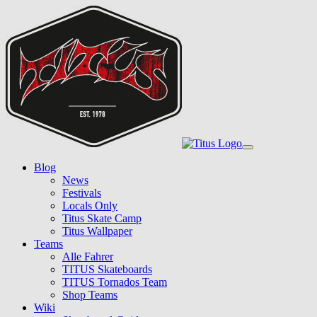
Skip
to
main
content
Toggle
navigation
Blog
News
Festivals
Locals Only
Titus Skate Camp
Titus Wallpaper
Teams
Alle Fahrer
TITUS Skateboards
TITUS Tornados Team
Shop Teams
Wiki