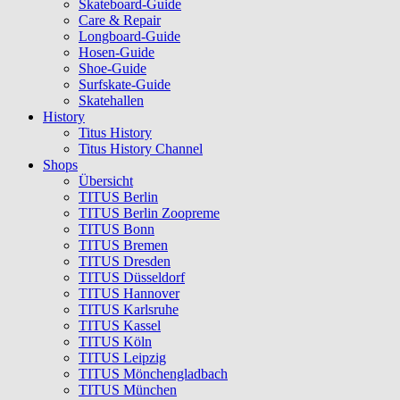
Skateboard-Guide
Care & Repair
Longboard-Guide
Hosen-Guide
Shoe-Guide
Surfskate-Guide
Skatehallen
History
Titus History
Titus History Channel
Shops
Übersicht
TITUS Berlin
TITUS Berlin Zoopreme
TITUS Bonn
TITUS Bremen
TITUS Dresden
TITUS Düsseldorf
TITUS Hannover
TITUS Karlsruhe
TITUS Kassel
TITUS Köln
TITUS Leipzig
TITUS Mönchengladbach
TITUS München