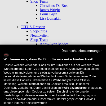
Shop-Team
Christiano Da Ros
James Wright
Louis Bijan
Lisa Lomakin
TITUS Dresden
Shop-Infos
Neuigkeiten
Shop-Team
Anny-Lynn Modes
Anton Braun
Datenschutzbestimmungen
Cornelius Rabe
TITUS Düsseldorf
Wir freuen uns, dass Du Dich für uns entschieden hast!
Shop-Infos
Neuigkeiten
Unsere Website verwendet Cookies, um Funktionen auf der Website (etwa
Warenkorb oder Login) zu ermöglichen, um das Nutzungsverhalten unserer
Shop-Team
Website zu analysieren und stetig zu verbessern, sowie um Dir
Ilya Merkushev
personalisierte Angebote auf Werbeplattformen Dritter anzubieten. Zudem
Johan Schneider | TITUS Düsseldorf
liefern diese Cookies Erkenntnisse für Werbeanalysen und Affiliate-
TITUS Hannover
Marketing. Weitere Informationen zu Cookies erhältst du in unserer
Shop-Infos
Datenschutzerklärung. Durch das Klicken auf »
Alle akzeptieren
« erlaubst du
Neuigkeiten
uns, diese optionalen Cookies zu setzen. Durch eine Änderung der
Shop-Team
Einstellungen in deinem Internetbrowser kannst du die Übertragung von
Max Küssner
Cookies deaktivieren oder einschränken. Bereits gespeicherte Cookies
können jederzeit gelöscht werden.
Nils Roth | TITUS Hannover