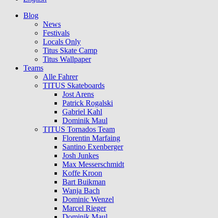
Blog
News
Festivals
Locals Only
Titus Skate Camp
Titus Wallpaper
Teams
Alle Fahrer
TITUS Skateboards
Jost Arens
Patrick Rogalski
Gabriel Kahl
Dominik Maul
TITUS Tornados Team
Florentin Marfaing
Santino Exenberger
Josh Junkes
Max Messerschmidt
Koffe Kroon
Bart Buikman
Wanja Bach
Dominic Wenzel
Marcel Rieger
Dominik Maul