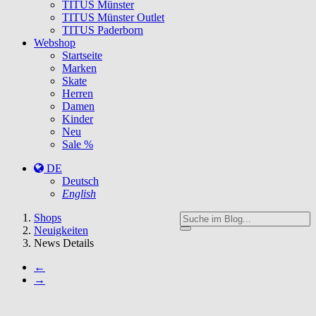
TITUS Münster
TITUS Münster Outlet
TITUS Paderborn
Webshop
Startseite
Marken
Skate
Herren
Damen
Kinder
Neu
Sale %
DE
Deutsch
English
You
Shops
are
Neuigkeiten
here:
News Details
←
→