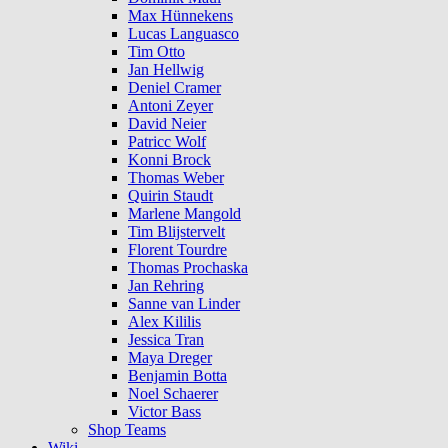
Max Hünnekens
Lucas Languasco
Tim Otto
Jan Hellwig
Deniel Cramer
Antoni Zeyer
David Neier
Patricc Wolf
Konni Brock
Thomas Weber
Quirin Staudt
Marlene Mangold
Tim Blijstervelt
Florent Tourdre
Thomas Prochaska
Jan Rehring
Sanne van Linder
Alex Kililis
Jessica Tran
Maya Dreger
Benjamin Botta
Noel Schaerer
Victor Bass
Shop Teams
Wiki