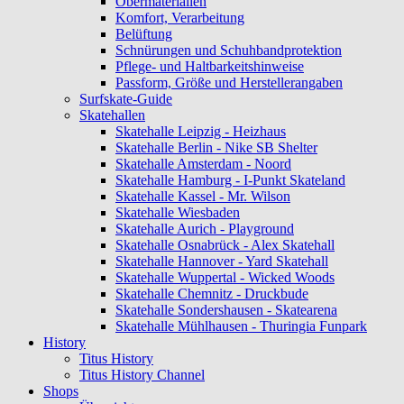
Obermaterialien
Komfort, Verarbeitung
Belüftung
Schnürungen und Schuhbandprotektion
Pflege- und Haltbarkeitshinweise
Passform, Größe und Herstellerangaben
Surfskate-Guide
Skatehallen
Skatehalle Leipzig - Heizhaus
Skatehalle Berlin - Nike SB Shelter
Skatehalle Amsterdam - Noord
Skatehalle Hamburg - I-Punkt Skateland
Skatehalle Kassel - Mr. Wilson
Skatehalle Wiesbaden
Skatehalle Aurich - Playground
Skatehalle Osnabrück - Alex Skatehall
Skatehalle Hannover - Yard Skatehall
Skatehalle Wuppertal - Wicked Woods
Skatehalle Chemnitz - Druckbude
Skatehalle Sondershausen - Skatearena
Skatehalle Mühlhausen - Thuringia Funpark
History
Titus History
Titus History Channel
Shops