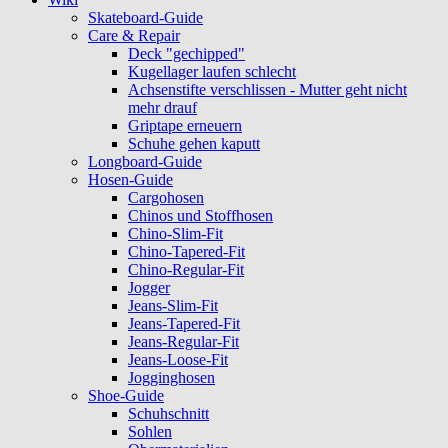
Skateboard-Guide
Care & Repair
Deck "gechipped"
Kugellager laufen schlecht
Achsenstifte verschlissen - Mutter geht nicht
mehr drauf
Griptape erneuern
Schuhe gehen kaputt
Longboard-Guide
Hosen-Guide
Cargohosen
Chinos und Stoffhosen
Chino-Slim-Fit
Chino-Tapered-Fit
Chino-Regular-Fit
Jogger
Jeans-Slim-Fit
Jeans-Tapered-Fit
Jeans-Regular-Fit
Jeans-Loose-Fit
Jogginghosen
Shoe-Guide
Schuhschnitt
Sohlen