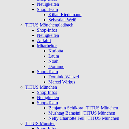
Neuigkeiten
Shop-Team
Kilian Riedemann
Sebastian Weiß
TITUS Mönchengladbach
Shop-Infos
Neuigkeiten
Anfahrt
Mitarbeiter
Karlotta
Laura
Noah
Dominic
Shop-Team
Dominic Wenzel
Marcel Wirkus
TITUS München
Shop-Infos
Neuigkeiten
Shop-Team
Benjamin Schikora | TITUS München
Mushtag Barasini | TITUS München
Nelly Charlotte Feil | TITUS München
TITUS Münster
Shop-Infos