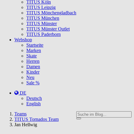
TITUS Köln
TITUS Leipzig
TITUS Mönchengladbach
TITUS München
TITUS Münster
TITUS Münster Outlet
TITUS Paderborn
Webshop
Startseite
Marken
Skate
Herren
Damen
Kinder
Neu
Sale %
DE
Deutsch
English
You
Teams
are
TITUS Tornados Team
here:
Jan Hellwig