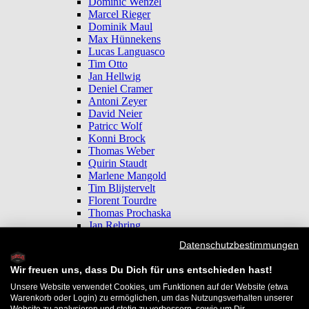
Dominic Wenzel
Marcel Rieger
Dominik Maul
Max Hünnekens
Lucas Languasco
Tim Otto
Jan Hellwig
Deniel Cramer
Antoni Zeyer
David Neier
Patricc Wolf
Konni Brock
Thomas Weber
Quirin Staudt
Marlene Mangold
Tim Blijstervelt
Florent Tourdre
Thomas Prochaska
Jan Rehring
Sanne van Linder
Datenschutzbestimmungen
Alex Kililis
Jessica Tran
Wir freuen uns, dass Du Dich für uns entschieden hast!
Maya Dreger
Benjamin Botta
Unsere Website verwendet Cookies, um Funktionen auf der Website (etwa
Warenkorb oder Login) zu ermöglichen, um das Nutzungsverhalten unserer
Noel Schaerer
Website zu analysieren und stetig zu verbessern, sowie um Dir