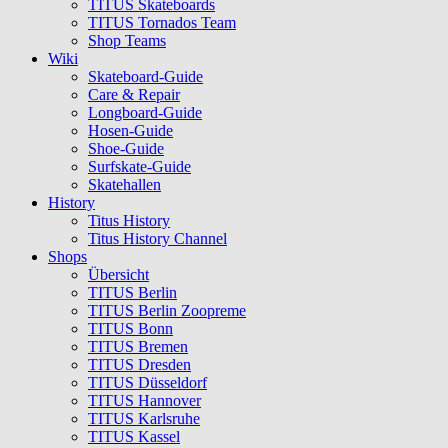
TITUS Skateboards
TITUS Tornados Team
Shop Teams
Wiki
Skateboard-Guide
Care & Repair
Longboard-Guide
Hosen-Guide
Shoe-Guide
Surfskate-Guide
Skatehallen
History
Titus History
Titus History Channel
Shops
Übersicht
TITUS Berlin
TITUS Berlin Zoopreme
TITUS Bonn
TITUS Bremen
TITUS Dresden
TITUS Düsseldorf
TITUS Hannover
TITUS Karlsruhe
TITUS Kassel