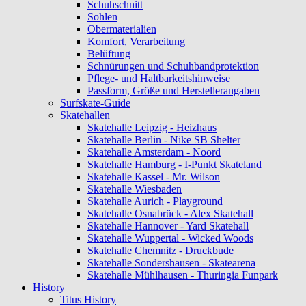
Schuhschnitt
Sohlen
Obermaterialien
Komfort, Verarbeitung
Belüftung
Schnürungen und Schuhbandprotektion
Pflege- und Haltbarkeitshinweise
Passform, Größe und Herstellerangaben
Surfskate-Guide
Skatehallen
Skatehalle Leipzig - Heizhaus
Skatehalle Berlin - Nike SB Shelter
Skatehalle Amsterdam - Noord
Skatehalle Hamburg - I-Punkt Skateland
Skatehalle Kassel - Mr. Wilson
Skatehalle Wiesbaden
Skatehalle Aurich - Playground
Skatehalle Osnabrück - Alex Skatehall
Skatehalle Hannover - Yard Skatehall
Skatehalle Wuppertal - Wicked Woods
Skatehalle Chemnitz - Druckbude
Skatehalle Sondershausen - Skatearena
Skatehalle Mühlhausen - Thuringia Funpark
History
Titus History