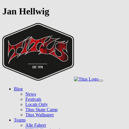
Jan Hellwig
Skip
to
main
content
Toggle
navigation
Blog
News
Festivals
Locals Only
Titus Skate Camp
Titus Wallpaper
Teams
Alle Fahrer