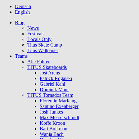
Deutsch
English
Blog
News
Festivals
Locals Only
Titus Skate Camp
Titus Wallpaper
Teams
Alle Fahrer
TITUS Skateboards
Jost Arens
Patrick Rogalski
Gabriel Kahl
Dominik Maul
TITUS Tornados Team
Florentin Marfaing
Santino Exenberger
Josh Junkes
Max Messerschmidt
Koffe Kroon
Bart Buikman
Wanja Bach