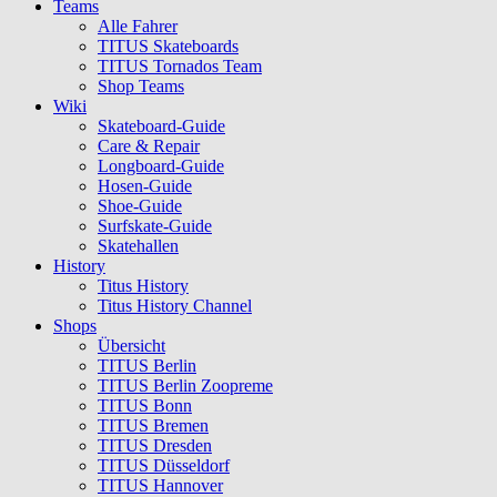
Teams
Alle Fahrer
TITUS Skateboards
TITUS Tornados Team
Shop Teams
Wiki
Skateboard-Guide
Care & Repair
Longboard-Guide
Hosen-Guide
Shoe-Guide
Surfskate-Guide
Skatehallen
History
Titus History
Titus History Channel
Shops
Übersicht
TITUS Berlin
TITUS Berlin Zoopreme
TITUS Bonn
TITUS Bremen
TITUS Dresden
TITUS Düsseldorf
TITUS Hannover