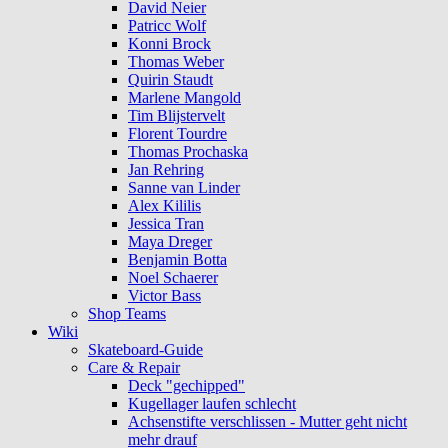
David Neier
Patricc Wolf
Konni Brock
Thomas Weber
Quirin Staudt
Marlene Mangold
Tim Blijstervelt
Florent Tourdre
Thomas Prochaska
Jan Rehring
Sanne van Linder
Alex Kililis
Jessica Tran
Maya Dreger
Benjamin Botta
Noel Schaerer
Victor Bass
Shop Teams
Wiki
Skateboard-Guide
Care & Repair
Deck "gechipped"
Kugellager laufen schlecht
Achsenstifte verschlissen - Mutter geht nicht
mehr drauf