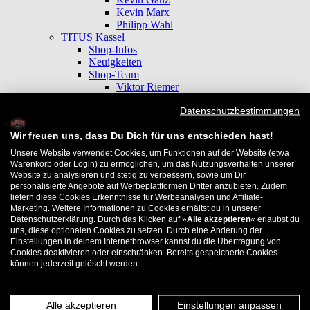
Kevin Marx
Philipp Wahl
TITUS Kassel
Shop-Infos
Neuigkeiten
Shop-Team
Viktor Riemer
TITUS Köln
Datenschutzbestimmungen
Shop-Infos
Neuigkeiten
Wir freuen uns, dass Du Dich für uns entschieden hast!
Shop-Team
David Wollmann
Unsere Website verwendet Cookies, um Funktionen auf der Website (etwa
Marcel Weber
Warenkorb oder Login) zu ermöglichen, um das Nutzungsverhalten unserer
Tim Otto
Website zu analysieren und stetig zu verbessern, sowie um Dir
TITUS Leipzig
personalisierte Angebote auf Werbeplattformen Dritter anzubieten. Zudem
liefern diese Cookies Erkenntnisse für Werbeanalysen und Affiliate-
Shop-Infos
Marketing. Weitere Informationen zu Cookies erhältst du in unserer
Neuigkeiten
Datenschutzerklärung. Durch das Klicken auf »
Alle akzeptieren
« erlaubst du
Shop-Team
uns, diese optionalen Cookies zu setzen. Durch eine Änderung der
Kilian Riedemann
Einstellungen in deinem Internetbrowser kannst du die Übertragung von
Sebastian Weiß
Cookies deaktivieren oder einschränken. Bereits gespeicherte Cookies
TITUS Mönchengladbach
können jederzeit gelöscht werden.
Shop-Infos
Neuigkeiten
Anfahrt
Alle akzeptieren
Einstellungen anpassen