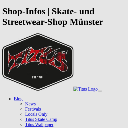
Shop-Infos | Skate- und
Streetwear-Shop Münster
Skip
to
main
content
Toggle
navigation
Blog
News
Festivals
Locals Only
Titus Skate Camp
Titus Wallpaper