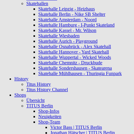
Skatehallen
Skatehalle Leipzig - Heizhaus
Skatehalle Berlin - Nike SB Shelter
Skatehalle Amsterdam - Noord
Skatehalle Hamburg - I-Punkt Skateland
Skatehalle Kassel - Mr. Wilson
Skatehalle Wiesbaden
Skatehalle Aurich - Playground
Skatehalle Osnabrück - Alex Skatehall
Skatehalle Hannover - Yard Skatehall
Skatehalle Wuppertal - Wicked Woods
Skatehalle Chemnitz - Druckbude
Skatehalle Sondershausen - Skatearena
Skatehalle Mühlhausen - Thuringia Funpark
History
Titus History
Titus History Channel
Shops
Übersicht
TITUS Berlin
Shop-Infos
Neuigkeiten
Shop-Team
Victor Bass | TITUS Berlin
Jonathan Hätscher | TITUS Berlin