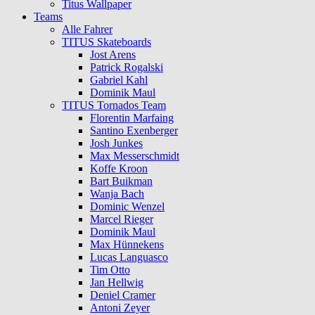
Titus Wallpaper
Teams
Alle Fahrer
TITUS Skateboards
Jost Arens
Patrick Rogalski
Gabriel Kahl
Dominik Maul
TITUS Tornados Team
Florentin Marfaing
Santino Exenberger
Josh Junkes
Max Messerschmidt
Koffe Kroon
Bart Buikman
Wanja Bach
Dominic Wenzel
Marcel Rieger
Dominik Maul
Max Hünnekens
Lucas Languasco
Tim Otto
Jan Hellwig
Deniel Cramer
Antoni Zeyer