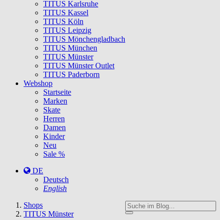
TITUS Karlsruhe
TITUS Kassel
TITUS Köln
TITUS Leipzig
TITUS Mönchengladbach
TITUS München
TITUS Münster
TITUS Münster Outlet
TITUS Paderborn
Webshop
Startseite
Marken
Skate
Herren
Damen
Kinder
Neu
Sale %
DE
Deutsch
English
You
Shops
are
TITUS Münster