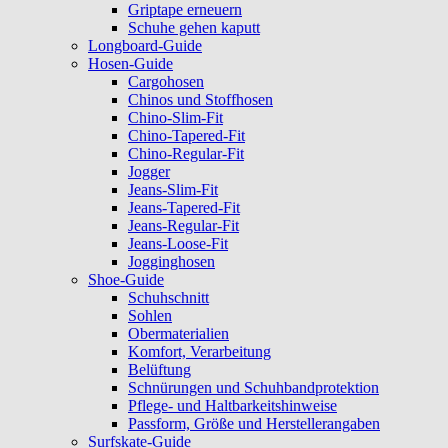
Griptape erneuern
Schuhe gehen kaputt
Longboard-Guide
Hosen-Guide
Cargohosen
Chinos und Stoffhosen
Chino-Slim-Fit
Chino-Tapered-Fit
Chino-Regular-Fit
Jogger
Jeans-Slim-Fit
Jeans-Tapered-Fit
Jeans-Regular-Fit
Jeans-Loose-Fit
Jogginghosen
Shoe-Guide
Schuhschnitt
Sohlen
Obermaterialien
Komfort, Verarbeitung
Belüftung
Schnürungen und Schuhbandprotektion
Pflege- und Haltbarkeitshinweise
Passform, Größe und Herstellerangaben
Surfskate-Guide