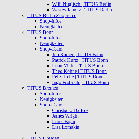
Willi Nuglisch | TITUS Berlin
Wesley Kunitz | TITUS Berlin
TITUS Berlin Zoopreme
Shop-Infos
Neuigkeiten
TITUS Bonn
Shop-Infos
Neuigkeiten
Shop-Team
Jim Romer | TITUS Bonn
Patrick Kurtz | TITUS Bonn
Leon Vinh | TITUS Bonn
Theo Köhne | TITUS Bonn
Felix Helle | TITUS Bonn
Ingo Fröbrich | TITUS Bonn
TITUS Bremen
Shop-Infos
Neuigkeiten
Shop-Team
Christiano Da Ros
James Wright
Louis Bijan
Lisa Lomakin
TITUS Dresden