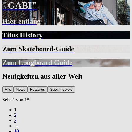
"GABI"
Hier entlang
Titus History
Zum Skateboard-Guide
Zum Longboard Guide
Neuigkeiten aus aller Welt
Alle
News
Features
Gewinnspiele
Seite 1 von 18.
1
2
3
...
18