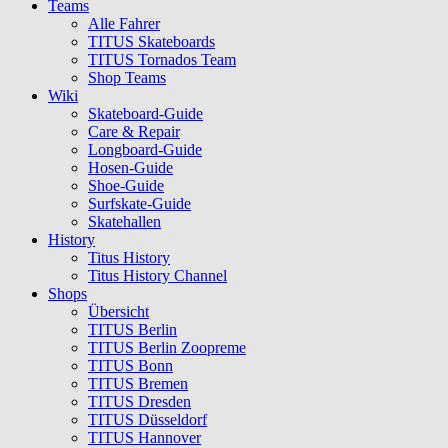
Teams
Alle Fahrer
TITUS Skateboards
TITUS Tornados Team
Shop Teams
Wiki
Skateboard-Guide
Care & Repair
Longboard-Guide
Hosen-Guide
Shoe-Guide
Surfskate-Guide
Skatehallen
History
Titus History
Titus History Channel
Shops
Übersicht
TITUS Berlin
TITUS Berlin Zoopreme
TITUS Bonn
TITUS Bremen
TITUS Dresden
TITUS Düsseldorf
TITUS Hannover