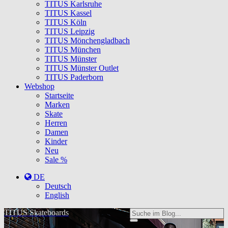
TITUS Karlsruhe
TITUS Kassel
TITUS Köln
TITUS Leipzig
TITUS Mönchengladbach
TITUS München
TITUS Münster
TITUS Münster Outlet
TITUS Paderborn
Webshop
Startseite
Marken
Skate
Herren
Damen
Kinder
Neu
Sale %
DE
Deutsch
English
TITUS Skateboards