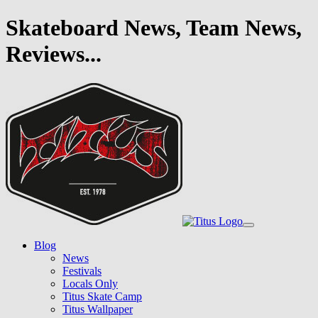
Skateboard News, Team News,
Reviews...
Skip
to
main
content
Toggle
navigation
Blog
News
Festivals
Locals Only
Titus Skate Camp
Titus Wallpaper