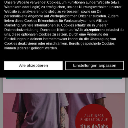
Unsere Website verwendet Cookies, um Funktionen auf der Website (etwa
Bis zu 11% Rabatt auf deine erste Bestellung. Aufgepasst: Du
Warenkorb oder Login) zu ermöglichen, um das Nutzungsverhalten unserer
Website zu analysieren und stetig zu verbessern, sowie um Dir
kannst nur 1x wählen! 🤫
personalisierte Angebote auf Werbeplattformen Dritter anzubieten. Zudem
liefern diese Cookies Erkenntnisse für Werbeanalysen und Affiliate-
5% ab €80
9% ab €100
11% ab €150 🔥
Marketing. Weitere Informationen zu Cookies erhältst du in unserer
Datenschutzerklärung. Durch das Klicken auf »
Alle akzeptieren
« erlaubst du
E-Mail
uns, diese optionalen Cookies zu setzen. Durch eine Änderung der
Einstellungen in deinem Internetbrowser kannst du die Übertragung von
Cookies deaktivieren oder einschränken. Bereits gespeicherte Cookies
können jederzeit gelöscht werden.
MÄNNER
FRAUEN
INFOS ÜBER WHATSAPP? KEIN PROBLEM!
Alle akzeptieren
Einstellungen anpassen
KLICK HIER UND SCHICKE UNS DIE VORGESCHRIEBENE NACHRICHT,
UM DICH ANZUMELDEN.