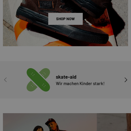
SHOP NOW
skate-aid
VORHERIGE
NÄC
Wir machen Kinder stark!