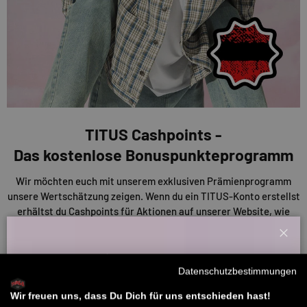
TITUS Cashpoints -
Das kostenlose Bonuspunkteprogramm
Wir möchten euch mit unserem exklusiven Prämienprogramm
unsere Wertschätzung zeigen. Wenn du ein TITUS-Konto erstellst
erhältst du Cashpoints für Aktionen auf unserer Website, wie
Bewertungen und Einkäufe. Diese Punkte kannst du nutzen, um
Rabatte auf deine Einkäufe oder andere Prämien zu erhalten. Je
Schl
mehr du also sammelst, desto mehr sparst du!
Willkommensbonus
Datenschutzbestimmungen
Melde dich zu unserem Newsletter an und bekomme deinen
ENTDECKE UNSERE CASHPOINTS
Willkommens-Rabattcode direkt per Mail zugeschickt.
Wir freuen uns, dass Du Dich für uns entschieden hast!