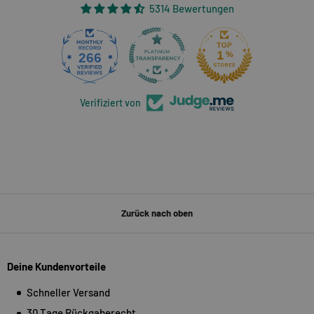
5314 Bewertungen
266
314
Verifiziert von
Zurück nach oben
Deine Kundenvorteile
Schneller Versand
30 Tage Rückgaberecht