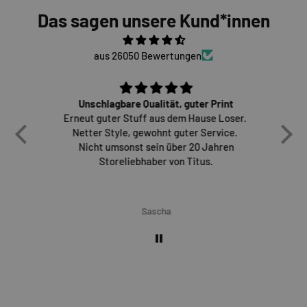
Das sagen unsere Kund*innen
aus 26050 Bewertungen
Unschlagbare Qualität, guter Print
ma,
Erneut guter Stuff aus dem Hause Loser.
D
 für
Netter Style, gewohnt guter Service.
vie
bei
Nicht umsonst sein über 20 Jahren
Sch
.
Storeliebhaber von Titus.
H
Sascha