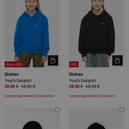
OPTIONEN AUSWÄHLEN
OPTION
Bis zu -39%
39%
Dickies
Dickies
Youth Oakport
Youth Oakport
29,99 €
48,99 €
29,99 €
48,99 €
Sehr geringer Bestand (3 Einheiten)
Sehr geringer Bestand (1 Einheit)