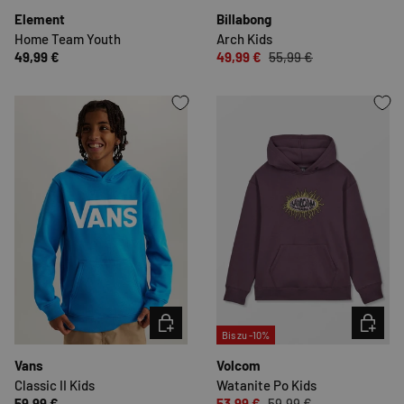
Element
Billabong
Home Team Youth
Arch Kids
49,99 €
49,99 €
55,99 €
OPTIONEN AUSWÄHLEN
OPTION
Bis zu -10%
Vans
Volcom
Classic II Kids
Watanite Po Kids
59,99 €
53,99 €
59,99 €