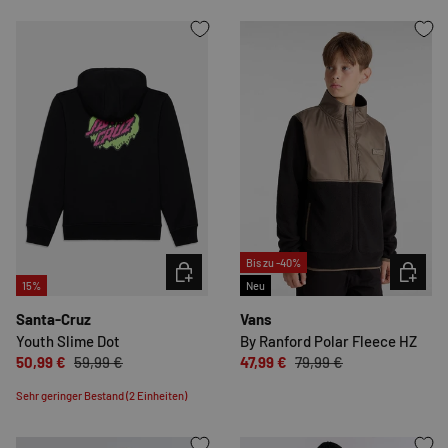
Bis zu -40%
OPTIONEN AUSWÄHLEN
OPTION
15%
Neu
Santa-Cruz
Vans
Youth Slime Dot
By Ranford Polar Fleece HZ
50,99 €
59,99 €
47,99 €
79,99 €
Sehr geringer Bestand (2 Einheiten)