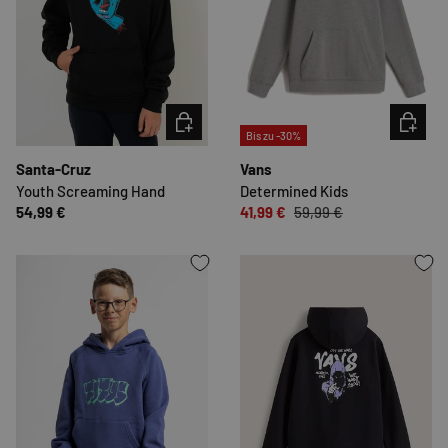
OPTIONEN AUSWÄHLEN
OPTION
Bis zu -30%
Santa-Cruz
Vans
Youth Screaming Hand
Determined Kids
54,99 €
41,99 €
59,99 €