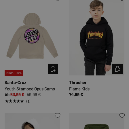
OPTIONEN AUSWÄHLEN
OPTION
Bis zu -10%
Santa-Cruz
Thrasher
Youth Stamped Opus Camo
Flame Kids
Ab
53,99 €
59,99 €
74,99 €
★★★★★
(1)