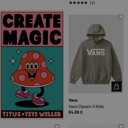
★★★★★
(2)
OPTION
Vans
Vans Classic II Kids
64,99 €