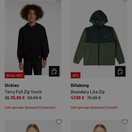
OPTIONEN AUSWÄHLEN
OPTION
Bis zu -40%
40%
Dickies
Billabong
Terry Full Zip Youth
Boundary Lite Zip
Ab
35,99 €
59,99 €
47,99 €
79,99 €
Sehr geringer Bestand (3 Einheiten)
Sehr geringer Bestand (1 Einheit)