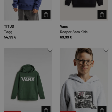
OPTIONEN AUSWÄHLEN
OPTION
TITUS
Vans
Tagg
Reaper Sam Kids
54,99 €
69,99 €
OPTIONEN AUSWÄHLEN
OPTION