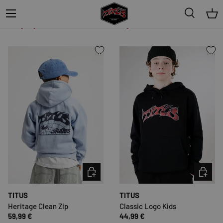
Menü
50,99 €
59,99 €
54,99 €
Suche
Ein
Sehr geringer Bestand (1 Einheit)
Begrenzter Vorrat (5 Einheiten)
OPTIONEN AUSWÄHLEN
OPTION
TITUS
TITUS
Heritage Clean Zip
Classic Logo Kids
59,99 €
44,99 €