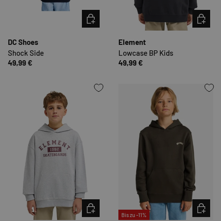
OPTIONEN AUSWÄHLEN
OPTION
DC Shoes
Element
Shock Side
Lowcase BP Kids
49,99 €
49,99 €
OPTIONEN AUSWÄHLEN
OPTION
Bis zu -11%