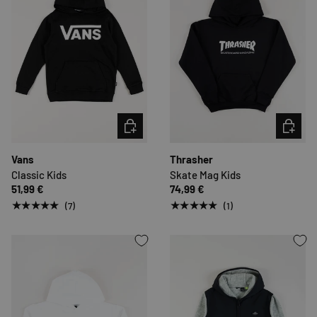
OPTIONEN AUSWÄHLEN
OPTION
Vans
Thrasher
Classic Kids
Skate Mag Kids
51,99 €
74,99 €
★★★★★
★★★★★
(7)
(1)