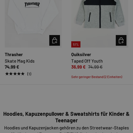
OPTIONEN AUSWÄHLEN
OPTION
51%
Thrasher
Quiksilver
Skate Mag Kids
Taped Off Youth
74,99 €
36,99 €
74,99 €
★★★★★
(1)
Sehr geringer Bestand (2 Einheiten)
Hoodies, Kapuzenpullover & Sweatshirts für Kinder &
Teenager
Hoodies und Kapuzenjacken gehören zu den Streetwear-Staples