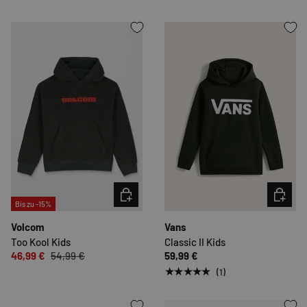
OPTIONEN AUSWÄHLEN
OPTION
Bis zu -15%
Volcom
Vans
Too Kool Kids
Classic II Kids
46,99 €
54,99 €
59,99 €
★★★★★
(1)