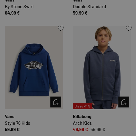
By Stone Swirl
Double Standard
64,99 €
59,99 €
OPTIONEN AUSWÄHLEN
OPTION
Bis zu -11%
Vans
Billabong
Style 76 Kids
Arch Kids
59,99 €
49,99 €
55,99 €