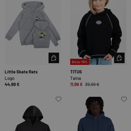
OPTIONEN AUSWÄHLEN
OPTION
Bis zu -70%
Little Skate Rats
TITUS
Logo
Taina
44,99 €
11,99 €
39,99 €