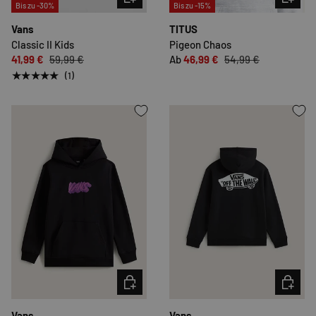
Bis zu -30%
Bis zu -15%
Vans
TITUS
Classic II Kids
Pigeon Chaos
41,99 €
59,99 €
Ab
46,99 €
54,99 €
★★★★★
(1)
OPTIONEN AUSWÄHLEN
OPTION
Vans
Vans