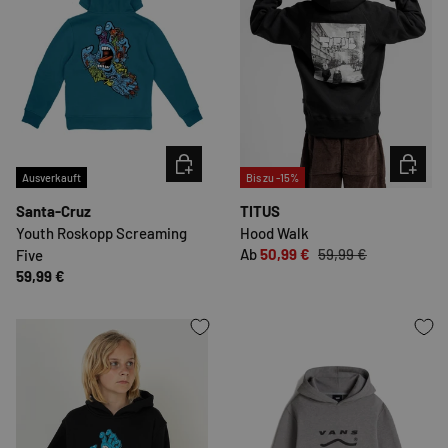
OPTIONEN AUSWÄHLEN
OPTION
Ausverkauft
Bis zu -15%
Santa-Cruz
TITUS
Youth Roskopp Screaming
Hood Walk
Ab
50,99 €
59,99 €
Five
59,99 €