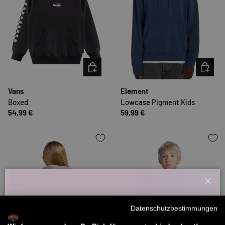
OPTIONEN AUSWÄHLEN
OPTION
Vans
Element
Boxed
Lowcase Pigment Kids
54,99 €
59,99 €
Schl
Willkommensbonus
Datenschutzbestimmungen
Melde dich zu unserem Newsletter an und bekomme deinen