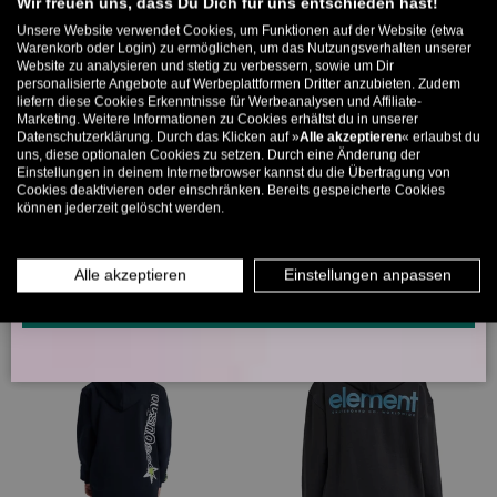
Willkommens-Rabattcode direkt per Mail zugeschickt.
Wir freuen uns, dass Du Dich für uns entschieden hast!
Unsere Website verwendet Cookies, um Funktionen auf der Website (etwa
Bis zu 11% Rabatt auf deine erste Bestellung. Aufgepasst: Du
Warenkorb oder Login) zu ermöglichen, um das Nutzungsverhalten unserer
Website zu analysieren und stetig zu verbessern, sowie um Dir
kannst nur 1x wählen! 🤫
OPTIONEN AUSWÄHLEN
OPTION
personalisierte Angebote auf Werbeplattformen Dritter anzubieten. Zudem
liefern diese Cookies Erkenntnisse für Werbeanalysen und Affiliate-
5% ab €80
9% ab €100
11% ab €150 🔥
Marketing. Weitere Informationen zu Cookies erhältst du in unserer
Element
DC Shoes
Datenschutzerklärung. Durch das Klicken auf »
Alle akzeptieren
« erlaubst du
E-Mail
Pizza Kids
Corpo Raglan Kids
uns, diese optionalen Cookies zu setzen. Durch eine Änderung der
Einstellungen in deinem Internetbrowser kannst du die Übertragung von
59,99 €
49,99 €
Cookies deaktivieren oder einschränken. Bereits gespeicherte Cookies
können jederzeit gelöscht werden.
MÄNNER
FRAUEN
Sehr geringer Bestand (2 Einheiten)
INFOS ÜBER WHATSAPP? KEIN PROBLEM!
Alle akzeptieren
Einstellungen anpassen
KLICK HIER UND SCHICKE UNS DIE VORGESCHRIEBENE NACHRICHT,
UM DICH ANZUMELDEN.