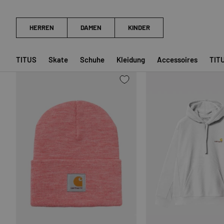
Acrylic Watch Hat (Heather)
Pocket
21,99 €
24,99 €
35,99 €
★★★★★
★★★★★
(1)
(13)
Begrenzter Vorrat (5 Einheiten)
TITUS
Skate
Schuhe
Kleidung
Accessoires
TIT