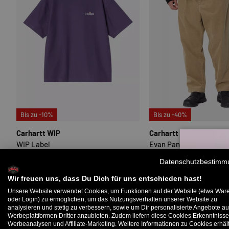
OPTIONEN AUSWÄHLEN
Bis zu -10%
Bis zu -40%
Carhartt WIP
Carhartt WIP
WIP Label
Evan Pant
44,99 €
49,99 €
77,99 €
129,99 €
Datenschutzbestimm
Begrenzter Vorrat (5 Einheiten)
Wir freuen uns, dass Du Dich für uns entschieden hast!
Unsere Website verwendet Cookies, um Funktionen auf der Website (etwa War
oder Login) zu ermöglichen, um das Nutzungsverhalten unserer Website zu
analysieren und stetig zu verbessern, sowie um Dir personalisierte Angebote au
B
Werbeplattformen Dritter anzubieten. Zudem liefern diese Cookies Erkenntnisse
Werbeanalysen und Affiliate-Marketing. Weitere Informationen zu Cookies erhält