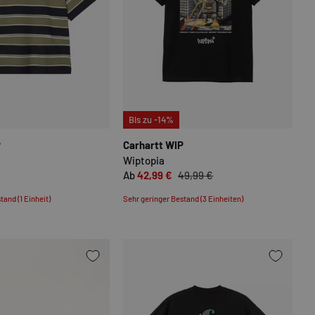
N
OPTIONEN AUSWÄHLEN
OPTIONEN
Bis zu -14%
P
Carhartt WIP
Wiptopia
Ab
42,99 €
49,99 €
tand (1 Einheit)
Sehr geringer Bestand (3 Einheiten)