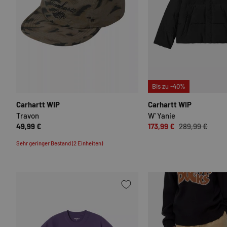
OPTIONEN AUSWÄHLEN
Bis zu -40%
Carhartt WIP
Carhartt WIP
Travon
W' Yanie
49,99 €
173,99 €
289,99 €
Sehr geringer Bestand (2 Einheiten)