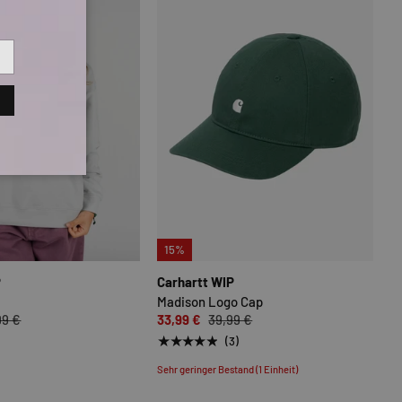
N
OPTIONEN AUSWÄHLEN
OPTIONEN
15%
P
Carhartt WIP
Madison Logo Cap
99 €
33,99 €
39,99 €
★★★★★
(3)
Sehr geringer Bestand (1 Einheit)