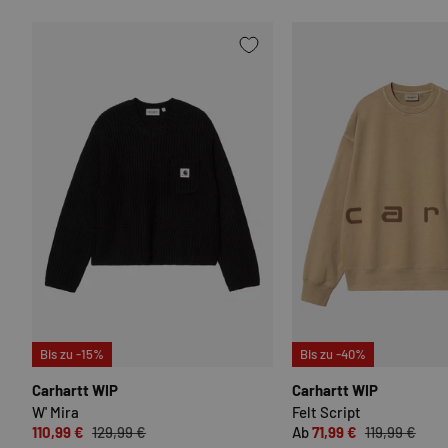
OPTIONEN AUSWÄHLEN
Bis zu -15%
Bis zu -40%
Carhartt WIP
Carhartt WIP
W' Mira
Felt Script
110,99 €
129,99 €
Ab
71,99 €
119,99 €