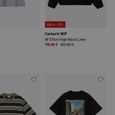
N
OPTIONEN AUSWÄHLEN
OPTIONEN
Bis zu -15%
P
Carhartt WIP
W' Elliot High Neck Liner
118,99 €
139,99 €