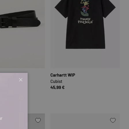
N
OPTIONEN AUSWÄHLEN
OPTIONEN
P
Carhartt WIP
Cubist
Schließen
99 €
45,99 €
2)
ur