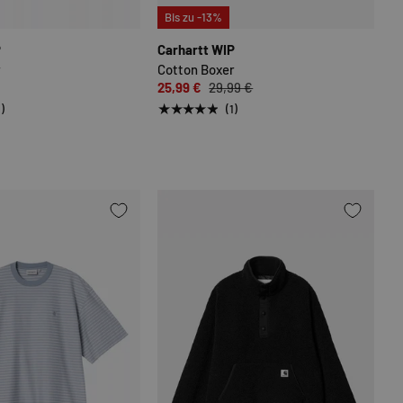
N
OPTIONEN AUSWÄHLEN
OPTIONEN
Bis zu -13%
P
Carhartt WIP
r
Cotton Boxer
25,99 €
29,99 €
★★★★★
1)
(1)