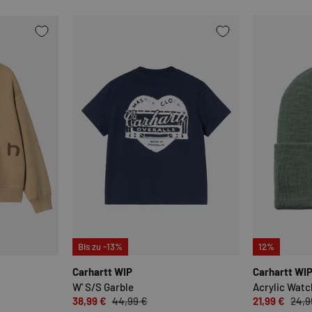
OPTIONEN AUSWÄHLEN
OPTIONEN AUSWÄHLE
Bis zu -13%
12%
Carhartt WIP
Carhartt WI
W' S/S Garble
Acrylic Watc
38,99 €
44,99 €
21,99 €
24,9