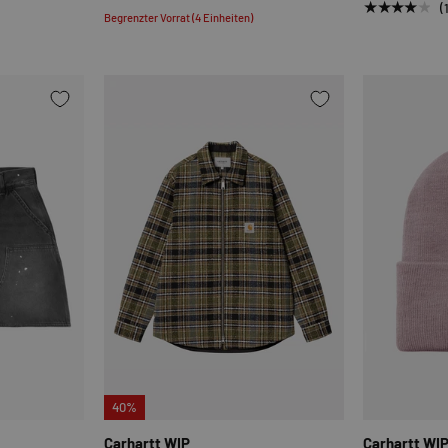
★★★★★
(
Begrenzter Vorrat (4 Einheiten)
OPTIONEN AUSWÄHLEN
OPTIONEN AUSWÄHLE
40%
Carhartt WIP
Carhartt WI