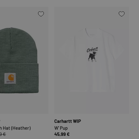
N
OPTIONEN AUSWÄHLEN
OPTIONEN
P
Carhartt WIP
h Hat (Heather)
W' Pup
9 €
45,99 €