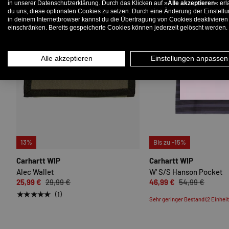
in unserer Datenschutzerklärung. Durch das Klicken auf »
Alle akzeptieren
« erl
du uns, diese optionalen Cookies zu setzen. Durch eine Änderung der Einstell
in deinem Internetbrowser kannst du die Übertragung von Cookies deaktivieren
E-
einschränken. Bereits gespeicherte Cookies können jederzeit gelöscht werden.
Alle akzeptieren
Einstellungen anpassen
OPTIONEN AUSWÄHLEN
13%
Bis zu -15%
Carhartt WIP
Carhartt WIP
Alec Wallet
W' S/S Hanson Pocket
25,99 €
29,99 €
46,99 €
54,99 €
★★★★★
(1)
Sehr geringer Bestand (2 Einhei