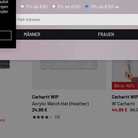
aubst
5% ab €80
9% ab €100
11% ab €150 🔥
ungen
 oder
Mail
MÄNNER
FRAUEN
OPTIONEN AUSWÄHLEN
OPTIONEN AUSWÄHLE
Bis zu -50%
Carhartt WIP
Carhartt WI
Acrylic Watch Hat (Heather)
W' Carhartt
24,99 €
44,99 €
89,
★★★★★
(1)
ten)