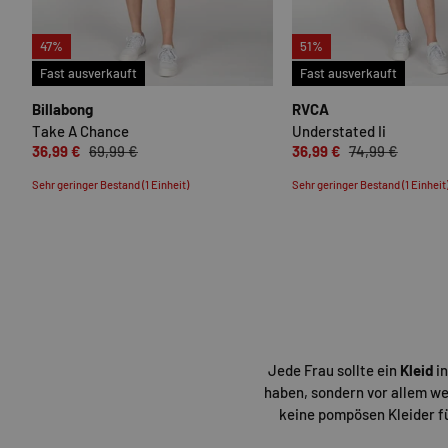
47%
51%
OPTIONEN AUSWÄHLEN
Fast ausverkauft
Fast ausverkauft
Billabong
RVCA
Take A Chance
Understated Ii
36,99 €
69,99 €
36,99 €
74,99 €
Sehr geringer Bestand (1 Einheit)
Sehr geringer Bestand (1 Einheit
Jede Frau sollte ein
Kleid
in
haben, sondern vor allem we
keine pompösen Kleider fü