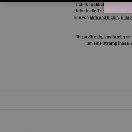
sich für
schlichtere Kleider
,
tiefer in die Trickkiste grei
wie von
alife and kickin
,
Billa
Ob
kurzärmlig
,
langärmlig
ode
um eine
Strumpfhose
,