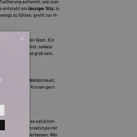
 Taillierung aufweist, wie zum
o entsteht ein
lässiger Sitz
, in
eengt zu fühlen, greift zur H-
ihr Name vermuten lässt. Ein
Schließen
 sitzt sonst locker, sodass
eher schlank und groß sein.
ur
r Inbegriff von Weiblichkeit,
etee
. Wer seine Kurven gern
ück hat, kommt es natürlich
einen lässigen Streetstyle mit
er Kreativität überlassen. Wer