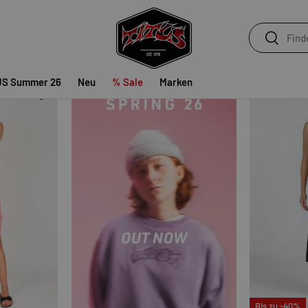
Stonelight
35,99 €
59,99 €
Suchen
Suchen
)
US Summer 26
Neu
% Sale
Marken
OPTIONEN AUSWÄHLEN
Bis zu -40%