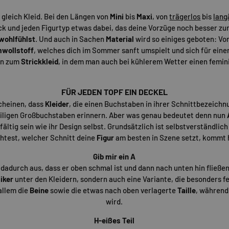
t gleich Kleid. Bei den Längen von
Mini
bis
Maxi
, von
trägerlos
bis
lang
k und jeden Figurtyp etwas dabei, das deine Vorzüge noch besser zur
wohlfühlst
. Und auch in Sachen
Material
wird so einiges geboten: Vo
wollstoff
, welches dich im Sommer sanft umspielt und sich für eine
hin zum
Strickkleid
, in dem man auch bei kühlerem Wetter einen femin
FÜR JEDEN TOPF EIN DECKEL
cheinen, dass
Kleider
, die einen Buchstaben in ihrer Schnittbezeichn
weiligen Großbuchstaben erinnern. Aber was genau bedeutet denn nun
ältig sein wie ihr Design selbst. Grundsätzlich ist selbstverständlich a
htest, welcher Schnitt deine
Figur
am besten in Szene setzt, kommt h
Gib mir ein A
 dadurch aus, dass er oben schmal ist und dann nach unten hin fließend
iker
unter den Kleidern, sondern auch eine Variante, die besonders fe
allem die
Beine
sowie die etwas nach oben verlagerte
Taille
, während
wird.
H-eißes Teil