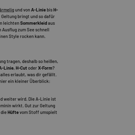
ärmelig
und von
A-Linie
bis
H-
 Geltung bringt und so dafür
m leichten
Sommerkleid
aus
n Ausflug zum See schnell
inen Style rocken kann.
ung tragen, deshalb so heißen,
A-Linie
,
H-Cut
oder
X-Form
?
lles erlaubt, was dir gefällt.
ier ein kleiner Überblick:
 weiter wird. Die A-Linie ist
minin wirkt. Gut zur Geltung
 die
Hüfte
vom Stoff umspielt