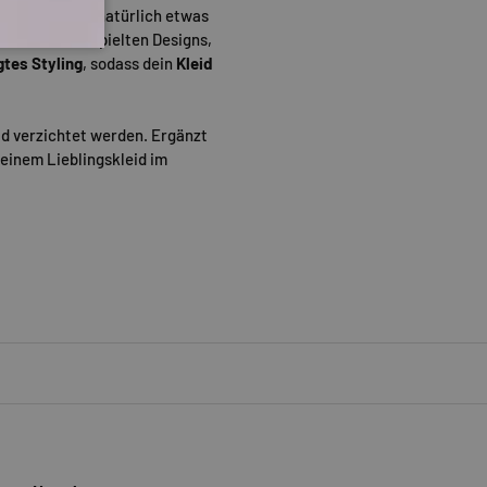
n
Accessoires
natürlich etwas
auen. Bei verspielten Designs,
gtes Styling
, sodass dein
Kleid
id verzichtet werden. Ergänzt
einem Lieblingskleid im