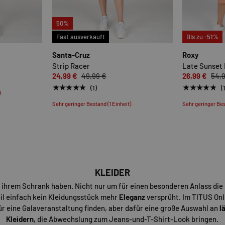
50%
OPTIONEN AUSWÄHLEN
OPTIONEN AUSWÄHLE
Fast ausverkauft
Bis zu -51%
Santa-Cruz
Roxy
Strip Racer
Late Sunset 
24,99 €
49,99 €
26,99 €
54,
★★★★★
★★★★★
(1)
(
)
Sehr geringer Bestand (1 Einheit)
Sehr geringer Bes
KLEIDER
 ihrem Schrank haben. Nicht nur um für einen besonderen Anlass die 
il einfach kein Kleidungsstück mehr
Eleganz
versprüht. Im TITUS Onl
r eine Galaveranstaltung finden, aber dafür eine große Auswahl an
l
Kleidern
, die Abwechslung zum Jeans-und-T-Shirt-Look bringen.