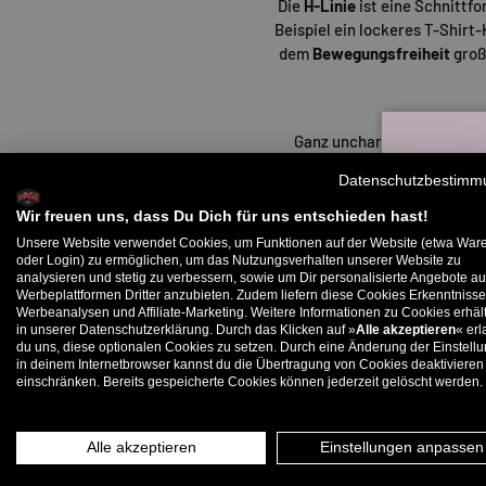
Die
H-Linie
ist eine Schnittfo
Beispiel ein lockeres T-Shirt
dem
Bewegungsfreiheit
groß
Ganz uncharmant manchma
insgesamt weiter Schnitt,
Datenschutzbestimm
ständiges Zurechtzupfen de
Wir freuen uns, dass Du Dich für uns entschieden hast!
Unsere Website verwendet Cookies, um Funktionen auf der Website (etwa War
oder Login) zu ermöglichen, um das Nutzungsverhalten unserer Website zu
analysieren und stetig zu verbessern, sowie um Dir personalisierte Angebote au
B
Besser bekannt als
Sanduh
Werbeplattformen Dritter anzubieten. Zudem liefern diese Cookies Erkenntnisse
denn hier liegt der Fokus a
Werbeanalysen und Affiliate-Marketing. Weitere Informationen zu Cookies erhält
in unserer Datenschutzerklärung. Durch das Klicken auf »
Alle akzeptieren
« erl
du uns, diese optionalen Cookies zu setzen. Durch eine Änderung der Einstell
in deinem Internetbrowser kannst du die Übertragung von Cookies deaktivieren
E-
einschränken. Bereits gespeicherte Cookies können jederzeit gelöscht werden.
Obwohl man mit einem Klei
Alle akzeptieren
Einstellungen anpassen
trotzdem auf die Feinheiten 
Sneakern
kreierst oder im S