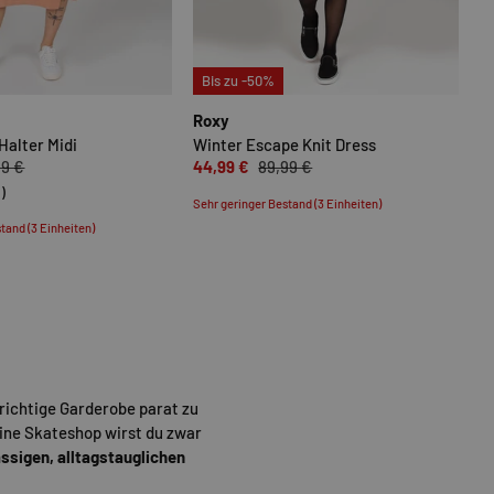
N
OPTIONEN AUSWÄHLEN
OPTIONEN
Bis zu -50%
Roxy
Halter Midi
Winter Escape Knit Dress
99 €
44,99 €
89,99 €
1)
Sehr geringer Bestand (3 Einheiten)
tand (3 Einheiten)
richtige Garderobe parat zu
ine Skateshop wirst du zwar
ässigen, alltagstauglichen