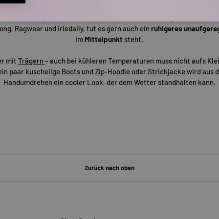
 wie von
Forvert
, Cleptomanicx oder RVCA entscheidet, kann in Sache
fen und zum Beispiel mit Ketten und Armbändern kleine Eyecatcher einb
bong
,
Ragwear
und iriedaily, tut es gern auch ein
ruhigeres unaufgere
im
Mittelpunkt
steht.
r mit
Trägern
– auch bei kühleren Temperaturen muss nicht aufs Kle
 ein paar kuschelige
Boots
und
Zip-Hoodie
oder
Strickjacke
wird aus d
Handumdrehen ein cooler Look, der dem Wetter standhalten kann.
Zurück nach oben