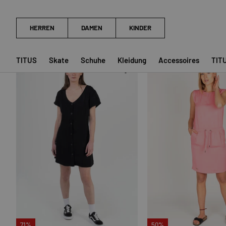
Midnite Ramble
Draculush
53,99 €
59,99 €
66,99 €
74,99 €
Sehr geringer Bestand (1 Einheit
TITUS
Skate
Schuhe
Kleidung
Accessoires
TIT
OPTIONEN AUSWÄHLEN
71%
50%