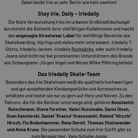
Dabei bleibt Irie so sehr Berlin wie kein zweites!
Stay Irie, Daily – Iriedaily.
Die feste Verwurzelung Iries im urbanen Großstadtdschungel
durchzieht die Ästhetik ihrer vielfältigen Kollektionen und macht
das
angesagte Streetwear Label
für vielfältige Bereiche wie
Skateboarding, Hip Hop und vieles mehr interessant. Iriedaily T-
Shirts, Iriedaily Jacken, Iriedaily
Rucksäcke
oder auch Iriedaily
Jeans sind nicht nur bei prominenten Unterstützern des Brands
wie Schauspieler Jürgen Vogel und Wotan Wilke Möhring beliebt.
Das Iriedaily Skate-Team
Besonders das Irie Skateteam weiß die qualitativ hochwertigen
und gut aussehenden Kleidungsstücke und Accessoires zu
schätzen und testet sie nur zu gern auf Herz und Nieren. Zu den
Fahrern, die für die Berliner unterwegs sind, gehören
Konstantin
Rutschmann, Steve Forstner, Valeri Rosomako, Danni Olsen,
Sven Kanclerski, Daniel "Krasse" Krassowski, Roland "Hirschi"
Hirsch, Flo Bodenhammer, Rene Derntl, Thomas Steinwender
und Anna Kruse.
Die passenden Schuhe zum Irie-Outfit gibt es
zum Beispiel hier:
Vans Schuhe Jungs