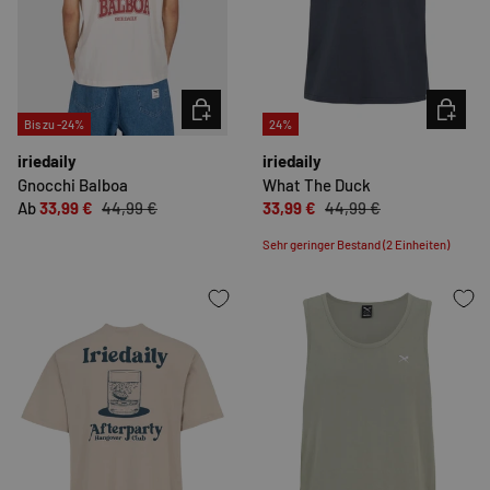
OPTIONEN AUSWÄHLEN
OPTION
Bis zu -24%
24%
iriedaily
iriedaily
Gnocchi Balboa
What The Duck
Ab
33,99 €
44,99 €
33,99 €
44,99 €
Sehr geringer Bestand (2 Einheiten)