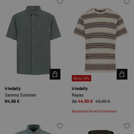
OPTIONEN AUSWÄHLEN
OPTION
Bis zu -10%
iriedaily
iriedaily
Sammy Summer
Rayas
64,99 €
Ab
44,99 €
49,99 €
Begrenzter Vorrat (4 Einheiten)