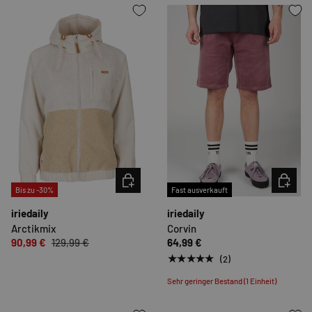
OPTIONEN AUSWÄHLEN
OPTION
Bis zu -30%
Fast ausverkauft
iriedaily
iriedaily
Arctikmix
Corvin
90,99 €
129,99 €
64,99 €
★★★★★
(2)
Sehr geringer Bestand (1 Einheit)