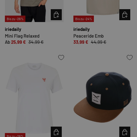
OPTIONEN AUSWÄHLEN
OPTION
Bis zu -26%
Bis zu -24%
iriedaily
iriedaily
Mini Flag Relaxed
Peaceride Emb
Ab
25,99 €
34,99 €
33,99 €
44,99 €
OPTIONEN AUSWÄHLEN
OPTION
Bis zu -26%