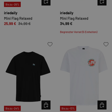
Bis zu -26%
iriedaily
iriedaily
Mini Flag Relaxed
Mini Flag Relaxed
25,99 €
34,99 €
34,99 €
Begrenzter Vorrat (5 Einheiten)
OPTIONEN AUSWÄHLEN
OPTION
Bis zu -24%
Bis zu -13%