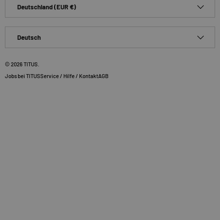
Land/Region
Deutschland (EUR €)
Sprache
Deutsch
© 2026
TITUS
.
Jobs bei TITUS
Service / Hilfe / Kontakt
AGB