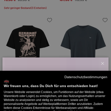
Sehr geringer Bestand (3 Einheiten)
Schl
Willkommensbonus
Datenschutzbestimmungen
OPTIONEN AUSWÄHLEN
OPTION
Melde dich zu unserem Newsletter an und bekomme deinen
Bis zu -25%
Willkommens-Rabattcode direkt per Mail zugeschickt.
Wir freuen uns, dass Du Dich für uns entschieden hast!
iriedaily
iriedaily
Unsere Website verwendet Cookies, um Funktionen auf der Website (etwa
Bis zu 11% Rabatt auf deine erste Bestellung. Aufgepasst: Du
Warenkorb oder Login) zu ermöglichen, um das Nutzungsverhalten unserer
Ciaoboy
Mini Flag Relaxed
Website zu analysieren und stetig zu verbessern, sowie um Dir
kannst nur 1x wählen! 🤫
29,99 €
39,99 €
34,99 €
personalisierte Angebote auf Werbeplattformen Dritter anzubieten. Zudem
liefern diese Cookies Erkenntnisse für Werbeanalysen und Affiliate-
5% ab €80
9% ab €100
11% ab €150 🔥