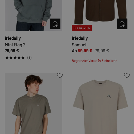
OPTIONEN AUSWÄHLEN
OPTION
Bis zu -25%
iriedaily
iriedaily
Mini Flag 2
Samuel
79,99 €
Ab
59,99 €
79,99 €
★★★★★
(1)
Begrenzter Vorrat (4 Einheiten)