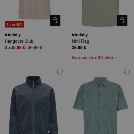
OPTIONEN AUSWÄHLEN
OPTION
Bis zu -10%
iriedaily
iriedaily
Hangover Club
Mini Flag
Ab
35,99 €
39,99 €
29,99 €
Begrenzter Vorrat (5 Einheiten)