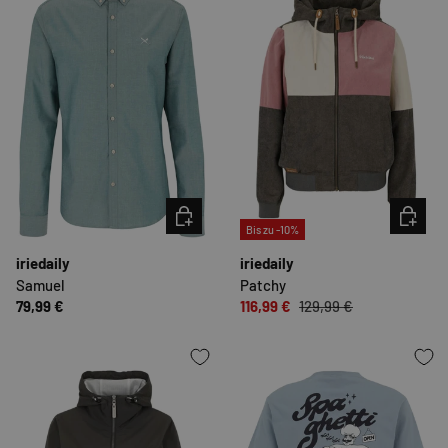
OPTIONEN AUSWÄHLEN
OPTION
Bis zu -10%
iriedaily
iriedaily
Samuel
Patchy
79,99 €
116,99 €
129,99 €