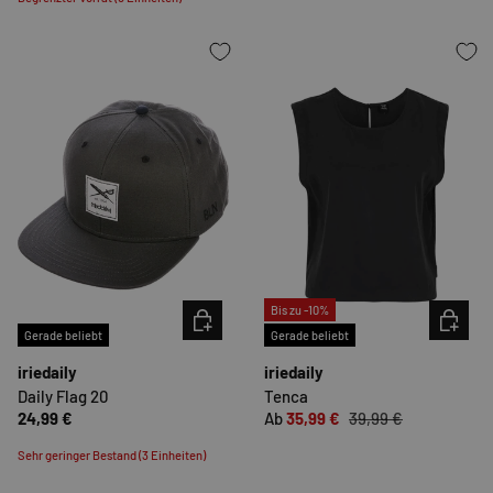
Bis zu -10%
OPTIONEN AUSWÄHLEN
OPTION
Gerade beliebt
Gerade beliebt
iriedaily
iriedaily
Daily Flag 20
Tenca
24,99 €
Ab
35,99 €
39,99 €
Sehr geringer Bestand (3 Einheiten)