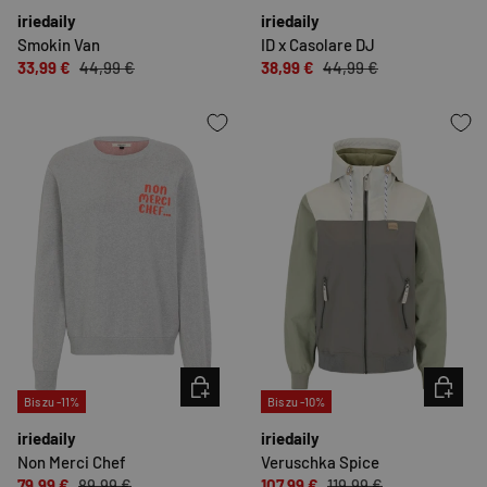
iriedaily
iriedaily
Smokin Van
ID x Casolare DJ
33,99 €
44,99 €
38,99 €
44,99 €
OPTIONEN AUSWÄHLEN
OPTION
Bis zu -11%
Bis zu -10%
iriedaily
iriedaily
Non Merci Chef
Veruschka Spice
79,99 €
89,99 €
107,99 €
119,99 €