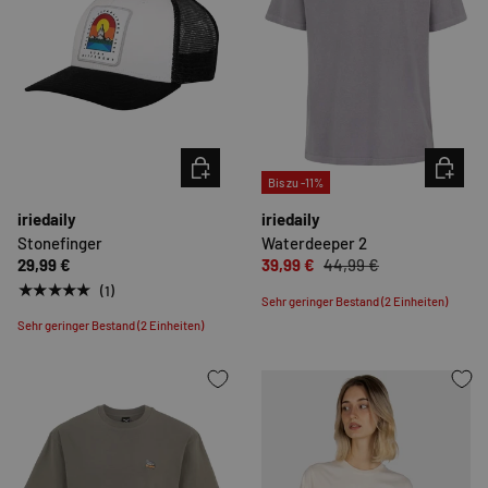
OPTIONEN AUSWÄHLEN
OPTION
Bis zu -11%
iriedaily
iriedaily
Stonefinger
Waterdeeper 2
29,99 €
39,99 €
44,99 €
★★★★★
(1)
Sehr geringer Bestand (2 Einheiten)
Sehr geringer Bestand (2 Einheiten)