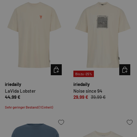
OPTIONEN AUSWÄHLEN
OPTION
Bis zu -25%
iriedaily
iriedaily
LaVida Lobster
Noise since 94
44,99 €
29,99 €
39,99 €
Sehr geringer Bestand (1 Einheit)