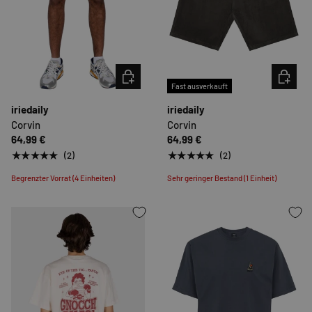
OPTIONEN AUSWÄHLEN
OPTION
Fast ausverkauft
iriedaily
iriedaily
Corvin
Corvin
64,99 €
64,99 €
★★★★★
★★★★★
(2)
(2)
Begrenzter Vorrat (4 Einheiten)
Sehr geringer Bestand (1 Einheit)