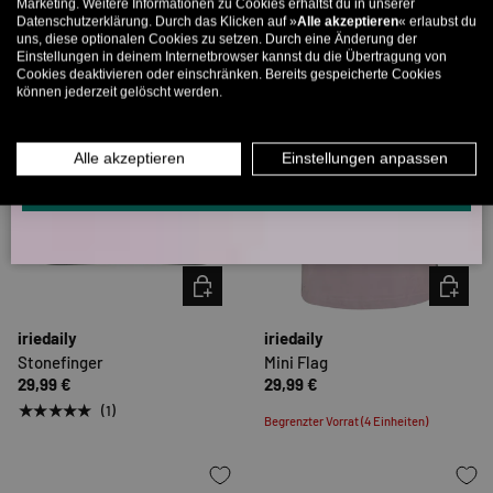
Marketing. Weitere Informationen zu Cookies erhältst du in unserer
Datenschutzerklärung. Durch das Klicken auf »
Alle akzeptieren
« erlaubst du
E-Mail
uns, diese optionalen Cookies zu setzen. Durch eine Änderung der
Einstellungen in deinem Internetbrowser kannst du die Übertragung von
Cookies deaktivieren oder einschränken. Bereits gespeicherte Cookies
können jederzeit gelöscht werden.
MÄNNER
FRAUEN
INFOS ÜBER WHATSAPP? KEIN PROBLEM!
Alle akzeptieren
Einstellungen anpassen
KLICK HIER UND SCHICKE UNS DIE VORGESCHRIEBENE NACHRICHT,
UM DICH ANZUMELDEN.
OPTIONEN AUSWÄHLEN
OPTION
iriedaily
iriedaily
Stonefinger
Mini Flag
29,99 €
29,99 €
★★★★★
(1)
Begrenzter Vorrat (4 Einheiten)