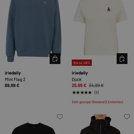
OPTIONEN AUSWÄHLEN
OPTION
Bis zu -26%
iriedaily
iriedaily
Mini Flag 2
Duck
69,99 €
25,99 €
34,99 €
★★★★★
(1)
Sehr geringer Bestand (2 Einheiten)