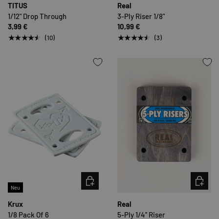
TITUS
Real
1/12" Drop Through
3-Ply Riser 1/8"
3,99 €
10,99 €
★★★★★
★★★★★
(10)
(3)
OPTIONEN AUSWÄHLEN
OPTION
Neu
Krux
Real
1/8 Pack Of 6
5-Ply 1/4'' Riser