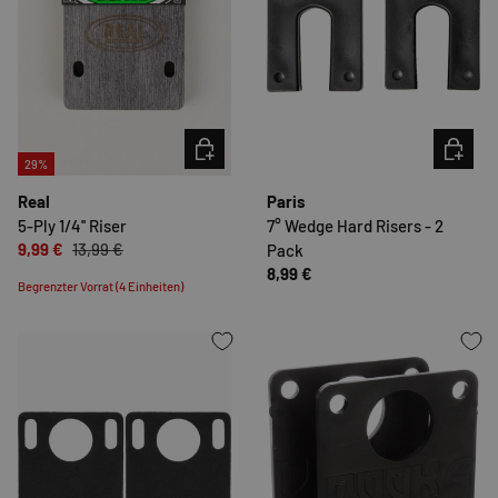
OPTIONEN AUSWÄHLEN
OPTION
29%
Real
Paris
5-Ply 1/4'' Riser
7° Wedge Hard Risers - 2
9,99 €
13,99 €
Pack
8,99 €
Begrenzter Vorrat (4 Einheiten)