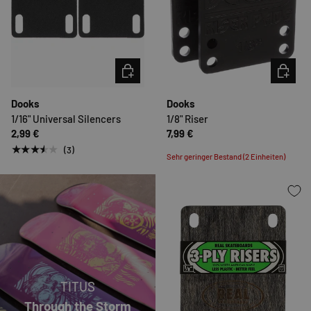
OPTIONEN AUSWÄHLEN
OPTION
Dooks
Dooks
1/16" Universal Silencers
1/8" Riser
2,99 €
7,99 €
★★★★★
(3)
Sehr geringer Bestand (2 Einheiten)
TITUS
Through the Storm