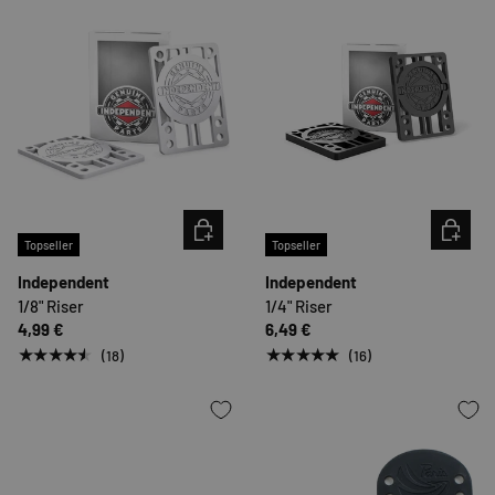
OPTIONEN AUSWÄHLEN
OPTION
Topseller
Topseller
Independent
Independent
1/8" Riser
1/4" Riser
4,99 €
6,49 €
★★★★★
★★★★★
(18)
(16)