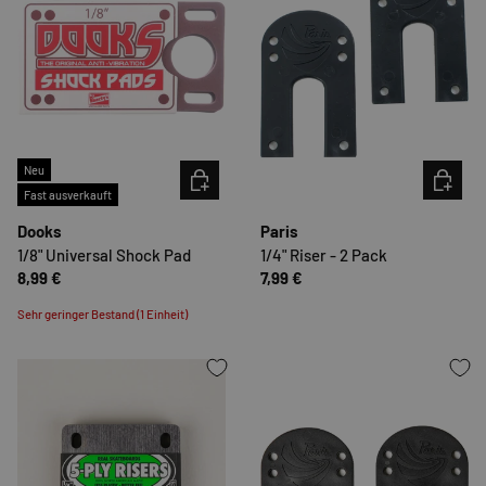
Neu
OPTIONEN AUSWÄHLEN
OPTION
Fast ausverkauft
Dooks
Paris
1/8" Universal Shock Pad
1/4" Riser - 2 Pack
8,99 €
7,99 €
Sehr geringer Bestand (1 Einheit)