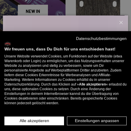
NEW IN
OPTION
Schl
Willkommensbonus
Real
Datenschutzbestimmungen
3-Ply Riser 1/8"
Melde dich zu unserem Newsletter an und bekomme deinen
10,99 €
Willkommens-Rabattcode direkt per Mail zugeschickt.
Wir freuen uns, dass Du Dich für uns entschieden hast!
★★★★★
(3)
Unsere Website verwendet Cookies, um Funktionen auf der Website (etwa
Bis zu 11% Rabatt auf deine erste Bestellung. Aufgepasst: Du
Warenkorb oder Login) zu ermöglichen, um das Nutzungsverhalten unserer
Website zu analysieren und stetig zu verbessern, sowie um Dir
kannst nur 1x wählen! 🤫
personalisierte Angebote auf Werbeplattformen Dritter anzubieten. Zudem
liefern diese Cookies Erkenntnisse für Werbeanalysen und Affiliate-
5% ab €80
9% ab €100
11% ab €150 🔥
Marketing. Weitere Informationen zu Cookies erhältst du in unserer
Datenschutzerklärung. Durch das Klicken auf »
Alle akzeptieren
« erlaubst du
E-Mail
uns, diese optionalen Cookies zu setzen. Durch eine Änderung der
Einstellungen in deinem Internetbrowser kannst du die Übertragung von
Cookies deaktivieren oder einschränken. Bereits gespeicherte Cookies
können jederzeit gelöscht werden.
MÄNNER
FRAUEN
INFOS ÜBER WHATSAPP? KEIN PROBLEM!
Alle akzeptieren
Einstellungen anpassen
KLICK HIER UND SCHICKE UNS DIE VORGESCHRIEBENE NACHRICHT,
UM DICH ANZUMELDEN.