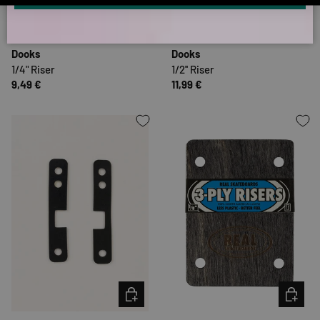
OPTIONEN AUSWÄHLEN
OPTION
Dooks
Dooks
1/4" Riser
1/2'' Riser
9,49 €
11,99 €
OPTIONEN AUSWÄHLEN
OPTION