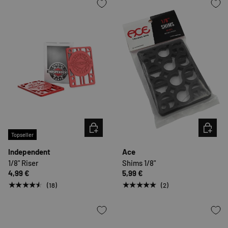
OPTIONEN AUSWÄHLEN
OPTION
Topseller
Independent
Ace
1/8" Riser
Shims 1/8"
4,99 €
5,99 €
★★★★★
★★★★★
(18)
(2)