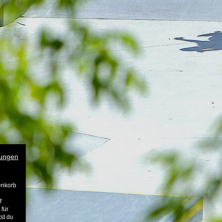
ungen
enkorb
f
 für
st du