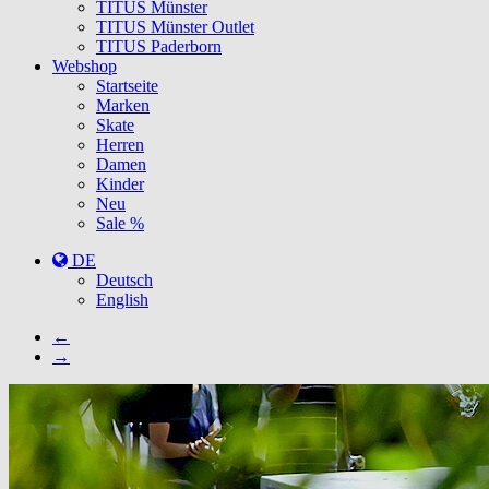
TITUS Münster
TITUS Münster Outlet
TITUS Paderborn
Webshop
Startseite
Marken
Skate
Herren
Damen
Kinder
Neu
Sale %
DE
Deutsch
English
←
→