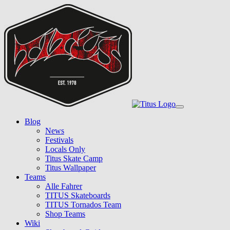
Skip
to
main
content
Toggle
navigation
Blog
News
Festivals
Locals Only
Titus Skate Camp
Titus Wallpaper
Teams
Alle Fahrer
TITUS Skateboards
TITUS Tornados Team
Shop Teams
Wiki