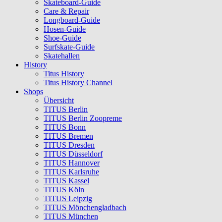
Skateboard-Guide
Care & Repair
Longboard-Guide
Hosen-Guide
Shoe-Guide
Surfskate-Guide
Skatehallen
History
Titus History
Titus History Channel
Shops
Übersicht
TITUS Berlin
TITUS Berlin Zoopreme
TITUS Bonn
TITUS Bremen
TITUS Dresden
TITUS Düsseldorf
TITUS Hannover
TITUS Karlsruhe
TITUS Kassel
TITUS Köln
TITUS Leipzig
TITUS Mönchengladbach
TITUS München