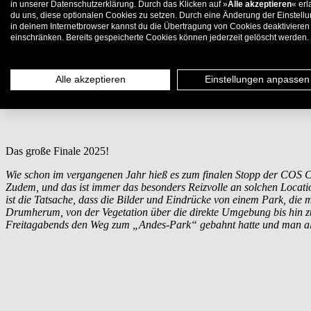
in unserer Datenschutzerklärung. Durch das Klicken auf »
Alle akzeptieren
« erl
du uns, diese optionalen Cookies zu setzen. Durch eine Änderung der Einstell
in deinem Internetbrowser kannst du die Übertragung von Cookies deaktivieren
einschränken. Bereits gespeicherte Cookies können jederzeit gelöscht werden.
Erstellt von T. Gentsch |
News
22.09.2025
Alle akzeptieren
Einstellungen anpassen
COS Cup Dessau | Deutsche Ska
Das große Finale 2025!
Wie schon im vergangenen Jahr hieß es zum finalen Stopp der COS Cup
Zudem, und das ist immer das besonders Reizvolle an solchen Locati
ist die Tatsache, dass die Bilder und Eindrücke von einem Park, die m
Drumherum, von der Vegetation über die direkte Umgebung bis hin z
Freitagabends den Weg zum „Andes-Park“ gebahnt hatte und man alles 