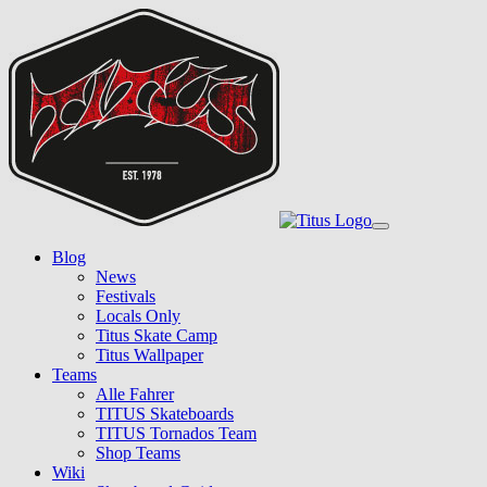
Skip
to
main
content
Toggle
navigation
Blog
News
Festivals
Locals Only
Titus Skate Camp
Titus Wallpaper
Teams
Alle Fahrer
TITUS Skateboards
TITUS Tornados Team
Shop Teams
Wiki