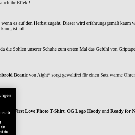
 auch ihr Effekt!
nd, wenn es auf den Herbst zugeht. Dieser wird erfahrungsgemäß kaum 
ann, ist toll.
e, da die Sohlen unserer Schuhe zum ersten Mal das Gefühl von Gript
mbroid Beanie
von Aight* sorgt gewaltfrei für einen Satz warme Ohre
ungen
hend aus
First Love Photo T-Shirt
,
OG Logo Hoody
und
Ready for N
enkorb
f
 für
st du