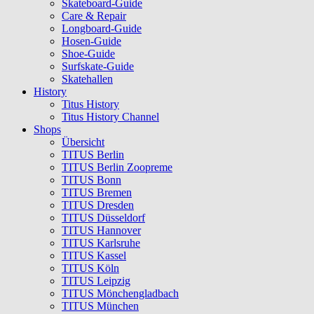
Skateboard-Guide
Care & Repair
Longboard-Guide
Hosen-Guide
Shoe-Guide
Surfskate-Guide
Skatehallen
History
Titus History
Titus History Channel
Shops
Übersicht
TITUS Berlin
TITUS Berlin Zoopreme
TITUS Bonn
TITUS Bremen
TITUS Dresden
TITUS Düsseldorf
TITUS Hannover
TITUS Karlsruhe
TITUS Kassel
TITUS Köln
TITUS Leipzig
TITUS Mönchengladbach
TITUS München