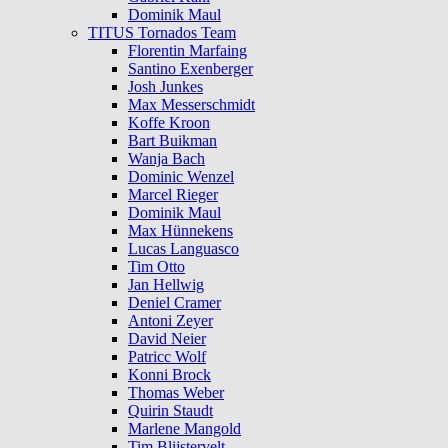
Dominik Maul
TITUS Tornados Team
Florentin Marfaing
Santino Exenberger
Josh Junkes
Max Messerschmidt
Koffe Kroon
Bart Buikman
Wanja Bach
Dominic Wenzel
Marcel Rieger
Dominik Maul
Max Hünnekens
Lucas Languasco
Tim Otto
Jan Hellwig
Deniel Cramer
Antoni Zeyer
David Neier
Patricc Wolf
Konni Brock
Thomas Weber
Quirin Staudt
Marlene Mangold
Tim Blijstervelt