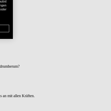
aubst
ungen
 oder
s drumherum?
 an mit allen Kräften.