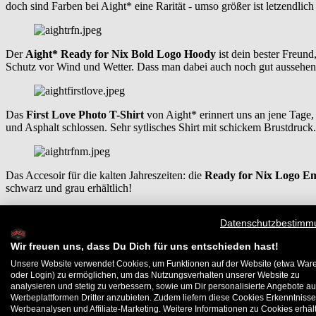
doch sind Farben bei Aight* eine Rarität - umso größer ist letzendlich
Der
Aight* Ready for Nix Bold Logo Hoody
ist dein bester Freu
Schutz vor Wind und Wetter. Dass man dabei auch noch gut aussehen k
Das
First Love Photo T-Shirt
von Aight* erinnert uns an jene Tag
und Asphalt schlossen. Sehr sytlisches Shirt mit schickem Brustdruck.
Das Accesoir für die kalten Jahreszeiten: die
Ready for Nix Logo E
schwarz und grau erhältlich!
Datenschutzbestimm
Checkt den aktuellen Stuff jetzt im Aight*-Markenshop!
Wir freuen uns, dass Du Dich für uns entschieden hast!
Zu gewinnen gibt es diese Woche ein stylisches Aight*-Paket, beste
Unsere Website verwendet Cookies, um Funktionen auf der Website (etwa War
oder Login) zu ermöglichen, um das Nutzungsverhalten unserer Website zu
Das Gewinnspiel endet am Sonntag, 21.09.2014 um 23:59 Uhr.
analysieren und stetig zu verbessern, sowie um Dir personalisierte Angebote au
Werbeplattformen Dritter anzubieten. Zudem liefern diese Cookies Erkenntnisse
Diesen Beitrag teilen:
Werbeanalysen und Affiliate-Marketing. Weitere Informationen zu Cookies erhält