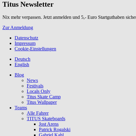
Titus Newsletter
Nix mehr verpassen. Jetzt anmelden und 5,- Euro Startguthaben siche
Zur Anmeldung
Datenschutz
Impressum
Cookie-Einstellungen
Deutsch
English
Blog
News
Festivals
Locals Only
Titus Skate Camp
Titus Wallpaper
Teams
Alle Fahrer
TITUS Skateboards
Jost Arens
Patrick Rogalski
Gabriel Kahl