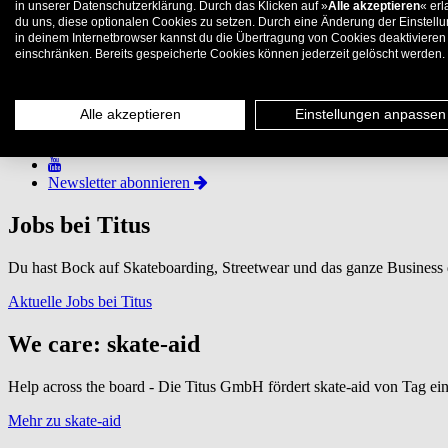
in unserer Datenschutzerklärung. Durch das Klicken auf »
Alle akzeptieren
« erl
du uns, diese optionalen Cookies zu setzen. Durch eine Änderung der Einstell
in deinem Internetbrowser kannst du die Übertragung von Cookies deaktivieren
einschränken. Bereits gespeicherte Cookies können jederzeit gelöscht werden.
Alle akzeptieren
Einstellungen anpassen
Newsletter abonnieren
Jobs bei Titus
Du hast Bock auf Skateboarding, Streetwear und das ganze Busines
Aktuelle Jobs bei Titus
We care: skate-aid
Help across the board - Die Titus GmbH fördert skate-aid von Tag eins
Mehr zu skate-aid