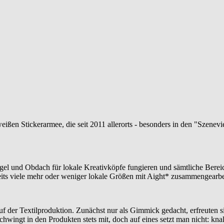
en Stickerarmee, die seit 2011 allerorts - besonders in den "Szenevie
egel und Obdach für lokale Kreativköpfe fungieren und sämtliche Berei
ts viele mehr oder weniger lokale Größen mit Aight* zusammengearbei
f der Textilproduktion. Zunächst nur als Gimmick gedacht, erfreuten si
wingt in den Produkten stets mit, doch auf eines setzt man nicht: kna