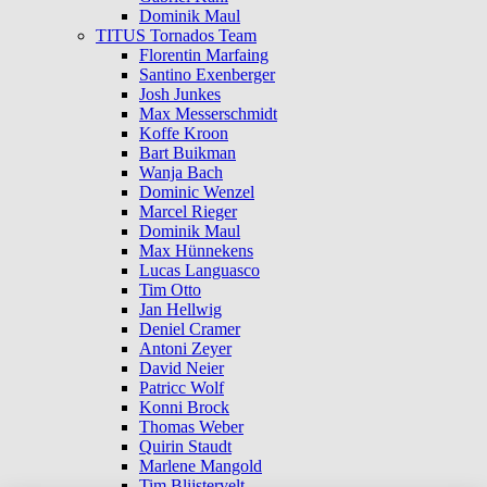
Dominik Maul
TITUS Tornados Team
Florentin Marfaing
Santino Exenberger
Josh Junkes
Max Messerschmidt
Koffe Kroon
Bart Buikman
Wanja Bach
Dominic Wenzel
Marcel Rieger
Dominik Maul
Max Hünnekens
Lucas Languasco
Tim Otto
Jan Hellwig
Deniel Cramer
Antoni Zeyer
David Neier
Patricc Wolf
Konni Brock
Thomas Weber
Quirin Staudt
Marlene Mangold
Tim Blijstervelt