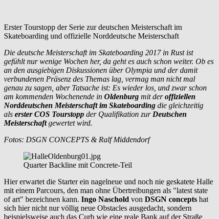
Erster Tourstopp der Serie zur deutschen Meisterschaft im
Skateboarding und offizielle Norddeutsche Meisterschaft
Die deutsche Meisterschaft im Skateboarding 2017 in Rust ist
gefühlt nur wenige Wochen her, da geht es auch schon weiter. Ob es
an den ausgiebigen Diskussionen über Olympia und der damit
verbundenen Präsenz des Themas lag, vermag man nicht mal
genau zu sagen, aber Tatsache ist: Es wieder los, und zwar schon
am kommenden Wochenende in
Oldenburg
mit der
offiziellen
Norddeutschen Meisterschaft im Skateboarding
die gleichzeitig
als
erster COS Tourstopp
der Qualifikation zur
Deutschen
Meisterschaft
gewertet wird.
Fotos: DSGN CONCEPTS & Ralf Middendorf
Quarter Backline mit Concrete-Teil
Hier erwartet die Starter ein nagelneue und noch nie geskatete Halle
mit einem Parcours, den man ohne Übertreibungen als "latest state
of art" bezeichnen kann.
Ingo Naschold
von
DSGN concepts
hat
sich hier nicht nur völlig neue Obstacles ausgedacht, sondern
beispielsweise auch das Curb wie eine reale Bank auf der Straße