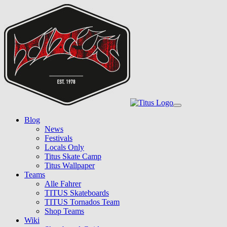
Skip
to
main
content
Toggle
navigation
Blog
News
Festivals
Locals Only
Titus Skate Camp
Titus Wallpaper
Teams
Alle Fahrer
TITUS Skateboards
TITUS Tornados Team
Shop Teams
Wiki