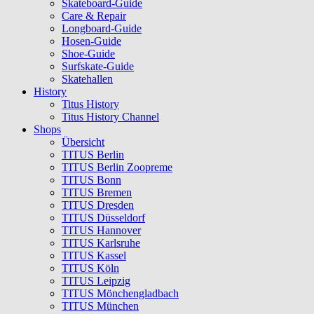
Skateboard-Guide
Care & Repair
Longboard-Guide
Hosen-Guide
Shoe-Guide
Surfskate-Guide
Skatehallen
History
Titus History
Titus History Channel
Shops
Übersicht
TITUS Berlin
TITUS Berlin Zoopreme
TITUS Bonn
TITUS Bremen
TITUS Dresden
TITUS Düsseldorf
TITUS Hannover
TITUS Karlsruhe
TITUS Kassel
TITUS Köln
TITUS Leipzig
TITUS Mönchengladbach
TITUS München