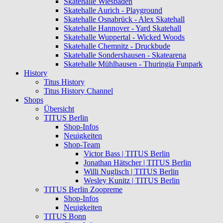
Skatehalle Wiesbaden
Skatehalle Aurich - Playground
Skatehalle Osnabrück - Alex Skatehall
Skatehalle Hannover - Yard Skatehall
Skatehalle Wuppertal - Wicked Woods
Skatehalle Chemnitz - Druckbude
Skatehalle Sondershausen - Skatearena
Skatehalle Mühlhausen - Thuringia Funpark
History
Titus History
Titus History Channel
Shops
Übersicht
TITUS Berlin
Shop-Infos
Neuigkeiten
Shop-Team
Victor Bass | TITUS Berlin
Jonathan Hätscher | TITUS Berlin
Willi Nuglisch | TITUS Berlin
Wesley Kunitz | TITUS Berlin
TITUS Berlin Zoopreme
Shop-Infos
Neuigkeiten
TITUS Bonn