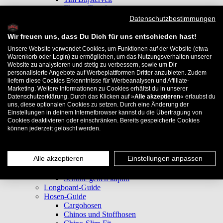
Florent Tourdre
Thomas Prochaska
Datenschutzbestimmungen
Jan Rehring
Sanne van Linder
Wir freuen uns, dass Du Dich für uns entschieden hast!
Alex Kililis
Unsere Website verwendet Cookies, um Funktionen auf der Website (etwa
Jessica Tran
Warenkorb oder Login) zu ermöglichen, um das Nutzungsverhalten unserer
Maya Dreger
Website zu analysieren und stetig zu verbessern, sowie um Dir
Benjamin Botta
personalisierte Angebote auf Werbeplattformen Dritter anzubieten. Zudem
Noel Schaerer
liefern diese Cookies Erkenntnisse für Werbeanalysen und Affiliate-
Victor Bass
Marketing. Weitere Informationen zu Cookies erhältst du in unserer
Datenschutzerklärung. Durch das Klicken auf »
Alle akzeptieren
« erlaubst du
Shop Teams
uns, diese optionalen Cookies zu setzen. Durch eine Änderung der
Wiki
Einstellungen in deinem Internetbrowser kannst du die Übertragung von
Skateboard-Guide
Cookies deaktivieren oder einschränken. Bereits gespeicherte Cookies
Care & Repair
können jederzeit gelöscht werden.
Deck "gechipped"
Kugellager laufen schlecht
Achsenstifte verschlissen - Mutter geht nicht
Alle akzeptieren
Einstellungen anpassen
mehr drauf
Griptape erneuern
Schuhe gehen kaputt
Longboard-Guide
Hosen-Guide
Cargohosen
Chinos und Stoffhosen