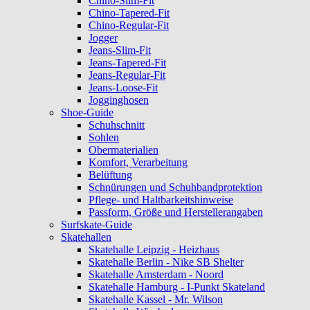
Chino-Slim-Fit
Chino-Tapered-Fit
Chino-Regular-Fit
Jogger
Jeans-Slim-Fit
Jeans-Tapered-Fit
Jeans-Regular-Fit
Jeans-Loose-Fit
Jogginghosen
Shoe-Guide
Schuhschnitt
Sohlen
Obermaterialien
Komfort, Verarbeitung
Belüftung
Schnürungen und Schuhbandprotektion
Pflege- und Haltbarkeitshinweise
Passform, Größe und Herstellerangaben
Surfskate-Guide
Skatehallen
Skatehalle Leipzig - Heizhaus
Skatehalle Berlin - Nike SB Shelter
Skatehalle Amsterdam - Noord
Skatehalle Hamburg - I-Punkt Skateland
Skatehalle Kassel - Mr. Wilson