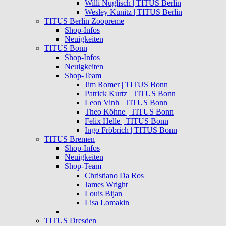
Willi Nuglisch | TITUS Berlin
Wesley Kunitz | TITUS Berlin
TITUS Berlin Zoopreme
Shop-Infos
Neuigkeiten
TITUS Bonn
Shop-Infos
Neuigkeiten
Shop-Team
Jim Romer | TITUS Bonn
Patrick Kurtz | TITUS Bonn
Leon Vinh | TITUS Bonn
Theo Köhne | TITUS Bonn
Felix Helle | TITUS Bonn
Ingo Fröbrich | TITUS Bonn
TITUS Bremen
Shop-Infos
Neuigkeiten
Shop-Team
Christiano Da Ros
James Wright
Louis Bijan
Lisa Lomakin
TITUS Dresden