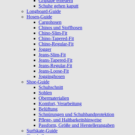
Griptape erneuern
Schuhe gehen kaputt
Longboard-Guide
Hosen-Guide
Cargohosen
Chinos und Stoffhosen
Chino-Slim-Fit
Chino-Tapered-Fit
Chino-Regular-Fit
Jogger
Jeans-Slim-Fit
Jeans-Tapered-Fit
Jeans-Regular-Fit
Jeans-Loose-Fit
Jogginghosen
Shoe-Guide
Schuhschnitt
Sohlen
Obermaterialien
Komfort, Verarbeitung
Belüftung
Schnürungen und Schuhbandprotektion
Pflege- und Haltbarkeitshinweise
Passform, Größe und Herstellerangaben
Surfskate-Guide