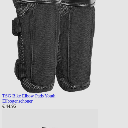
TSG Bike Elbow Pads Youth
Ellbogenschoner
€ 44.95