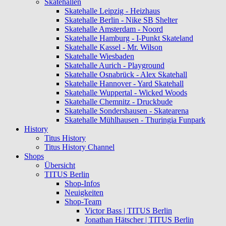
Skatehallen
Skatehalle Leipzig - Heizhaus
Skatehalle Berlin - Nike SB Shelter
Skatehalle Amsterdam - Noord
Skatehalle Hamburg - I-Punkt Skateland
Skatehalle Kassel - Mr. Wilson
Skatehalle Wiesbaden
Skatehalle Aurich - Playground
Skatehalle Osnabrück - Alex Skatehall
Skatehalle Hannover - Yard Skatehall
Skatehalle Wuppertal - Wicked Woods
Skatehalle Chemnitz - Druckbude
Skatehalle Sondershausen - Skatearena
Skatehalle Mühlhausen - Thuringia Funpark
History
Titus History
Titus History Channel
Shops
Übersicht
TITUS Berlin
Shop-Infos
Neuigkeiten
Shop-Team
Victor Bass | TITUS Berlin
Jonathan Hätscher | TITUS Berlin