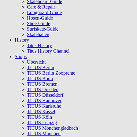
Skateboard-Guide
Care & Repair
Longboard-Guide
Hosen-Guide
Shoe-Guide
Surfskate-Guide
Skatehallen
History
Titus History
Titus History Channel
Shops
Übersicht
TITUS Berlin
TITUS Berlin Zoopreme
TITUS Bonn
TITUS Bremen
TITUS Dresden
TITUS Düsseldorf
TITUS Hannover
TITUS Karlsruhe
TITUS Kassel
TITUS Köln
TITUS Leipzig
TITUS Mönchengladbach
TITUS München