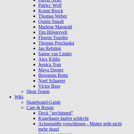
Patricc Wolf
Konni Brock
Thomas Weber
Quirin Staudt
Marlene Mangold
Tim Blijstervelt
Florent Tourdre
Thomas Prochaska
Jan Rehring
Sanne van Linder
Alex Kililis
Jessica Tran
Maya Dreger
Benjamin Botta
Noel Schaerer
Victor Bass
Shop Teams
Wiki
Skateboard-Guide
Care & Repair
Deck "gechipped"
Kugellager laufen schlecht
Achsenstifte verschlissen - Mutter geht nicht
mehr drauf