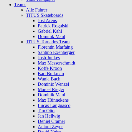
Teams
Alle Fahrer
TITUS Skateboards
Jost Arens
Patrick Rogalski
Gabriel Kahl
Dominik Maul
TITUS Tornados Team
Florentin Marfaing
Santino Exenberger
Josh Junkes
Max Messerschmidt
Koffe Kroon
Bart Buikman
Wanja Bach
Dominic Wenzel
Marcel Rieger
Dominik Maul
Max Hünnekens
Lucas Languasco
Tim Otto
Jan Hellwig
Deniel Cramer
Antoni Zeyer
David Neier