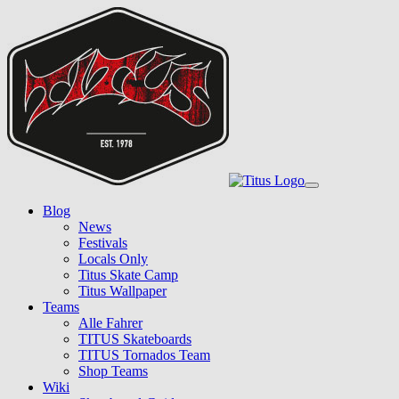
Skip
to
main
content
Toggle
navigation
Blog
News
Festivals
Locals Only
Titus Skate Camp
Titus Wallpaper
Teams
Alle Fahrer
TITUS Skateboards
TITUS Tornados Team
Shop Teams
Wiki