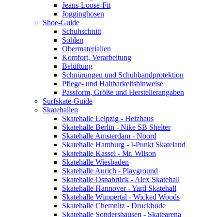
Jeans-Loose-Fit
Jogginghosen
Shoe-Guide
Schuhschnitt
Sohlen
Obermaterialien
Komfort, Verarbeitung
Belüftung
Schnürungen und Schuhbandprotektion
Pflege- und Haltbarkeitshinweise
Passform, Größe und Herstellerangaben
Surfskate-Guide
Skatehallen
Skatehalle Leipzig - Heizhaus
Skatehalle Berlin - Nike SB Shelter
Skatehalle Amsterdam - Noord
Skatehalle Hamburg - I-Punkt Skateland
Skatehalle Kassel - Mr. Wilson
Skatehalle Wiesbaden
Skatehalle Aurich - Playground
Skatehalle Osnabrück - Alex Skatehall
Skatehalle Hannover - Yard Skatehall
Skatehalle Wuppertal - Wicked Woods
Skatehalle Chemnitz - Druckbude
Skatehalle Sondershausen - Skatearena