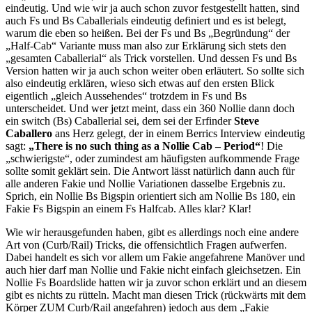
eindeutig. Und wie wir ja auch schon zuvor festgestellt hatten, sind
auch Fs und Bs Caballerials eindeutig definiert und es ist belegt,
warum die eben so heißen. Bei der Fs und Bs „Begründung“ der
„Half-Cab“ Variante muss man also zur Erklärung sich stets den
„gesamten Caballerial“ als Trick vorstellen. Und dessen Fs und Bs
Version hatten wir ja auch schon weiter oben erläutert. So sollte sich
also eindeutig erklären, wieso sich etwas auf den ersten Blick
eigentlich „gleich Aussehendes“ trotzdem in Fs und Bs
unterscheidet. Und wer jetzt meint, dass ein 360 Nollie dann doch
ein switch (Bs) Caballerial sei, dem sei der Erfinder
Steve
Caballero
ans Herz gelegt, der in einem Berrics Interview eindeutig
sagt:
„There is no such thing as a Nollie Cab – Period“
! Die
„schwierigste“, oder zumindest am häufigsten aufkommende Frage
sollte somit geklärt sein. Die Antwort lässt natürlich dann auch für
alle anderen Fakie und Nollie Variationen dasselbe Ergebnis zu.
Sprich, ein Nollie Bs Bigspin orientiert sich am Nollie Bs 180, ein
Fakie Fs Bigspin an einem Fs Halfcab. Alles klar? Klar!
Wie wir herausgefunden haben, gibt es allerdings noch eine andere
Art von (Curb/Rail) Tricks, die offensichtlich Fragen aufwerfen.
Dabei handelt es sich vor allem um Fakie angefahrene Manöver und
auch hier darf man Nollie und Fakie nicht einfach gleichsetzen. Ein
Nollie Fs Boardslide hatten wir ja zuvor schon erklärt und an diesem
gibt es nichts zu rütteln. Macht man diesen Trick (rückwärts mit dem
Körper ZUM Curb/Rail angefahren) jedoch aus dem „Fakie