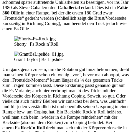
schonmal später auftretende Unklarheiten zu beseitigen, vor ins Jahr
1980 als Steve Caballero den
Caballerial
erfand. Dies ist ein
Fakie
360 Ollie
in einer Rampe, bei der die ersten 180 Grad zwar
„Frontside“ gedreht werden (schließlich zeigt die Brust/Vorderseite
kurzzeitig in Richtung Coping), man beendet den Trick jedoch wie
einen Bs Ollie.
Shorty | Fs Rock n´Roll
Grant Taylor | Bs Lipslide
Um ganz genau zu sein, um die Rotation gut hinzubekommen, dreht
man seinen Körper schon ein wenig „vor“, bevor man abpoppt, was
den „Frontside-Moment“ kaum länger als ¼ des gesamten Tricks
zum Tragen kommen lässt. Diese Erklärung passt genauso gut auf
die Fs Variante; auch hier verbringt man ¾ des Tricks mit der
Vorderseite des Körpers in Richtung Coping. Soweit, so gut. Oder
vielleicht auch nicht? Bleiben wir zunächst bei dem, was „einfach“
und für jeden verständlich ist und ebenfalls seinen Ursprung in einer
Rampe bzw. am Coping hat. Ein Backside Rock´n Roll heißt so,
weil man sich beim „wieder in die Rampe reindrehen“ mit der
Backside (also mit dem Rücken) zum Coping befindet. Bei
einem
Fs Rock´n Roll
dreht man sich mit der Körpervorderseite in