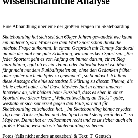
wissenschaftliche Analyse
Eine Abhandlung über eine der größten Fragen im Skateboarding
Skateboarding hat sich seit den 60iger Jahren gewandelt wie kaum
ein anderer Sport. Wobei bei dem Wort Sport schon direkt die
nächste Frage aufkommt. In einem Gespräch mit Tommy Sandoval
nannte der mal eine gute Erklärung, warum es kein Sport sei. „Bei
jeder Sportart geht es von Anfang an immer darum, einen Sieg
einzufahren, egal ob es ein Team- oder Individualsport ist. Man
fängt nicht mit dem Fußballspielen an, ohne den Gedanken früher
oder später auch ein Spiel zu gewinnen“, so Sandoval. Ich fand
diese Aussage die einleuchtendste Erklärung zu diesem Thema, die
ich je gehört hatte. Und Dave Mayhew fügt in einem anderen
Interview an, wir bleiben beim Fussball, dass es eben in einer
Sportart wie dieser keine „Weiterentwicklung an Tricks“ gäbe,
weshalb er sich seinerzeit gegen den Ballsport und für
Skateboarding entschieden hat. „Im Skateboarding könne er jeden
Tag neue Tricks erfinden und den Sport somit stetig verändern“, so
Mayhew. Damit hat er vollkommen recht und es ist sicher auch ein
großer Faktor, weshalb wir Skateboarding so lieben.
Fotos (falls nicht anders angegeben) & Text: T. Gentsch