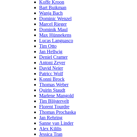
Koffe Kroon
Bart Buikman
Wanja Bach
Dominic Wenzel
Marcel Rieger
Dominik Maul
Max Hünnekens
Lucas Languasco
Tim Otto
Jan Hellwig
Deniel Cramer
Antoni Zeyer
David Neier
Patricc Wolf
Konni Brock
Thomas Weber
Quirin Staudt
Marlene Mangold
Tim Blijstervelt
Florent Tourdre
Thomas Prochaska
Jan Rehring
Sanne van Linder
Alex Kililis
Jessica Tran