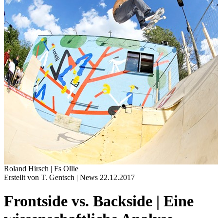
Roland Hirsch | Fs Ollie
Erstellt von T. Gentsch |
News
22.12.2017
Frontside vs. Backside | Eine