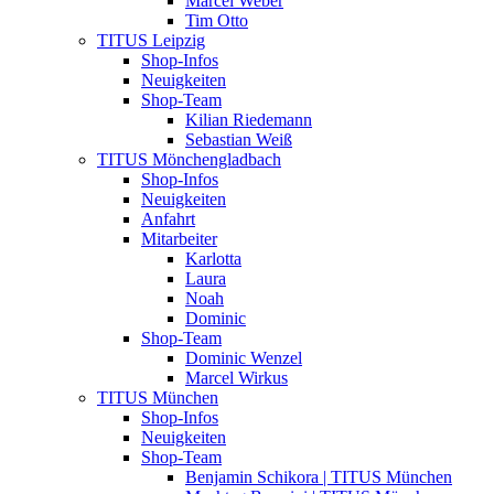
Marcel Weber
Tim Otto
TITUS Leipzig
Shop-Infos
Neuigkeiten
Shop-Team
Kilian Riedemann
Sebastian Weiß
TITUS Mönchengladbach
Shop-Infos
Neuigkeiten
Anfahrt
Mitarbeiter
Karlotta
Laura
Noah
Dominic
Shop-Team
Dominic Wenzel
Marcel Wirkus
TITUS München
Shop-Infos
Neuigkeiten
Shop-Team
Benjamin Schikora | TITUS München