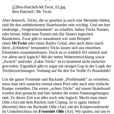
Ben Hatchell | Mc Twist
Aber dennoch, Tricks, die so gesehen ja auch eine Messlatte bilden,
sind für den ambitionierten Skateboarder sehr wichtig. Und um hier
eindeutige „Vergleichstandards“ zu schaffen, haben Tricks Namen,
oder besser, bildet man Namen mit (für Skater) logischen
Bausteinen. Zwar gibt es ausnahmen wie zum Beispiel
einen
McTwist
oder einen Barley Grind, aber auch diese (nach
ihren „Erfindern“ benannten) Tricks lassen sich aus einzelnen
Elementen zusammenbauen. Doch ist es wirklich SO einfach und
vor allem auch logisch? Mit der steten Weiterentwicklung sowie
„Switch“ und/oder „Fakie Tricks“ ist es bestimmt nicht einfacher
geworden. Eigentlich gibt es sogar ein riesiges Gap in der Logik der
Trickbezeichnungen. Vorhang auf für den Sw Nollie Fs Boardslide!
Um die ganze Frontside und Backside „Problematik“ zu verstehen,
muss man sich zunächst einmal einen Pool oder auch eine einfache
Rampe vorstellen. Die ersten „echten Tricks“ auf einem Skateboard
wurden dort gemacht und hier fanden die ersten Namensgebungen
statt. Zu dieser Zeit war alles noch sehr logisch. Macht man einen
Ollie (Air) mit dem Rücken zum Coping, ist es (ganz einfach
übersetzt) eben ein Backside Ollie (Air), mit der Körpervorderseite
im Umkehrschluss ein
Frontside Ollie
(Air). Wir spulen, nur um es