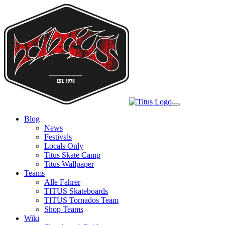
Skip
to
main
content
Toggle
navigation
Blog
News
Festivals
Locals Only
Titus Skate Camp
Titus Wallpaper
Teams
Alle Fahrer
TITUS Skateboards
TITUS Tornados Team
Shop Teams
Wiki