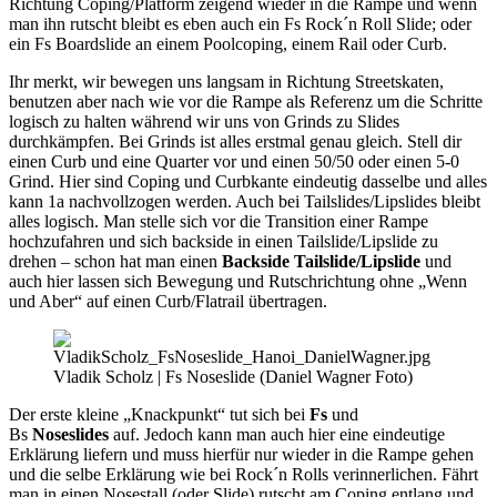
Richtung Coping/Platform zeigend wieder in die Rampe und wenn
man ihn rutscht bleibt es eben auch ein Fs Rock´n Roll Slide; oder
ein Fs Boardslide an einem Poolcoping, einem Rail oder Curb.
Ihr merkt, wir bewegen uns langsam in Richtung Streetskaten,
benutzen aber nach wie vor die Rampe als Referenz um die Schritte
logisch zu halten während wir uns von Grinds zu Slides
durchkämpfen. Bei Grinds ist alles erstmal genau gleich. Stell dir
einen Curb und eine Quarter vor und einen 50/50 oder einen 5-0
Grind. Hier sind Coping und Curbkante eindeutig dasselbe und alles
kann 1a nachvollzogen werden. Auch bei Tailslides/Lipslides bleibt
alles logisch. Man stelle sich vor die Transition einer Rampe
hochzufahren und sich backside in einen Tailslide/Lipslide zu
drehen – schon hat man einen
Backside Tailslide/Lipslide
und
auch hier lassen sich Bewegung und Rutschrichtung ohne „Wenn
und Aber“ auf einen Curb/Flatrail übertragen.
Vladik Scholz | Fs Noseslide (Daniel Wagner Foto)
Der erste kleine „Knackpunkt“ tut sich bei
Fs
und
Bs
Noseslides
auf. Jedoch kann man auch hier eine eindeutige
Erklärung liefern und muss hierfür nur wieder in die Rampe gehen
und die selbe Erklärung wie bei Rock´n Rolls verinnerlichen. Fährt
man in einen Nosestall (oder Slide) rutscht am Coping entlang und