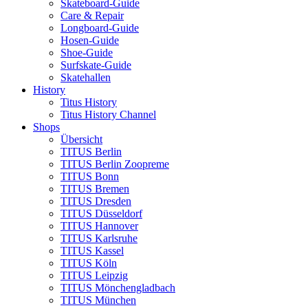
Skateboard-Guide
Care & Repair
Longboard-Guide
Hosen-Guide
Shoe-Guide
Surfskate-Guide
Skatehallen
History
Titus History
Titus History Channel
Shops
Übersicht
TITUS Berlin
TITUS Berlin Zoopreme
TITUS Bonn
TITUS Bremen
TITUS Dresden
TITUS Düsseldorf
TITUS Hannover
TITUS Karlsruhe
TITUS Kassel
TITUS Köln
TITUS Leipzig
TITUS Mönchengladbach
TITUS München