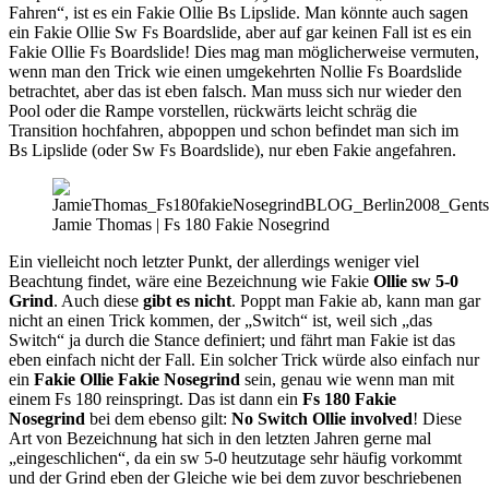
Fahren“, ist es ein Fakie Ollie Bs Lipslide. Man könnte auch sagen
ein Fakie Ollie Sw Fs Boardslide, aber auf gar keinen Fall ist es ein
Fakie Ollie Fs Boardslide! Dies mag man möglicherweise vermuten,
wenn man den Trick wie einen umgekehrten Nollie Fs Boardslide
betrachtet, aber das ist eben falsch. Man muss sich nur wieder den
Pool oder die Rampe vorstellen, rückwärts leicht schräg die
Transition hochfahren, abpoppen und schon befindet man sich im
Bs Lipslide (oder Sw Fs Boardslide), nur eben Fakie angefahren.
Jamie Thomas | Fs 180 Fakie Nosegrind
Ein vielleicht noch letzter Punkt, der allerdings weniger viel
Beachtung findet, wäre eine Bezeichnung wie Fakie
Ollie sw 5-0
Grind
. Auch diese
gibt es nicht
. Poppt man Fakie ab, kann man gar
nicht an einen Trick kommen, der „Switch“ ist, weil sich „das
Switch“ ja durch die Stance definiert; und fährt man Fakie ist das
eben einfach nicht der Fall. Ein solcher Trick würde also einfach nur
ein
Fakie Ollie Fakie Nosegrind
sein, genau wie wenn man mit
einem Fs 180 reinspringt. Das ist dann ein
Fs 180 Fakie
Nosegrind
bei dem ebenso gilt:
No Switch Ollie involved
! Diese
Art von Bezeichnung hat sich in den letzten Jahren gerne mal
„eingeschlichen“, da ein sw 5-0 heutzutage sehr häufig vorkommt
und der Grind eben der Gleiche wie bei dem zuvor beschriebenen