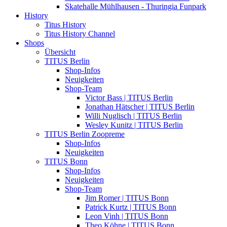
Skatehalle Mühlhausen - Thuringia Funpark
History
Titus History
Titus History Channel
Shops
Übersicht
TITUS Berlin
Shop-Infos
Neuigkeiten
Shop-Team
Victor Bass | TITUS Berlin
Jonathan Hätscher | TITUS Berlin
Willi Nuglisch | TITUS Berlin
Wesley Kunitz | TITUS Berlin
TITUS Berlin Zoopreme
Shop-Infos
Neuigkeiten
TITUS Bonn
Shop-Infos
Neuigkeiten
Shop-Team
Jim Romer | TITUS Bonn
Patrick Kurtz | TITUS Bonn
Leon Vinh | TITUS Bonn
Theo Köhne | TITUS Bonn