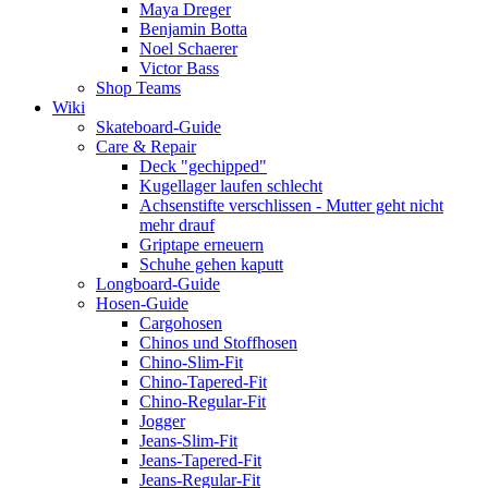
Maya Dreger
Benjamin Botta
Noel Schaerer
Victor Bass
Shop Teams
Wiki
Skateboard-Guide
Care & Repair
Deck "gechipped"
Kugellager laufen schlecht
Achsenstifte verschlissen - Mutter geht nicht
mehr drauf
Griptape erneuern
Schuhe gehen kaputt
Longboard-Guide
Hosen-Guide
Cargohosen
Chinos und Stoffhosen
Chino-Slim-Fit
Chino-Tapered-Fit
Chino-Regular-Fit
Jogger
Jeans-Slim-Fit
Jeans-Tapered-Fit
Jeans-Regular-Fit