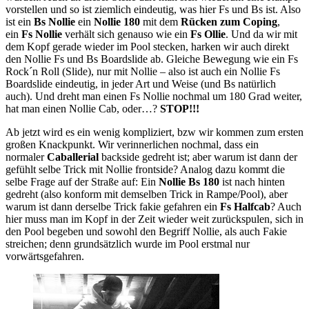
vorstellen und so ist ziemlich eindeutig, was hier Fs und Bs ist. Also
ist ein
Bs Nollie
ein
Nollie 180
mit dem
Rücken zum Coping
,
ein
Fs Nollie
verhält sich genauso wie ein
Fs Ollie
. Und da wir mit
dem Kopf gerade wieder im Pool stecken, harken wir auch direkt
den Nollie Fs und Bs Boardslide ab. Gleiche Bewegung wie ein Fs
Rock´n Roll (Slide), nur mit Nollie – also ist auch ein Nollie Fs
Boardslide eindeutig, in jeder Art und Weise (und Bs natürlich
auch). Und dreht man einen Fs Nollie nochmal um 180 Grad weiter,
hat man einen Nollie Cab, oder…?
STOP!!!
Ab jetzt wird es ein wenig kompliziert, bzw wir kommen zum ersten
großen Knackpunkt. Wir verinnerlichen nochmal, dass ein
normaler
Caballerial
backside gedreht ist; aber warum ist dann der
gefühlt selbe Trick mit Nollie frontside? Analog dazu kommt die
selbe Frage auf der Straße auf: Ein
Nollie Bs 180
ist nach hinten
gedreht (also konform mit demselben Trick in Rampe/Pool), aber
warum ist dann derselbe Trick fakie gefahren ein
Fs Halfcab
? Auch
hier muss man im Kopf in der Zeit wieder weit zurückspulen, sich in
den Pool begeben und sowohl den Begriff Nollie, als auch Fakie
streichen; denn grundsätzlich wurde im Pool erstmal nur
vorwärtsgefahren.