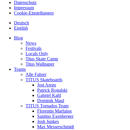
Datenschutz
Impressum
Cookie-Einstellungen
Deutsch
English
Blog
News
Festivals
Locals Only
Titus Skate Camp
Titus Wallpaper
Teams
Alle Fahrer
TITUS Skateboards
Jost Arens
Patrick Rogalski
Gabriel Kahl
Dominik Maul
TITUS Tornados Team
Florentin Marfaing
Santino Exenberger
Josh Junkes
Max Messerschmidt