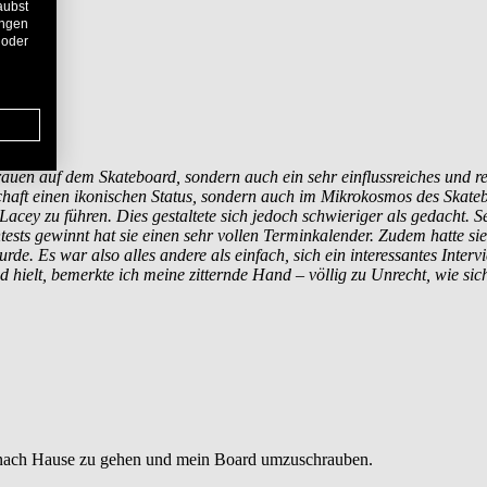
aubst
ungen
 oder
 Frauen auf dem Skateboard, sondern auch ein sehr einflussreiches u
aft einen ikonischen Status, sondern auch im Mikrokosmos des Skatebo
Lacey zu führen. Dies gestaltete sich jedoch schwieriger als gedacht. 
s gewinnt hat sie einen sehr vollen Terminkalender. Zudem hatte sie in
urde. Es war also alles andere als einfach, sich ein interessantes Int
 hielt, bemerkte ich meine zitternde Hand – völlig zu Unrecht, wie sich 
en nach Hause zu gehen und mein Board umzuschrauben.