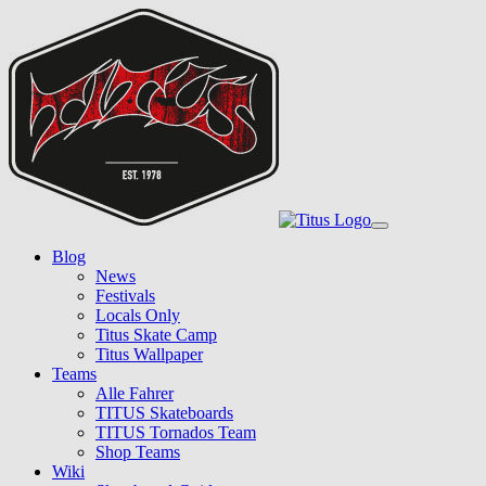
Skip
to
main
content
Toggle
navigation
Blog
News
Festivals
Locals Only
Titus Skate Camp
Titus Wallpaper
Teams
Alle Fahrer
TITUS Skateboards
TITUS Tornados Team
Shop Teams
Wiki