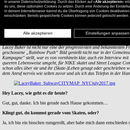
in unserer Datenschutzerklärung. Durch das Klicken auf »
Alle akzeptieren
« erl
du uns, diese optionalen Cookies zu setzen. Durch eine Änderung der Einstell
in deinem Internetbrowser kannst du die Übertragung von Cookies deaktivieren
einschränken. Bereits gespeicherte Cookies können jederzeit gelöscht werden.
Skateboarding, New York und LGBTQI
Interview: T. Gentsch
Alle akzeptieren
Einstellungen anpassen
Photos: Tyler Smolinski
Lacey Baker ist nicht nur eine der progressivsten und bekanntesten
geschossene „Rainbow Push“ Bild genießt nicht nur in der Gemeinsch
Kampagne" stellt, war es von vornhinein klar, auch ein Interview mit 
queeren Lebensweise umgeht, für NIKE skatet und Street League Contest
schon alles über sie und ihr (Skate-)Leben gesagt oder geschrieben w
dem Anruf nervös wie selten zuvor und als ich das Telefon in der Hand
Hey Lacey, wie geht es dir heute?
Gut, gut, danke. Ich bin gerade nach Hause gekommen…
Klingt gut, du kommst gerade vom Skaten, oder?
Ja, ich bin ein bisschen rumgerollt, aber habe mich dann entschied