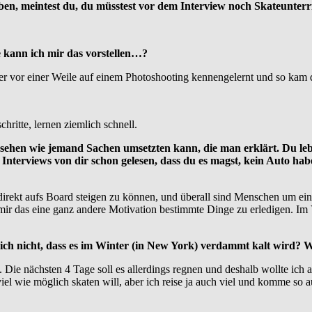
 haben, meintest du, du müsstest vor dem Interview noch Skateunte
e kann ich mir das vorstellen…?
ter vor einer Weile auf einem Photoshooting kennengelernt und so kam d
ritte, lernen ziemlich schnell.
 sehen wie jemand Sachen umsetzten kann, die man erklärt. Du lebst
 Interviews von dir schon gelesen, dass du es magst, kein Auto ha
 direkt aufs Board steigen zu können, und überall sind Menschen um ein
t mir das eine ganz andere Motivation bestimmte Dinge zu erledigen. Im 
dich nicht, dass es im Winter (in New York) verdammt kalt wird? W
Die nächsten 4 Tage soll es allerdings regnen und deshalb wollte ich
el wie möglich skaten will, aber ich reise ja auch viel und komme so a