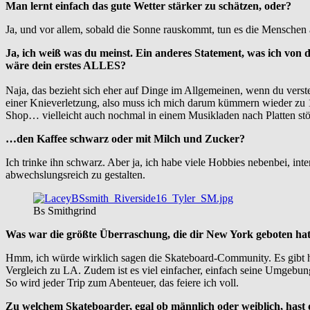
Man lernt einfach das gute Wetter stärker zu schätzen, oder?
Ja, und vor allem, sobald die Sonne rauskommt, tun es die Menschen au
Ja, ich weiß was du meinst. Ein anderes Statement, was ich von d
wäre dein erstes ALLES?
Naja, das bezieht sich eher auf Dinge im Allgemeinen, wenn du vers
einer Knieverletzung, also muss ich mich darum kümmern wieder zu 100
Shop… vielleicht auch nochmal in einem Musikladen nach Platten s
…den Kaffee schwarz oder mit Milch und Zucker?
Ich trinke ihn schwarz. Aber ja, ich habe viele Hobbies nebenbei, int
abwechslungsreich zu gestalten.
Bs Smithgrind
Was war die größte Überraschung, die dir New York geboten hat,
Hmm, ich würde wirklich sagen die Skateboard-Community. Es gibt hie
Vergleich zu LA. Zudem ist es viel einfacher, einfach seine Umgebu
So wird jeder Trip zum Abenteuer, das feiere ich voll.
Zu welchem Skateboarder, egal ob männlich oder weiblich, hast