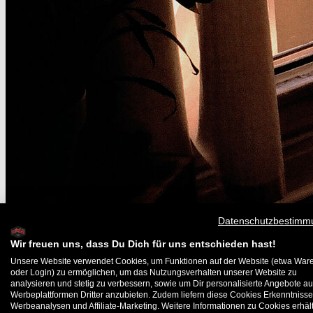
Datenschutzbestimm
Wir freuen uns, dass Du Dich für uns entschieden hast!
Unsere Website verwendet Cookies, um Funktionen auf der Website (etwa War
oder Login) zu ermöglichen, um das Nutzungsverhalten unserer Website zu
Erstellt von T. Gentsch |
News
06.05.2019
analysieren und stetig zu verbessern, sowie um Dir personalisierte Angebote au
Werbeplattformen Dritter anzubieten. Zudem liefern diese Cookies Erkenntnisse
Lacey Baker Interview
Werbeanalysen und Affiliate-Marketing. Weitere Informationen zu Cookies erhält