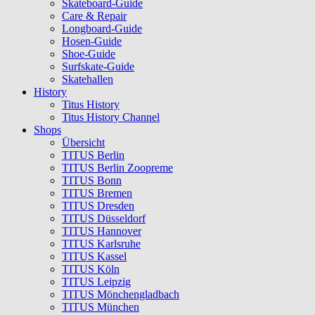
Skateboard-Guide
Care & Repair
Longboard-Guide
Hosen-Guide
Shoe-Guide
Surfskate-Guide
Skatehallen
History
Titus History
Titus History Channel
Shops
Übersicht
TITUS Berlin
TITUS Berlin Zoopreme
TITUS Bonn
TITUS Bremen
TITUS Dresden
TITUS Düsseldorf
TITUS Hannover
TITUS Karlsruhe
TITUS Kassel
TITUS Köln
TITUS Leipzig
TITUS Mönchengladbach
TITUS München