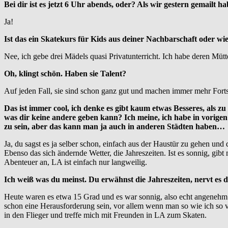
Bei dir ist es jetzt 6 Uhr abends, oder? Als wir gestern gemailt
Ja!
Ist das ein Skatekurs für Kids aus deiner Nachbarschaft oder wi
Nee, ich gebe drei Mädels quasi Privatunterricht. Ich habe deren Müt
Oh, klingt schön. Haben sie Talent?
Auf jeden Fall, sie sind schon ganz gut und machen immer mehr Fortsch
Das ist immer cool, ich denke es gibt kaum etwas Besseres, als zu
was dir keine andere geben kann? Ich meine, ich habe in vorigen
zu sein, aber das kann man ja auch in anderen Städten haben…
Ja, du sagst es ja selber schon, einfach aus der Haustür zu gehen und
Ebenso das sich ändernde Wetter, die Jahreszeiten. Ist es sonnig, gib
Abenteuer an, LA ist einfach nur langweilig.
Ich weiß was du meinst. Du erwähnst die Jahreszeiten, nervt es 
Heute waren es etwa 15 Grad und es war sonnig, also echt angenehm. 
schon eine Herausforderung sein, vor allem wenn man so wie ich so vi
in den Flieger und treffe mich mit Freunden in LA zum Skaten.