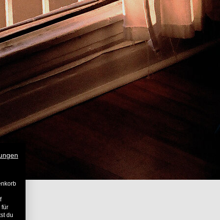
ungen
enkorb
f
 für
st du