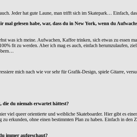
ch. Jeder hat gute Laune, man trifft sich im Skatepark… Einfach, dass d
ir mal gelesen habe, war, dass du in New York, wenn du Aufwachst, 
tehst was ich meine. Aufwachen, Kaffee trinken, sich etwas zu essen 
% fit zu werden. Aber ich mag es auch, einfach herumzulaufen, ziellos
töbern…
eressiere mich nach wie vor sehr für Grafik-Design, spiele Gitarre, ve
 die du niemals erwartet hättest?
r viel queer orientierte und weibliche Skateboarder. Hier gibt es ei
ng zu erkunden, ohne einen bestimmten Plan zu haben. Einfach in den 
 du immer aufgeschaut?