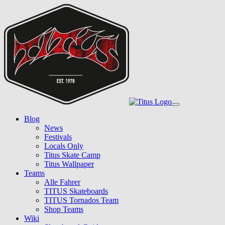
Skip
to
main
content
Toggle
navigation
Blog
News
Festivals
Locals Only
Titus Skate Camp
Titus Wallpaper
Teams
Alle Fahrer
TITUS Skateboards
TITUS Tornados Team
Shop Teams
Wiki