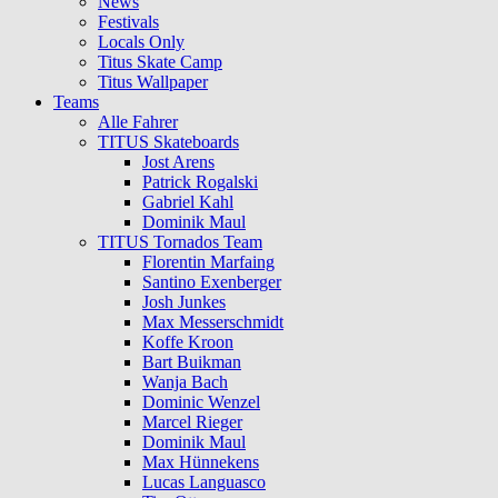
News
Festivals
Locals Only
Titus Skate Camp
Titus Wallpaper
Teams
Alle Fahrer
TITUS Skateboards
Jost Arens
Patrick Rogalski
Gabriel Kahl
Dominik Maul
TITUS Tornados Team
Florentin Marfaing
Santino Exenberger
Josh Junkes
Max Messerschmidt
Koffe Kroon
Bart Buikman
Wanja Bach
Dominic Wenzel
Marcel Rieger
Dominik Maul
Max Hünnekens
Lucas Languasco