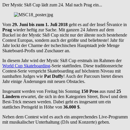
Der Mystic Sk8 Cup lädt zum 24. Mal nach Prag ein...
Vom
29. Juni bis zum 1. Juli 2018
geht es auf der Insel Štvanice in
Prag
wieder heftig zur Sache. Mit ganzen 24 Jahren auf dem
Buckel ist der Mystic Sk8 Cup nicht nur der älteste noch bestehende
Contest Europas, sondern auch der größte und beliebteste! Jahr für
Jahr lockt der Charme der tschechischen Hauptstadt jede Menge
Skateboard-Profis und Zuschauer an.
In diesem Jahr wird der Mystic Sk8 Cup erstmals im Rahmen der
World Cup Skateboarding
-Serie stattfinden. Diese traditionsreiche
Contest-Serie verspricht Skateboarding auf höchstem Niveau mit
namhaften Judges wie
Pat Duffy
! Auch der Parcours bietet dieses
Jahr einige Änderungen mit neuen Obstacles.
Insgesamt werden von Freitag bis Sonntag
150 Pros
aus rund
25
Ländern
erwartet, die sich in den Kategorien Street, Bowl und dem
Best-Trick messen werden. Dabei geht es insgesamt um ein
stattliches Preisgeld in Höhe von
36.000 $
.
Neben dem Contest wird es auch ein ansprechendes Live-Programm
mit musikalischer Unterhaltung (DJs und Konzerte) geben.