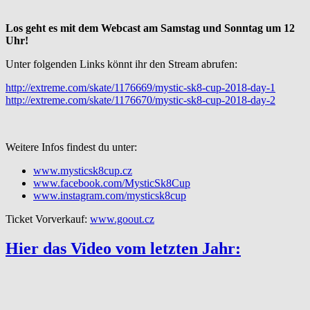
Los geht es mit dem Webcast am Samstag und Sonntag um 12
Uhr!
Unter folgenden Links könnt ihr den Stream abrufen:
http://extreme.com/skate/1176669/mystic-sk8-cup-2018-day-1
http://extreme.com/skate/1176670/mystic-sk8-cup-2018-day-2
Weitere Infos findest du unter:
www.mysticsk8cup.cz
www.facebook.com/MysticSk8Cup
www.instagram.com/mysticsk8cup
Ticket Vorverkauf:
www.goout.cz
Hier das Video vom letzten Jahr: