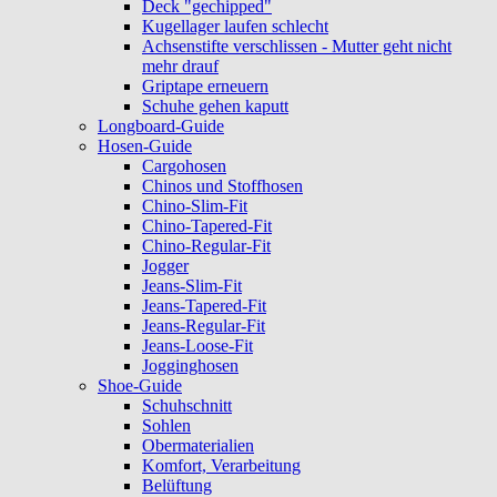
Deck "gechipped"
Kugellager laufen schlecht
Achsenstifte verschlissen - Mutter geht nicht
mehr drauf
Griptape erneuern
Schuhe gehen kaputt
Longboard-Guide
Hosen-Guide
Cargohosen
Chinos und Stoffhosen
Chino-Slim-Fit
Chino-Tapered-Fit
Chino-Regular-Fit
Jogger
Jeans-Slim-Fit
Jeans-Tapered-Fit
Jeans-Regular-Fit
Jeans-Loose-Fit
Jogginghosen
Shoe-Guide
Schuhschnitt
Sohlen
Obermaterialien
Komfort, Verarbeitung
Belüftung