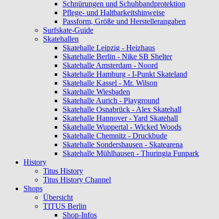
Schnürungen und Schuhbandprotektion
Pflege- und Haltbarkeitshinweise
Passform, Größe und Herstellerangaben
Surfskate-Guide
Skatehallen
Skatehalle Leipzig - Heizhaus
Skatehalle Berlin - Nike SB Shelter
Skatehalle Amsterdam - Noord
Skatehalle Hamburg - I-Punkt Skateland
Skatehalle Kassel - Mr. Wilson
Skatehalle Wiesbaden
Skatehalle Aurich - Playground
Skatehalle Osnabrück - Alex Skatehall
Skatehalle Hannover - Yard Skatehall
Skatehalle Wuppertal - Wicked Woods
Skatehalle Chemnitz - Druckbude
Skatehalle Sondershausen - Skatearena
Skatehalle Mühlhausen - Thuringia Funpark
History
Titus History
Titus History Channel
Shops
Übersicht
TITUS Berlin
Shop-Infos