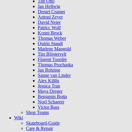
Tim Otto
Jan Hellwig
Deniel Cramer
Antoni Zeyer
David Neier
Patricc Wolf
Konni Brock
Thomas Weber
Quirin Staudt
Marlene Mangold
Tim Blijstervelt
Florent Tourdre
Thomas Prochaska
Jan Rehring
Sanne van Linder
Alex Kililis
Jessica Tran
Maya Dreger
Benjamin Botta
Noel Schaerer
Victor Bass
Shop Teams
Wiki
Skateboard-Guide
Care & Repair