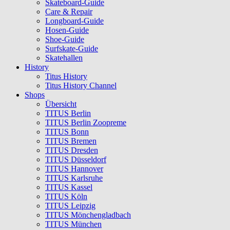
Skateboard-Guide
Care & Repair
Longboard-Guide
Hosen-Guide
Shoe-Guide
Surfskate-Guide
Skatehallen
History
Titus History
Titus History Channel
Shops
Übersicht
TITUS Berlin
TITUS Berlin Zoopreme
TITUS Bonn
TITUS Bremen
TITUS Dresden
TITUS Düsseldorf
TITUS Hannover
TITUS Karlsruhe
TITUS Kassel
TITUS Köln
TITUS Leipzig
TITUS Mönchengladbach
TITUS München