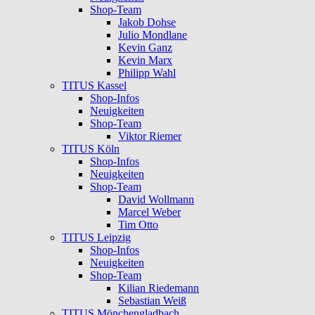
Shop-Team
Jakob Dohse
Julio Mondlane
Kevin Ganz
Kevin Marx
Philipp Wahl
TITUS Kassel
Shop-Infos
Neuigkeiten
Shop-Team
Viktor Riemer
TITUS Köln
Shop-Infos
Neuigkeiten
Shop-Team
David Wollmann
Marcel Weber
Tim Otto
TITUS Leipzig
Shop-Infos
Neuigkeiten
Shop-Team
Kilian Riedemann
Sebastian Weiß
TITUS Mönchengladbach