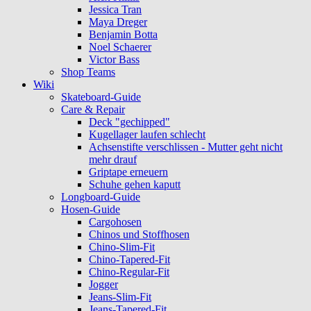
Jessica Tran
Maya Dreger
Benjamin Botta
Noel Schaerer
Victor Bass
Shop Teams
Wiki
Skateboard-Guide
Care & Repair
Deck "gechipped"
Kugellager laufen schlecht
Achsenstifte verschlissen - Mutter geht nicht
mehr drauf
Griptape erneuern
Schuhe gehen kaputt
Longboard-Guide
Hosen-Guide
Cargohosen
Chinos und Stoffhosen
Chino-Slim-Fit
Chino-Tapered-Fit
Chino-Regular-Fit
Jogger
Jeans-Slim-Fit
Jeans-Tapered-Fit