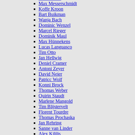
Max Messerschmidt
Koffe Kroon
Bart Buikman
Wanja Bach
Dominic Wenzel
Marcel Rieger
Dominik Maul
Max Hünnekens
Lucas Languasco
Tim Otto
Jan Hellwig
Deniel Cramer
Antoni Zeyer
David Neier
Patricc Wolf
Konni Brock
Thomas Weber
Quirin Staudt
Marlene Mangold
Tim Blijstervelt
Florent Tourdre
Thomas Prochaska
Jan Rehring
Sanne van Linder
Alex Kililis