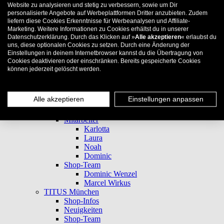
David Wollmann
Website zu analysieren und stetig zu verbessern, sowie um Dir
Marcel Weber
personalisierte Angebote auf Werbeplattformen Dritter anzubieten. Zudem
Tim Otto
liefern diese Cookies Erkenntnisse für Werbeanalysen und Affiliate-
Marketing. Weitere Informationen zu Cookies erhältst du in unserer
TITUS Leipzig
Datenschutzerklärung. Durch das Klicken auf »
Alle akzeptieren
« erlaubst du
Shop-Infos
uns, diese optionalen Cookies zu setzen. Durch eine Änderung der
Neuigkeiten
Einstellungen in deinem Internetbrowser kannst du die Übertragung von
Shop-Team
Cookies deaktivieren oder einschränken. Bereits gespeicherte Cookies
Kilian Riedemann
können jederzeit gelöscht werden.
Sebastian Weiß
TITUS Mönchengladbach
Shop-Infos
Alle akzeptieren
Einstellungen anpassen
Neuigkeiten
Anfahrt
Mitarbeiter
Karlotta
Laura
Noah
Dominic
Shop-Team
Dominic Wenzel
Marcel Wirkus
TITUS München
Shop-Infos
Neuigkeiten
Shop-Team