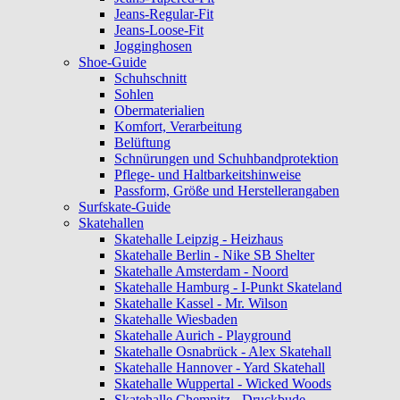
Jeans-Regular-Fit
Jeans-Loose-Fit
Jogginghosen
Shoe-Guide
Schuhschnitt
Sohlen
Obermaterialien
Komfort, Verarbeitung
Belüftung
Schnürungen und Schuhbandprotektion
Pflege- und Haltbarkeitshinweise
Passform, Größe und Herstellerangaben
Surfskate-Guide
Skatehallen
Skatehalle Leipzig - Heizhaus
Skatehalle Berlin - Nike SB Shelter
Skatehalle Amsterdam - Noord
Skatehalle Hamburg - I-Punkt Skateland
Skatehalle Kassel - Mr. Wilson
Skatehalle Wiesbaden
Skatehalle Aurich - Playground
Skatehalle Osnabrück - Alex Skatehall
Skatehalle Hannover - Yard Skatehall
Skatehalle Wuppertal - Wicked Woods
Skatehalle Chemnitz - Druckbude