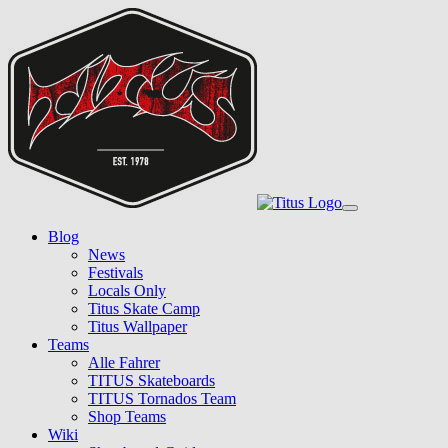
Skip
to
main
content
Toggle
navigation
Blog
News
Festivals
Locals Only
Titus Skate Camp
Titus Wallpaper
Teams
Alle Fahrer
TITUS Skateboards
TITUS Tornados Team
Shop Teams
Wiki