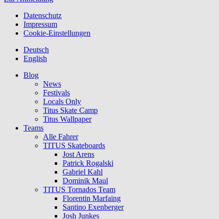
Datenschutz
Impressum
Cookie-Einstellungen
Deutsch
English
Blog
News
Festivals
Locals Only
Titus Skate Camp
Titus Wallpaper
Teams
Alle Fahrer
TITUS Skateboards
Jost Arens
Patrick Rogalski
Gabriel Kahl
Dominik Maul
TITUS Tornados Team
Florentin Marfaing
Santino Exenberger
Josh Junkes