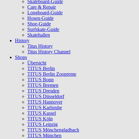
Skateboard-Guide
Care & Repair
Longboard-Guide
Hosen-Guide
Shoe-Guide
Surfskate-Guide
Skatehallen
History
Titus History
Titus History Channel
Shops
Übersicht
TITUS Berlin
TITUS Berlin Zoopreme
TITUS Bonn
TITUS Bremen
TITUS Dresden
TITUS Düsseldorf
TITUS Hannover
TITUS Karlsruhe
TITUS Kassel
TITUS Köln
TITUS Leipzig
TITUS Mönchengladbach
TITUS München