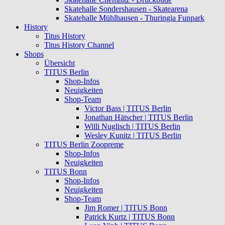
Skatehalle Sondershausen - Skatearena
Skatehalle Mühlhausen - Thuringia Funpark
History
Titus History
Titus History Channel
Shops
Übersicht
TITUS Berlin
Shop-Infos
Neuigkeiten
Shop-Team
Victor Bass | TITUS Berlin
Jonathan Hätscher | TITUS Berlin
Willi Nuglisch | TITUS Berlin
Wesley Kunitz | TITUS Berlin
TITUS Berlin Zoopreme
Shop-Infos
Neuigkeiten
TITUS Bonn
Shop-Infos
Neuigkeiten
Shop-Team
Jim Romer | TITUS Bonn
Patrick Kurtz | TITUS Bonn