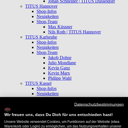
Johan Schneider | TITUS Düsseldorf
TITUS Hannover
Shop-Infos
Neuigkeiten
Shop-Team
Max Küssner
Nils Roth | TITUS Hannover
TITUS Karlsruhe
Shop-Infos
Neuigkeiten
Shop-Team
Jakob Dohse
Julio Mondlane
Kevin Ganz
Kevin Marx
Philipp Wahl
TITUS Kassel
Shop-Infos
Neuigkeiten
Shop-Team
Viktor Riemer
Datenschutzbestimmungen
TITUS Köln
Shop-Infos
Wir freuen uns, dass Du Dich für uns entschieden hast!
Neuigkeiten
Unsere Website verwendet Cookies, um Funktionen auf der Website (etwa
Shop-Team
Warenkorb oder Login) zu ermöglichen, um das Nutzungsverhalten unserer