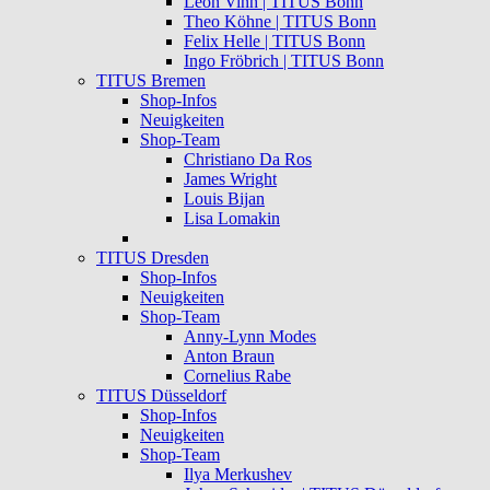
Leon Vinh | TITUS Bonn
Theo Köhne | TITUS Bonn
Felix Helle | TITUS Bonn
Ingo Fröbrich | TITUS Bonn
TITUS Bremen
Shop-Infos
Neuigkeiten
Shop-Team
Christiano Da Ros
James Wright
Louis Bijan
Lisa Lomakin
TITUS Dresden
Shop-Infos
Neuigkeiten
Shop-Team
Anny-Lynn Modes
Anton Braun
Cornelius Rabe
TITUS Düsseldorf
Shop-Infos
Neuigkeiten
Shop-Team
Ilya Merkushev