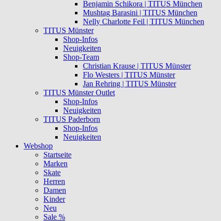
Benjamin Schikora | TITUS München
Mushtag Barasini | TITUS München
Nelly Charlotte Feil | TITUS München
TITUS Münster
Shop-Infos
Neuigkeiten
Shop-Team
Christian Krause | TITUS Münster
Flo Westers | TITUS Münster
Jan Rehring | TITUS Münster
TITUS Münster Outlet
Shop-Infos
Neuigkeiten
TITUS Paderborn
Shop-Infos
Neuigkeiten
Webshop
Startseite
Marken
Skate
Herren
Damen
Kinder
Neu
Sale %