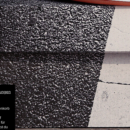
ungen
enkorb
f
 für
st du