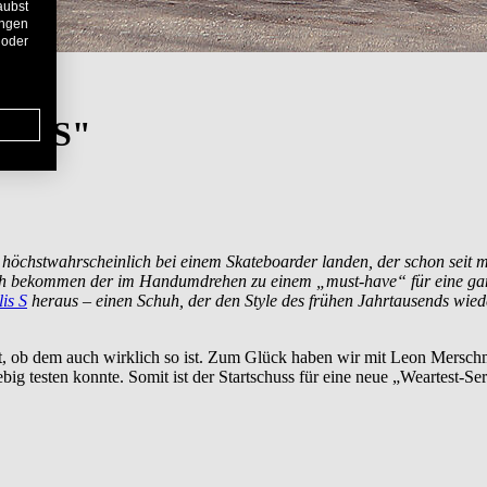
aubst
ungen
 oder
lis S"
n höchstwahrscheinlich bei einem Skateboarder landen, der schon seit 
uh bekommen der im Handumdrehen zu einem „must-have“ für eine ganz
is S
heraus – einen Schuh, der den Style des frühen Jahrtausends wiede
, ob dem auch wirklich so ist. Zum Glück haben wir mit Leon Merschm
ig testen konnte. Somit ist der Startschuss für eine neue „Weartest-Seri