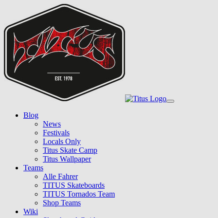
Skip
to
main
content
Toggle
navigation
Blog
News
Festivals
Locals Only
Titus Skate Camp
Titus Wallpaper
Teams
Alle Fahrer
TITUS Skateboards
TITUS Tornados Team
Shop Teams
Wiki