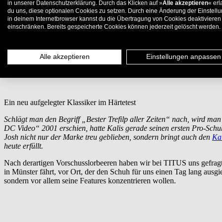
in unserer Datenschutzerklärung. Durch das Klicken auf »
Alle akzeptieren
« erl
du uns, diese optionalen Cookies zu setzen. Durch eine Änderung der Einstell
in deinem Internetbrowser kannst du die Übertragung von Cookies deaktivieren
einschränken. Bereits gespeicherte Cookies können jederzeit gelöscht werden.
Erstellt von T. Gentsch |
Feature
19.05.2021
TITUS Weartest - DC Shoes "Ka
Alle akzeptieren
Einstellungen anpassen
Ein neu aufgelegter Klassiker im Härtetest
Schlägt man den Begriff „Bester Trefilp aller Zeiten“ nach, wird ma
DC Video“ 2001 erschien, hatte Kalis gerade seinen ersten Pro-Sch
Josh nicht nur der Marke treu geblieben, sondern bringt auch den
Kal
heute erfüllt.
Nach derartigen Vorschusslorbeeren haben wir bei TITUS uns gefragt
in Münster fährt, vor Ort, der den Schuh für uns einen Tag lang ausgieb
sondern vor allem seine Features konzentrieren wollen.