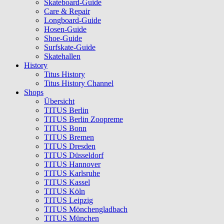
Skateboard-Guide
Care & Repair
Longboard-Guide
Hosen-Guide
Shoe-Guide
Surfskate-Guide
Skatehallen
History
Titus History
Titus History Channel
Shops
Übersicht
TITUS Berlin
TITUS Berlin Zoopreme
TITUS Bonn
TITUS Bremen
TITUS Dresden
TITUS Düsseldorf
TITUS Hannover
TITUS Karlsruhe
TITUS Kassel
TITUS Köln
TITUS Leipzig
TITUS Mönchengladbach
TITUS München