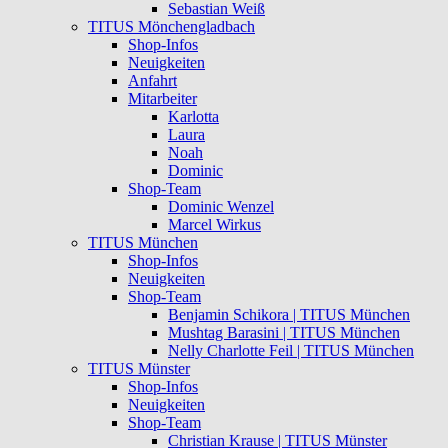
Sebastian Weiß
TITUS Mönchengladbach
Shop-Infos
Neuigkeiten
Anfahrt
Mitarbeiter
Karlotta
Laura
Noah
Dominic
Shop-Team
Dominic Wenzel
Marcel Wirkus
TITUS München
Shop-Infos
Neuigkeiten
Shop-Team
Benjamin Schikora | TITUS München
Mushtag Barasini | TITUS München
Nelly Charlotte Feil | TITUS München
TITUS Münster
Shop-Infos
Neuigkeiten
Shop-Team
Christian Krause | TITUS Münster