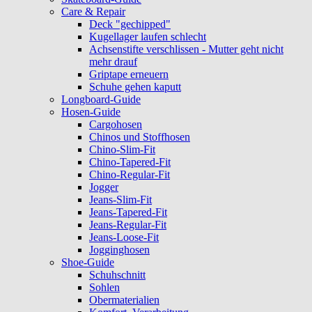
Care & Repair
Deck "gechipped"
Kugellager laufen schlecht
Achsenstifte verschlissen - Mutter geht nicht
mehr drauf
Griptape erneuern
Schuhe gehen kaputt
Longboard-Guide
Hosen-Guide
Cargohosen
Chinos und Stoffhosen
Chino-Slim-Fit
Chino-Tapered-Fit
Chino-Regular-Fit
Jogger
Jeans-Slim-Fit
Jeans-Tapered-Fit
Jeans-Regular-Fit
Jeans-Loose-Fit
Jogginghosen
Shoe-Guide
Schuhschnitt
Sohlen
Obermaterialien