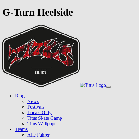
G-Turn Heelside
Skip
to
main
content
Toggle
navigation
Blog
News
Festivals
Locals Only
Titus Skate Camp
Titus Wallpaper
Teams
Alle Fahrer