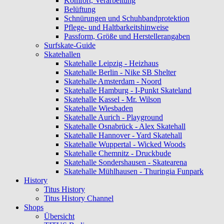
Komfort, Verarbeitung
Belüftung
Schnürungen und Schuhbandprotektion
Pflege- und Haltbarkeitshinweise
Passform, Größe und Herstellerangaben
Surfskate-Guide
Skatehallen
Skatehalle Leipzig - Heizhaus
Skatehalle Berlin - Nike SB Shelter
Skatehalle Amsterdam - Noord
Skatehalle Hamburg - I-Punkt Skateland
Skatehalle Kassel - Mr. Wilson
Skatehalle Wiesbaden
Skatehalle Aurich - Playground
Skatehalle Osnabrück - Alex Skatehall
Skatehalle Hannover - Yard Skatehall
Skatehalle Wuppertal - Wicked Woods
Skatehalle Chemnitz - Druckbude
Skatehalle Sondershausen - Skatearena
Skatehalle Mühlhausen - Thuringia Funpark
History
Titus History
Titus History Channel
Shops
Übersicht