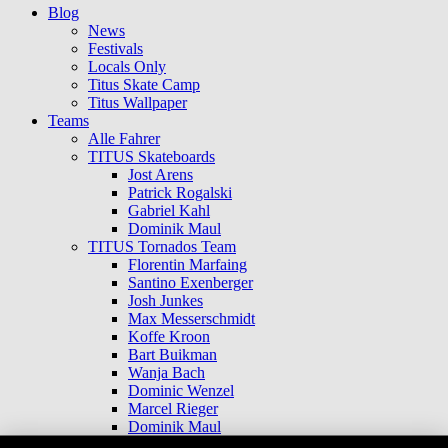
Blog
News
Festivals
Locals Only
Titus Skate Camp
Titus Wallpaper
Teams
Alle Fahrer
TITUS Skateboards
Jost Arens
Patrick Rogalski
Gabriel Kahl
Dominik Maul
TITUS Tornados Team
Florentin Marfaing
Santino Exenberger
Josh Junkes
Max Messerschmidt
Koffe Kroon
Bart Buikman
Wanja Bach
Dominic Wenzel
Marcel Rieger
Dominik Maul
Max Hünnekens