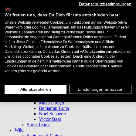
Datenschutzbestimmungen
Lucas Languasco
Tim Otto
Wir freuen uns, dass Du Dich für uns entschieden hast!
Jan Hellwig
Deniel Cramer
Unsere Website verwendet Cookies, um Funktionen auf der Website (etwa
Antoni Zeyer
Warenkorb oder Login) zu ermöglichen, um das Nutzungsverhalten unserer
David Neier
Website zu analysieren und stetig zu verbessern, sowie um Dir
Patricc Wolf
personalisierte Angebote auf Werbeplattformen Dritter anzubieten. Zudem
liefern diese Cookies Erkenntnisse für Werbeanalysen und Affiliate-
Konni Brock
Marketing. Weitere Informationen zu Cookies erhältst du in unserer
Thomas Weber
Datenschutzerklärung. Durch das Klicken auf »
Alle akzeptieren
« erlaubst du
Quirin Staudt
uns, diese optionalen Cookies zu setzen. Durch eine Änderung der
Marlene Mangold
Einstellungen in deinem Internetbrowser kannst du die Übertragung von
Tim Blijstervelt
Cookies deaktivieren oder einschränken. Bereits gespeicherte Cookies
Florent Tourdre
können jederzeit gelöscht werden.
Thomas Prochaska
Jan Rehring
Sanne van Linder
Alle akzeptieren
Einstellungen anpassen
Alex Kililis
Jessica Tran
Maya Dreger
Benjamin Botta
Noel Schaerer
Victor Bass
Shop Teams
Wiki
Skateboard-Guide