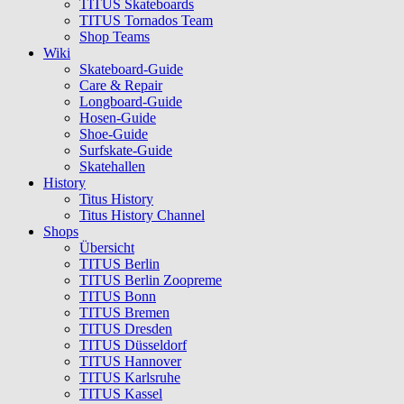
TITUS Skateboards
TITUS Tornados Team
Shop Teams
Wiki
Skateboard-Guide
Care & Repair
Longboard-Guide
Hosen-Guide
Shoe-Guide
Surfskate-Guide
Skatehallen
History
Titus History
Titus History Channel
Shops
Übersicht
TITUS Berlin
TITUS Berlin Zoopreme
TITUS Bonn
TITUS Bremen
TITUS Dresden
TITUS Düsseldorf
TITUS Hannover
TITUS Karlsruhe
TITUS Kassel