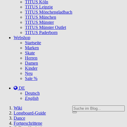
TITUS Köln
TITUS Leipzig
TITUS Mönchengladbach
TITUS München
TITUS Münster
TITUS Münster Outlet
TITUS Paderborn
Webshop
Startseite
Marken
Skate
Herren
Damen
Kinder
Neu
Sale %
DE
Deutsch
English
You
Wiki
are
Longboard-Guide
here:
Dance
Fortgeschrittene