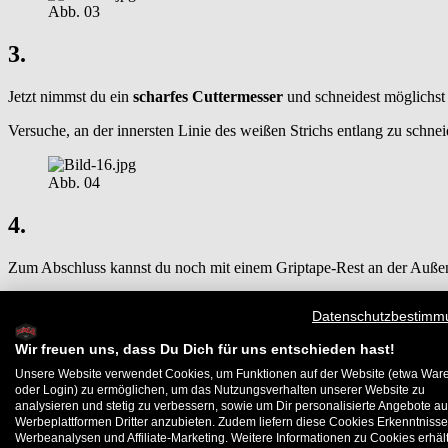
Abb. 03
3.
Jetzt nimmst du ein
scharfes Cuttermesser
und schneidest möglichst
Versuche, an der innersten Linie des weißen Strichs entlang zu schne
Abb. 04
4.
Zum Abschluss kannst du noch mit einem Griptape-Rest an der Auße
Datenschutzbestimm
Wir freuen uns, dass Du Dich für uns entschieden hast!
Unsere Website verwendet Cookies, um Funktionen auf der Website (etwa War
oder Login) zu ermöglichen, um das Nutzungsverhalten unserer Website zu
analysieren und stetig zu verbessern, sowie um Dir personalisierte Angebote au
Werbeplattformen Dritter anzubieten. Zudem liefern diese Cookies Erkenntnisse
Werbeanalysen und Affiliate-Marketing. Weitere Informationen zu Cookies erhält