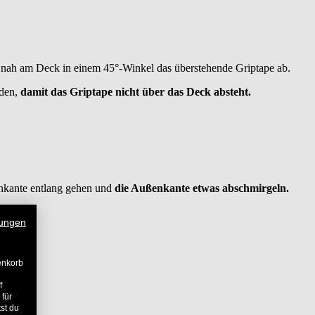
 nah am Deck in einem 45°-Winkel das überstehende Griptape ab.
iden,
damit das Griptape nicht über das Deck absteht.
nkante entlang gehen und
die Außenkante etwas abschmirgeln.
ungen
enkorb
f
 für
st du