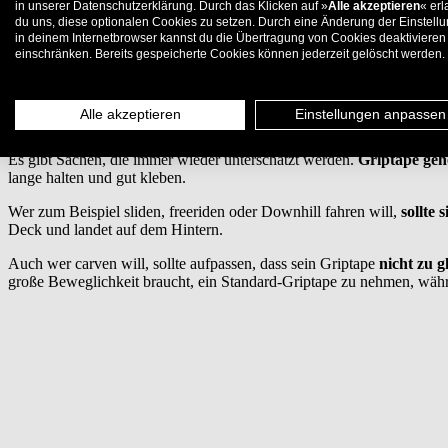
in unserer Datenschutzerklärung. Durch das Klicken auf »
Alle akzeptieren
« erl
du uns, diese optionalen Cookies zu setzen. Durch eine Änderung der Einstell
5.
in deinem Internetbrowser kannst du die Übertragung von Cookies deaktivieren
einschränken. Bereits gespeicherte Cookies können jederzeit gelöscht werden.
Griptape aufziehen ist nicht schwer, erfordert aber ein wenig Übung.
Die Unterschiede beim Griptape
Alle akzeptieren
Einstellungen anpassen
Es gibt Sachen, die immer wieder unterschätzt werden.
Griptape geh
lange halten und gut kleben.
Wer zum Beispiel sliden, freeriden oder Downhill fahren will,
sollte 
Deck und landet auf dem Hintern.
Auch wer carven will, sollte aufpassen, dass sein Griptape
nicht zu 
große Beweglichkeit braucht, ein Standard-Griptape zu nehmen, währ