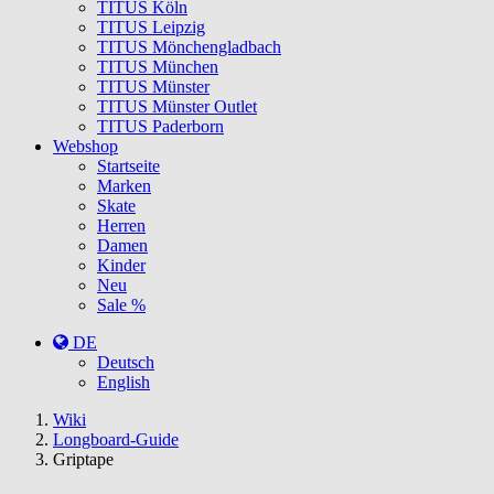
TITUS Köln
TITUS Leipzig
TITUS Mönchengladbach
TITUS München
TITUS Münster
TITUS Münster Outlet
TITUS Paderborn
Webshop
Startseite
Marken
Skate
Herren
Damen
Kinder
Neu
Sale %
DE
Deutsch
English
You
Wiki
are
Longboard-Guide
here:
Griptape