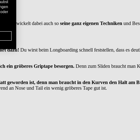
aubst
ungen
 oder
 Jeder entwickelt dabei auch so
seine ganz eigenen Techniken
und Beso
ört dazu!
Du wirst beim Longboarding schnell feststellen, dass es deutl
sich ein gröberes Griptape besorgen.
Denn zum Sliden braucht man Kon
glatt geworden ist, denn man braucht in den Kurven den Halt am Br
end an Nose und Tail ein wenig gröberes Tape gut ist.