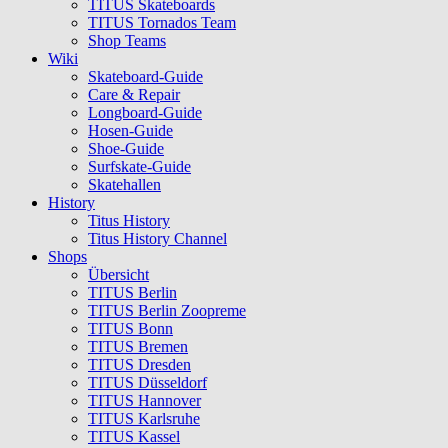
TITUS Skateboards
TITUS Tornados Team
Shop Teams
Wiki
Skateboard-Guide
Care & Repair
Longboard-Guide
Hosen-Guide
Shoe-Guide
Surfskate-Guide
Skatehallen
History
Titus History
Titus History Channel
Shops
Übersicht
TITUS Berlin
TITUS Berlin Zoopreme
TITUS Bonn
TITUS Bremen
TITUS Dresden
TITUS Düsseldorf
TITUS Hannover
TITUS Karlsruhe
TITUS Kassel