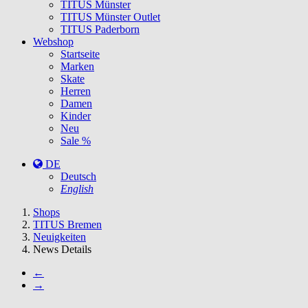
TITUS Münster
TITUS Münster Outlet
TITUS Paderborn
Webshop
Startseite
Marken
Skate
Herren
Damen
Kinder
Neu
Sale %
DE
Deutsch
English
You
Shops
are
TITUS Bremen
here:
Neuigkeiten
News Details
←
→