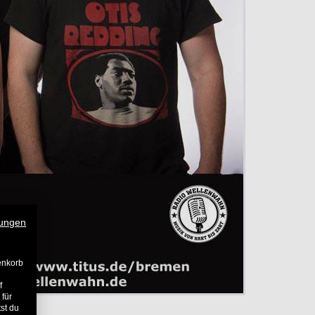
ungen
enkorb
f
 für
st du