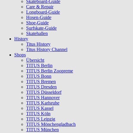
Skateboard-Guide
Care & Repair
Longboard-Guide
Hosen-Guide
Shoe-Guide
Surfskate-Guide
Skatehallen
History
Titus History
Titus History Channel
Shops
Übersicht
TITUS Berlin
TITUS Berlin Zoopreme
TITUS Bonn
TITUS Bremen
TITUS Dresden
TITUS Düsseldorf
TITUS Hannover
TITUS Karlsruhe
TITUS Kassel
TITUS Köln
TITUS Leipzig
TITUS Mönchengladbach
TITUS München