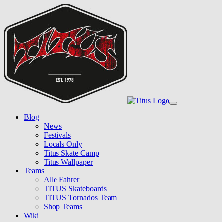
Skip
to
main
content
Toggle
navigation
Blog
News
Festivals
Locals Only
Titus Skate Camp
Titus Wallpaper
Teams
Alle Fahrer
TITUS Skateboards
TITUS Tornados Team
Shop Teams
Wiki