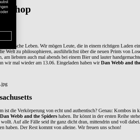
aubst
ateshop
ungen
 oder
authentische Leben. Wir mögen Leute, die in einem richtigen Laden e
 Welt zu philosophieren, ausführlichst über die neuen Prints von Lose
en, am liebsten auch mal abends bei einem Bier und lauter handgemacht
tun wir mal wieder am 13.06. Eingeladen haben wir
Dan Webb and the
sachusetts
m ist die Verkörperung von echt und authentisch? Genau: Kombos in k
Dan Webb and the Spiders
haben. Ihr könnt in der ersten Reihe ste
wollt. Auf alle Fälle seid ihr ganz dicht dran, mittendrin und voll dab
en haben. Der Rest kommt von alleine. Wir freuen uns schon!