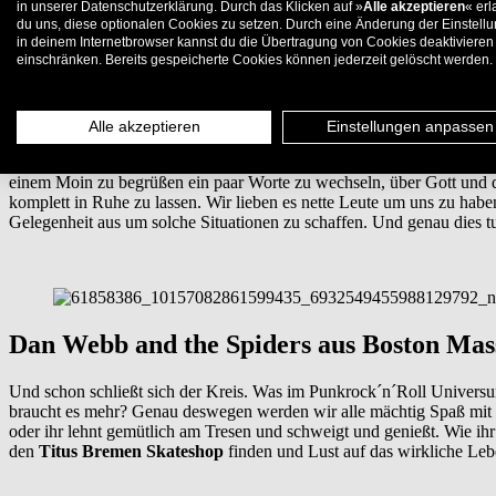
in unserer Datenschutzerklärung. Durch das Klicken auf »
Alle akzeptieren
« erl
Instore Gig im Titus Bremen Sk
du uns, diese optionalen Cookies zu setzen. Durch eine Änderung der Einstell
in deinem Internetbrowser kannst du die Übertragung von Cookies deaktivieren
einschränken. Bereits gespeicherte Cookies können jederzeit gelöscht werden.
Dan Webb and the Spiders am 13.06. im Titus Bremen Skateshop
Alle akzeptieren
Einstellungen anpassen
Wie ihr ja alle wisst lieben wir hier im
Titus Bremen Skateshop
das 
einem Moin zu begrüßen ein paar Worte zu wechseln, über Gott und die
komplett in Ruhe zu lassen. Wir lieben es nette Leute um uns zu hab
Gelegenheit aus um solche Situationen zu schaffen. Und genau dies 
Dan Webb and the Spiders aus Boston Mas
Und schon schließt sich der Kreis. Was im Punkrock´n´Roll Universu
braucht es mehr? Genau deswegen werden wir alle mächtig Spaß mit
oder ihr lehnt gemütlich am Tresen und schweigt und genießt. Wie ihr 
den
Titus Bremen Skateshop
finden und Lust auf das wirkliche Leb