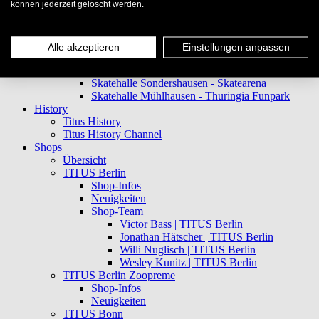
können jederzeit gelöscht werden.
Skatehalle Wiesbaden
Skatehalle Aurich - Playground
Skatehalle Osnabrück - Alex Skatehall
Skatehalle Hannover - Yard Skatehall
Alle akzeptieren
Einstellungen anpassen
Skatehalle Wuppertal - Wicked Woods
Skatehalle Chemnitz - Druckbude
Skatehalle Sondershausen - Skatearena
Skatehalle Mühlhausen - Thuringia Funpark
History
Titus History
Titus History Channel
Shops
Übersicht
TITUS Berlin
Shop-Infos
Neuigkeiten
Shop-Team
Victor Bass | TITUS Berlin
Jonathan Hätscher | TITUS Berlin
Willi Nuglisch | TITUS Berlin
Wesley Kunitz | TITUS Berlin
TITUS Berlin Zoopreme
Shop-Infos
Neuigkeiten
TITUS Bonn