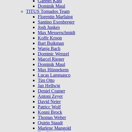
Gabriel Kahl
Dominik Maul
TITUS Tornados Team
Florentin Marfaing
Santino Exenberger
Josh Junkes
Max Messerschmidt
Koffe Kroon
Bart Buikman
Wanja Bach
Dominic Wenzel
Marcel Rieger
Dominik Maul
Max Hünnekens
Lucas Languasco
Tim Otto
Jan Hellwig
Deniel Cramer
Antoni Zeyer
David Neier
Patricc Wolf
Konni Brock
Thomas Weber
Quirin Staudt
Marlene Mangold