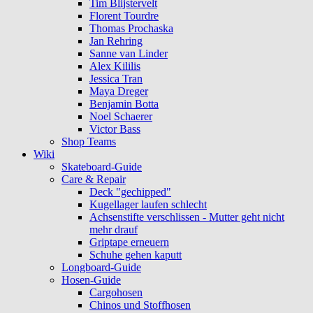
Tim Blijstervelt
Florent Tourdre
Thomas Prochaska
Jan Rehring
Sanne van Linder
Alex Kililis
Jessica Tran
Maya Dreger
Benjamin Botta
Noel Schaerer
Victor Bass
Shop Teams
Wiki
Skateboard-Guide
Care & Repair
Deck "gechipped"
Kugellager laufen schlecht
Achsenstifte verschlissen - Mutter geht nicht
mehr drauf
Griptape erneuern
Schuhe gehen kaputt
Longboard-Guide
Hosen-Guide
Cargohosen
Chinos und Stoffhosen