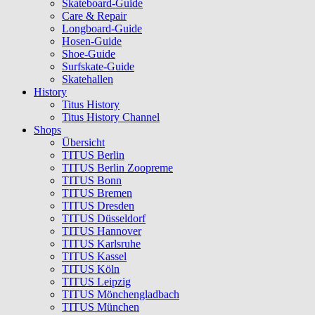
Skateboard-Guide
Care & Repair
Longboard-Guide
Hosen-Guide
Shoe-Guide
Surfskate-Guide
Skatehallen
History
Titus History
Titus History Channel
Shops
Übersicht
TITUS Berlin
TITUS Berlin Zoopreme
TITUS Bonn
TITUS Bremen
TITUS Dresden
TITUS Düsseldorf
TITUS Hannover
TITUS Karlsruhe
TITUS Kassel
TITUS Köln
TITUS Leipzig
TITUS Mönchengladbach
TITUS München