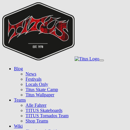
Skip
to
main
content
Toggle
navigation
Blog
News
Festivals
Locals Only
Titus Skate Camp
Titus Wallpaper
Teams
Alle Fahrer
TITUS Skateboards
TITUS Tornados Team
Shop Teams
Wiki