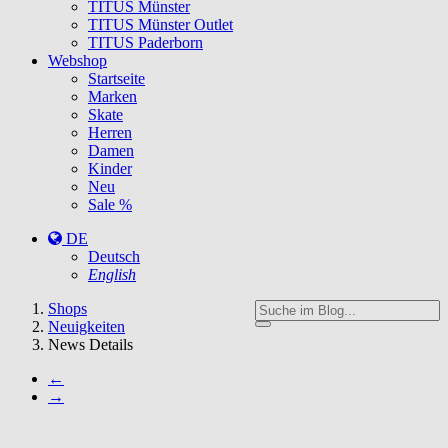
TITUS Münster
TITUS Münster Outlet
TITUS Paderborn
Webshop
Startseite
Marken
Skate
Herren
Damen
Kinder
Neu
Sale %
DE
Deutsch
English
You
Shops
are
Neuigkeiten
here:
News Details
←
→