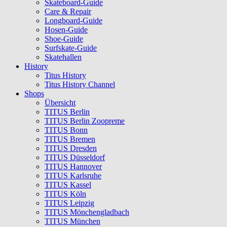
Skateboard-Guide
Care & Repair
Longboard-Guide
Hosen-Guide
Shoe-Guide
Surfskate-Guide
Skatehallen
History
Titus History
Titus History Channel
Shops
Übersicht
TITUS Berlin
TITUS Berlin Zoopreme
TITUS Bonn
TITUS Bremen
TITUS Dresden
TITUS Düsseldorf
TITUS Hannover
TITUS Karlsruhe
TITUS Kassel
TITUS Köln
TITUS Leipzig
TITUS Mönchengladbach
TITUS München