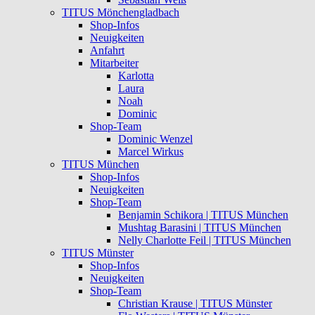
TITUS Mönchengladbach
Shop-Infos
Neuigkeiten
Anfahrt
Mitarbeiter
Karlotta
Laura
Noah
Dominic
Shop-Team
Dominic Wenzel
Marcel Wirkus
TITUS München
Shop-Infos
Neuigkeiten
Shop-Team
Benjamin Schikora | TITUS München
Mushtag Barasini | TITUS München
Nelly Charlotte Feil | TITUS München
TITUS Münster
Shop-Infos
Neuigkeiten
Shop-Team
Christian Krause | TITUS Münster