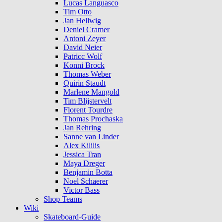
Lucas Languasco
Tim Otto
Jan Hellwig
Deniel Cramer
Antoni Zeyer
David Neier
Patricc Wolf
Konni Brock
Thomas Weber
Quirin Staudt
Marlene Mangold
Tim Blijstervelt
Florent Tourdre
Thomas Prochaska
Jan Rehring
Sanne van Linder
Alex Kililis
Jessica Tran
Maya Dreger
Benjamin Botta
Noel Schaerer
Victor Bass
Shop Teams
Wiki
Skateboard-Guide