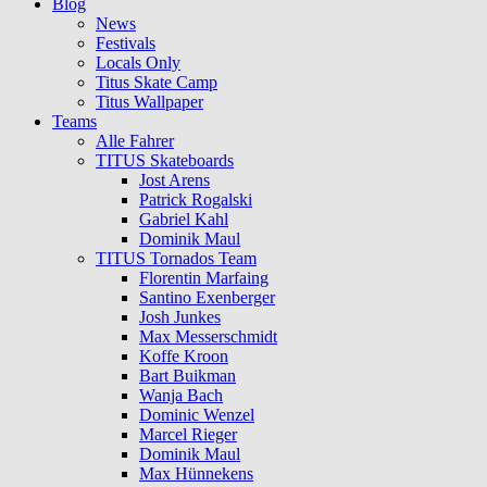
Blog
News
Festivals
Locals Only
Titus Skate Camp
Titus Wallpaper
Teams
Alle Fahrer
TITUS Skateboards
Jost Arens
Patrick Rogalski
Gabriel Kahl
Dominik Maul
TITUS Tornados Team
Florentin Marfaing
Santino Exenberger
Josh Junkes
Max Messerschmidt
Koffe Kroon
Bart Buikman
Wanja Bach
Dominic Wenzel
Marcel Rieger
Dominik Maul
Max Hünnekens