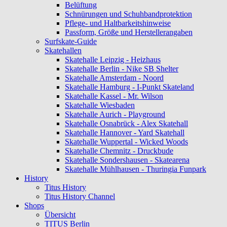
Belüftung
Schnürungen und Schuhbandprotektion
Pflege- und Haltbarkeitshinweise
Passform, Größe und Herstellerangaben
Surfskate-Guide
Skatehallen
Skatehalle Leipzig - Heizhaus
Skatehalle Berlin - Nike SB Shelter
Skatehalle Amsterdam - Noord
Skatehalle Hamburg - I-Punkt Skateland
Skatehalle Kassel - Mr. Wilson
Skatehalle Wiesbaden
Skatehalle Aurich - Playground
Skatehalle Osnabrück - Alex Skatehall
Skatehalle Hannover - Yard Skatehall
Skatehalle Wuppertal - Wicked Woods
Skatehalle Chemnitz - Druckbude
Skatehalle Sondershausen - Skatearena
Skatehalle Mühlhausen - Thuringia Funpark
History
Titus History
Titus History Channel
Shops
Übersicht
TITUS Berlin