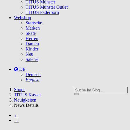
TITUS Münster
TITUS Münster Outlet
TITUS Paderborn
Webshop
Startseite
Marken
Skate
Herren
Damen
Kinder
Neu
Sale %
DE
Deutsch
English
You
Shops
are
TITUS Kassel
here:
Neuigkeiten
News Details
←
→