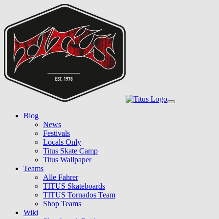
Skip
to
main
content
Toggle
navigation
Blog
News
Festivals
Locals Only
Titus Skate Camp
Titus Wallpaper
Teams
Alle Fahrer
TITUS Skateboards
TITUS Tornados Team
Shop Teams
Wiki