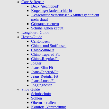
Care & Repair
Deck "gechipped"
Kugellager laufen schlecht
Achsenstifte verschlissen - Mutter geht nicht
mehr drauf
Griptape erneuern
Schuhe gehen kaputt
Longboard-Guide
Hosen-Guide
Cargohosen
Chinos und Stoffhosen
Chino-Slim-Fit
Chino-Tapered-Fit
Chino-Regular-Fit
Jogger
Jeans-Slim-Fit
Jeans-Tapered-Fit
Jeans-Regular-Fit
Jeans-Loose-Fit
Jogginghosen
Shoe-Guide
Schuhschnitt
Sohlen
Obermaterialien
Komfort, Verarbeitung