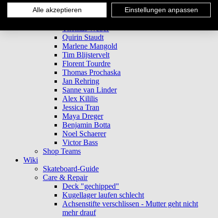
David Neier
Alle akzeptieren
Einstellungen anpassen
Patricc Wolf
Konni Brock
Thomas Weber
Quirin Staudt
Marlene Mangold
Tim Blijstervelt
Florent Tourdre
Thomas Prochaska
Jan Rehring
Sanne van Linder
Alex Kililis
Jessica Tran
Maya Dreger
Benjamin Botta
Noel Schaerer
Victor Bass
Shop Teams
Wiki
Skateboard-Guide
Care & Repair
Deck "gechipped"
Kugellager laufen schlecht
Achsenstifte verschlissen - Mutter geht nicht
mehr drauf