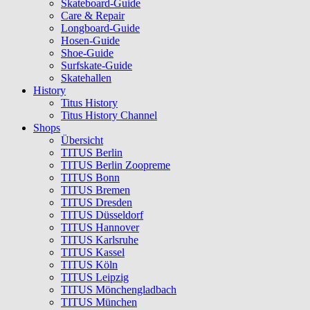
Skateboard-Guide
Care & Repair
Longboard-Guide
Hosen-Guide
Shoe-Guide
Surfskate-Guide
Skatehallen
History
Titus History
Titus History Channel
Shops
Übersicht
TITUS Berlin
TITUS Berlin Zoopreme
TITUS Bonn
TITUS Bremen
TITUS Dresden
TITUS Düsseldorf
TITUS Hannover
TITUS Karlsruhe
TITUS Kassel
TITUS Köln
TITUS Leipzig
TITUS Mönchengladbach
TITUS München