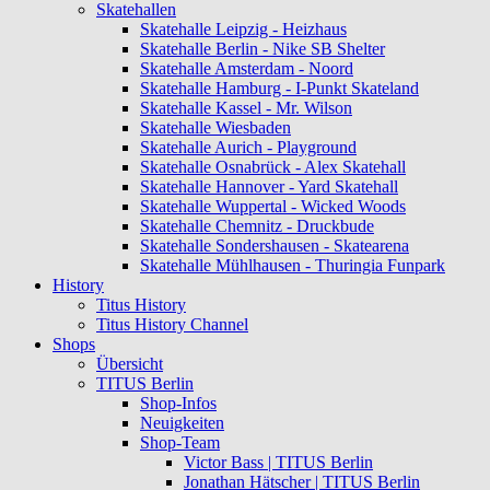
Skatehallen
Skatehalle Leipzig - Heizhaus
Skatehalle Berlin - Nike SB Shelter
Skatehalle Amsterdam - Noord
Skatehalle Hamburg - I-Punkt Skateland
Skatehalle Kassel - Mr. Wilson
Skatehalle Wiesbaden
Skatehalle Aurich - Playground
Skatehalle Osnabrück - Alex Skatehall
Skatehalle Hannover - Yard Skatehall
Skatehalle Wuppertal - Wicked Woods
Skatehalle Chemnitz - Druckbude
Skatehalle Sondershausen - Skatearena
Skatehalle Mühlhausen - Thuringia Funpark
History
Titus History
Titus History Channel
Shops
Übersicht
TITUS Berlin
Shop-Infos
Neuigkeiten
Shop-Team
Victor Bass | TITUS Berlin
Jonathan Hätscher | TITUS Berlin