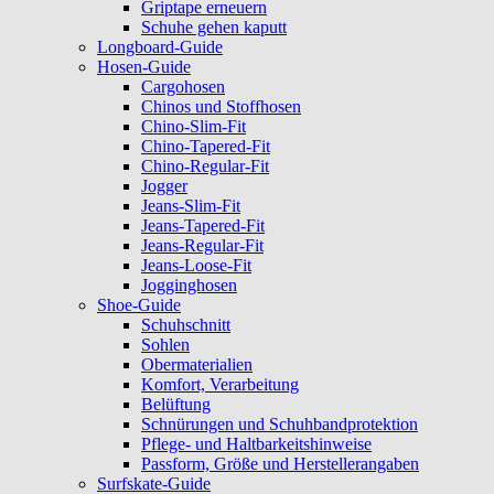
Griptape erneuern
Schuhe gehen kaputt
Longboard-Guide
Hosen-Guide
Cargohosen
Chinos und Stoffhosen
Chino-Slim-Fit
Chino-Tapered-Fit
Chino-Regular-Fit
Jogger
Jeans-Slim-Fit
Jeans-Tapered-Fit
Jeans-Regular-Fit
Jeans-Loose-Fit
Jogginghosen
Shoe-Guide
Schuhschnitt
Sohlen
Obermaterialien
Komfort, Verarbeitung
Belüftung
Schnürungen und Schuhbandprotektion
Pflege- und Haltbarkeitshinweise
Passform, Größe und Herstellerangaben
Surfskate-Guide