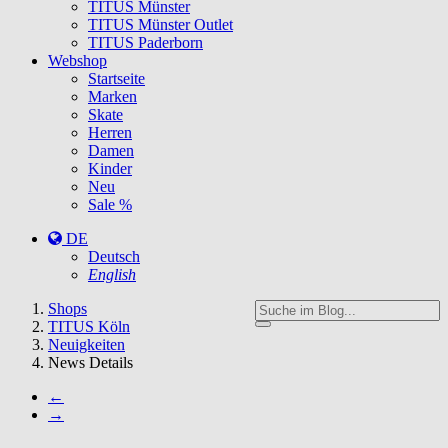
TITUS Münster
TITUS Münster Outlet
TITUS Paderborn
Webshop
Startseite
Marken
Skate
Herren
Damen
Kinder
Neu
Sale %
DE
Deutsch
English
You
Shops
are
TITUS Köln
here:
Neuigkeiten
News Details
←
→