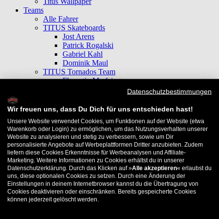
Titus Wallpaper
Teams
Alle Fahrer
TITUS Skateboards
Jost Arens
Patrick Rogalski
Gabriel Kahl
Dominik Maul
TITUS Tornados Team
Florentin Marfaing
Santino Exenberger
Datenschutzbestimmungen
Josh Junkes
Max Messerschmidt
Wir freuen uns, dass Du Dich für uns entschieden hast!
Koffe Kroon
Unsere Website verwendet Cookies, um Funktionen auf der Website (etwa
Bart Buikman
Warenkorb oder Login) zu ermöglichen, um das Nutzungsverhalten unserer
Wanja Bach
Website zu analysieren und stetig zu verbessern, sowie um Dir
Dominic Wenzel
personalisierte Angebote auf Werbeplattformen Dritter anzubieten. Zudem
Marcel Rieger
liefern diese Cookies Erkenntnisse für Werbeanalysen und Affiliate-
Dominik Maul
Marketing. Weitere Informationen zu Cookies erhältst du in unserer
Max Hünnekens
Datenschutzerklärung. Durch das Klicken auf »
Alle akzeptieren
« erlaubst du
uns, diese optionalen Cookies zu setzen. Durch eine Änderung der
Lucas Languasco
Einstellungen in deinem Internetbrowser kannst du die Übertragung von
Tim Otto
Cookies deaktivieren oder einschränken. Bereits gespeicherte Cookies
Jan Hellwig
können jederzeit gelöscht werden.
Deniel Cramer
Antoni Zeyer