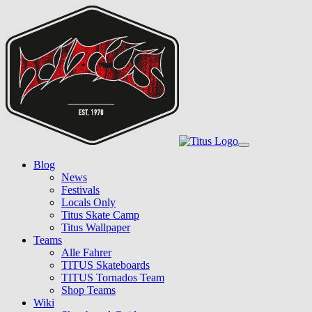
Skip
to
main
content
Toggle
navigation
Blog
News
Festivals
Locals Only
Titus Skate Camp
Titus Wallpaper
Teams
Alle Fahrer
TITUS Skateboards
TITUS Tornados Team
Shop Teams
Wiki