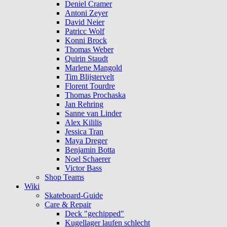
Deniel Cramer
Antoni Zeyer
David Neier
Patricc Wolf
Konni Brock
Thomas Weber
Quirin Staudt
Marlene Mangold
Tim Blijstervelt
Florent Tourdre
Thomas Prochaska
Jan Rehring
Sanne van Linder
Alex Kililis
Jessica Tran
Maya Dreger
Benjamin Botta
Noel Schaerer
Victor Bass
Shop Teams
Wiki
Skateboard-Guide
Care & Repair
Deck "gechipped"
Kugellager laufen schlecht