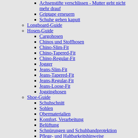
Achsenstifte verschlissen - Mutter geht nicht
mehr drauf
Griptape erneuern
Schuhe gehen kaputt
Longboard-Guide
Hosen-Guide
Cargohosen
Chinos und Stoffhosen
Chino-Slim-Fit
Chino-Tapered-Fit
Chino-Regular-Fit
Jogger
Jeans-Slim-Fit
Jeans-Tapered-Fit
Jeans-Regular-Fit
Jeans-Loose-Fit
Jogginghosen
Shoe-Guide
Schuhschnitt
Sohlen
Obermaterialien
Komfort, Verarbeitung
Belüftung
Schnürungen und Schuhbandprotektion
Pflege- und Haltbarkeitshinweise