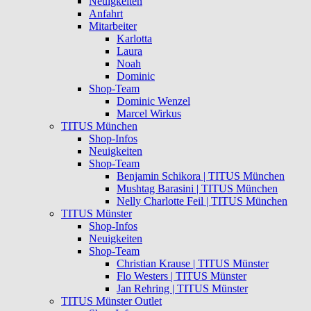
Neuigkeiten
Anfahrt
Mitarbeiter
Karlotta
Laura
Noah
Dominic
Shop-Team
Dominic Wenzel
Marcel Wirkus
TITUS München
Shop-Infos
Neuigkeiten
Shop-Team
Benjamin Schikora | TITUS München
Mushtag Barasini | TITUS München
Nelly Charlotte Feil | TITUS München
TITUS Münster
Shop-Infos
Neuigkeiten
Shop-Team
Christian Krause | TITUS Münster
Flo Westers | TITUS Münster
Jan Rehring | TITUS Münster
TITUS Münster Outlet