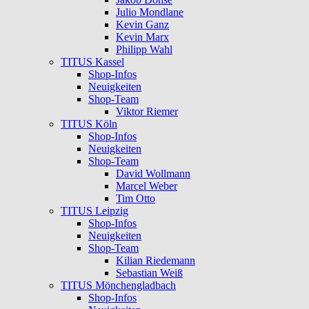
Julio Mondlane
Kevin Ganz
Kevin Marx
Philipp Wahl
TITUS Kassel
Shop-Infos
Neuigkeiten
Shop-Team
Viktor Riemer
TITUS Köln
Shop-Infos
Neuigkeiten
Shop-Team
David Wollmann
Marcel Weber
Tim Otto
TITUS Leipzig
Shop-Infos
Neuigkeiten
Shop-Team
Kilian Riedemann
Sebastian Weiß
TITUS Mönchengladbach
Shop-Infos