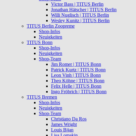
Victor Bass | TITUS Berlin
Jonathan Hätscher | TITUS Berlin
Willi Nuglisch | TITUS Berlin
Wesley Kunitz | TITUS Berlin
TITUS Berlin Zoopreme
Shop-Infos
Neuigkeiten
TITUS Bonn
Shop-Infos
Neuigkeiten
Shop-Team
Jim Romer | TITUS Bonn
Patrick Kurtz | TITUS Bonn
Leon Vinh | TITUS Bonn
Theo Köhne | TITUS Bonn
Felix Helle | TITUS Bonn
Ingo Fröbrich | TITUS Bonn
TITUS Bremen
Shop-Infos
Neuigkeiten
Shop-Team
Christiano Da Ros
James Wright
Louis Bijan
Lisa Lomakin