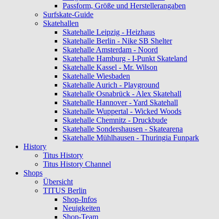
Passform, Größe und Herstellerangaben
Surfskate-Guide
Skatehallen
Skatehalle Leipzig - Heizhaus
Skatehalle Berlin - Nike SB Shelter
Skatehalle Amsterdam - Noord
Skatehalle Hamburg - I-Punkt Skateland
Skatehalle Kassel - Mr. Wilson
Skatehalle Wiesbaden
Skatehalle Aurich - Playground
Skatehalle Osnabrück - Alex Skatehall
Skatehalle Hannover - Yard Skatehall
Skatehalle Wuppertal - Wicked Woods
Skatehalle Chemnitz - Druckbude
Skatehalle Sondershausen - Skatearena
Skatehalle Mühlhausen - Thuringia Funpark
History
Titus History
Titus History Channel
Shops
Übersicht
TITUS Berlin
Shop-Infos
Neuigkeiten
Shop-Team