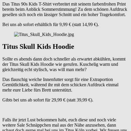
Das Titus 90s Kids T-Shirt verbreitet mit seinem farbenfrohen Print
bereits beim Anblick Sommerstimmung! Zu dem schönen Aufdruck
gesellen sich noch ein lässiger Schnitt und ein hoher Tragekomfort.
Bei uns ab sofort erhältlich für 9,99 € (statt 14,99 €).
Titus Skull Kids Hoodie
Sollte es abends dann doch schneller als erwartet abkühlen, kommt
der Titus Skull Kids Hoodie wie gerufen. Kuschelig warm und
gleichzeitig echt stylisch, was will man mehr?
Das flauschig weiche Innenfutter sorgt für eine Extraportion
Gemütlichkeit, während ihr mit dem schicken Aufdruck einmal
mehr eure Liebe fürs Brett unterstützt.
Gibts bei uns ab sofort für 29,99 € (statt 39,99 €).
Falls ihr jetzt Lust bekommen habt, euch diese und noch viele
weitere Sale Schnäppchen mal aus der Nähe anzusehen, dann
schaut doch gerne mal bei uns im Titus Köln vorbei. Wir freuen uns