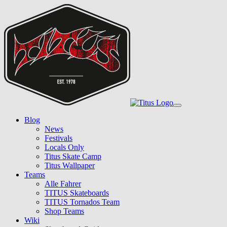
Skip
to
main
content
Toggle
navigation
Blog
News
Festivals
Locals Only
Titus Skate Camp
Titus Wallpaper
Teams
Alle Fahrer
TITUS Skateboards
TITUS Tornados Team
Shop Teams
Wiki