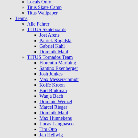
Locals Only
Titus Skate Camp
Titus Wallpaper
Teams
Alle Fahrer
TITUS Skateboards
Jost Arens
Patrick Rogalski
Gabriel Kahl
Dominik Maul
TITUS Tornados Team
Florentin Marfaing
Santino Exenberger
Josh Junkes
Max Messerschmidt
Koffe Kroon
Bart Buikman
Wanja Bach
Dominic Wenzel
Marcel Rieger
Dominik Maul
Max Hünnekens
Lucas Languasco
Tim Otto
Jan Hellwig