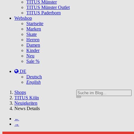
TITUS Münster
TITUS Münster Outlet
TITUS Paderborn
Webshop
Startseite
Marken
Skate
Herren
Damen
Kinder
Neu
Sale %
DE
Deutsch
English
You
Shops
are
TITUS Köln
here:
Neuigkeiten
News Details
←
→