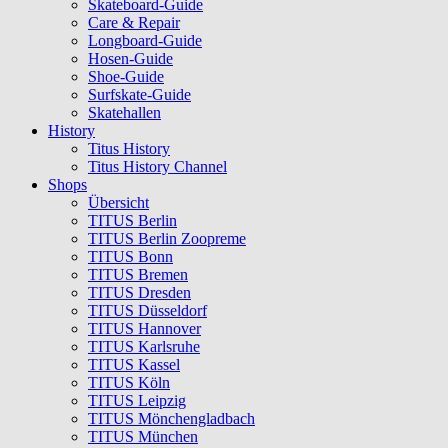
Skateboard-Guide
Care & Repair
Longboard-Guide
Hosen-Guide
Shoe-Guide
Surfskate-Guide
Skatehallen
History
Titus History
Titus History Channel
Shops
Übersicht
TITUS Berlin
TITUS Berlin Zoopreme
TITUS Bonn
TITUS Bremen
TITUS Dresden
TITUS Düsseldorf
TITUS Hannover
TITUS Karlsruhe
TITUS Kassel
TITUS Köln
TITUS Leipzig
TITUS Mönchengladbach
TITUS München