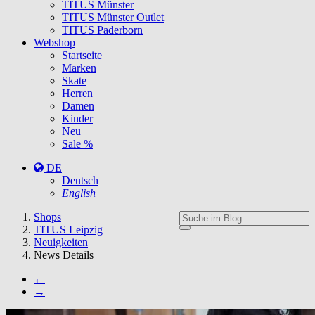
TITUS Münster
TITUS Münster Outlet
TITUS Paderborn
Webshop
Startseite
Marken
Skate
Herren
Damen
Kinder
Neu
Sale %
DE
Deutsch
English
You
Shops
are
TITUS Leipzig
here:
Neuigkeiten
News Details
←
→