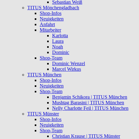
Sebastian Weiß
TITUS Mönchengladbach
Shop-Infos
Neuigkeiten
Anfahrt
Mitarbeiter
Karlotta
Laura
Noah
Dominic
Shop-Team
Dominic Wenzel
Marcel Wirkus
TITUS München
Shop-Infos
Neuigkeiten
Shop-Team
Benjamin Schikora | TITUS München
Mushtag Barasini | TITUS München
Nelly Charlotte Feil | TITUS München
TITUS Münster
Shop-Infos
Neuigkeiten
Shop-Team
Christian Krause | TITUS Münster