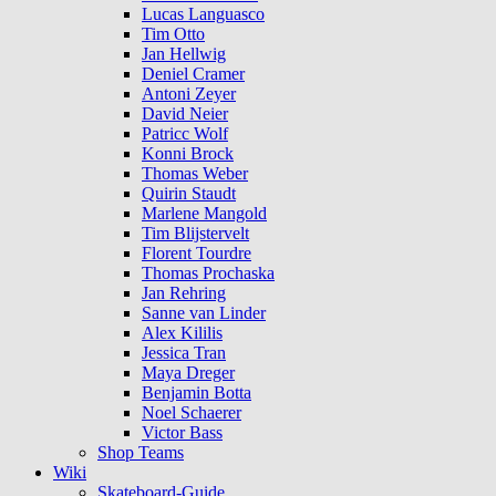
Lucas Languasco
Tim Otto
Jan Hellwig
Deniel Cramer
Antoni Zeyer
David Neier
Patricc Wolf
Konni Brock
Thomas Weber
Quirin Staudt
Marlene Mangold
Tim Blijstervelt
Florent Tourdre
Thomas Prochaska
Jan Rehring
Sanne van Linder
Alex Kililis
Jessica Tran
Maya Dreger
Benjamin Botta
Noel Schaerer
Victor Bass
Shop Teams
Wiki
Skateboard-Guide