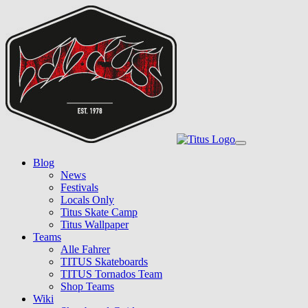
Skip
to
main
content
Toggle
navigation
Blog
News
Festivals
Locals Only
Titus Skate Camp
Titus Wallpaper
Teams
Alle Fahrer
TITUS Skateboards
TITUS Tornados Team
Shop Teams
Wiki