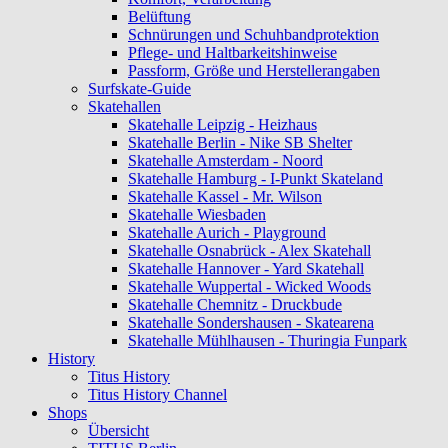
Belüftung
Schnürungen und Schuhbandprotektion
Pflege- und Haltbarkeitshinweise
Passform, Größe und Herstellerangaben
Surfskate-Guide
Skatehallen
Skatehalle Leipzig - Heizhaus
Skatehalle Berlin - Nike SB Shelter
Skatehalle Amsterdam - Noord
Skatehalle Hamburg - I-Punkt Skateland
Skatehalle Kassel - Mr. Wilson
Skatehalle Wiesbaden
Skatehalle Aurich - Playground
Skatehalle Osnabrück - Alex Skatehall
Skatehalle Hannover - Yard Skatehall
Skatehalle Wuppertal - Wicked Woods
Skatehalle Chemnitz - Druckbude
Skatehalle Sondershausen - Skatearena
Skatehalle Mühlhausen - Thuringia Funpark
History
Titus History
Titus History Channel
Shops
Übersicht