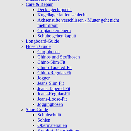
Care & Repair
Deck "gechipped"
Kugellager laufen schlecht
Achsenstifte verschlissen - Mutter geht nicht
mehr drauf
Griptape erneuern
Schuhe gehen kaputt
Longboard-Guide
Hosen-Guide
Cargohosen
Chinos und Stoffhosen
Chino-Slim-Fit
Chino-Tapered-Fit
Chino-Regular-Fit
Jogger
Jeans-Slim-Fit
Jeans-Tapered-Fit
Jeans-Regular-Fit
Jeans-Loose-Fit
Jogginghosen
Shoe-Guide
Schuhschnitt
Sohlen
Obermaterialien
Komfort, Verarbeitung