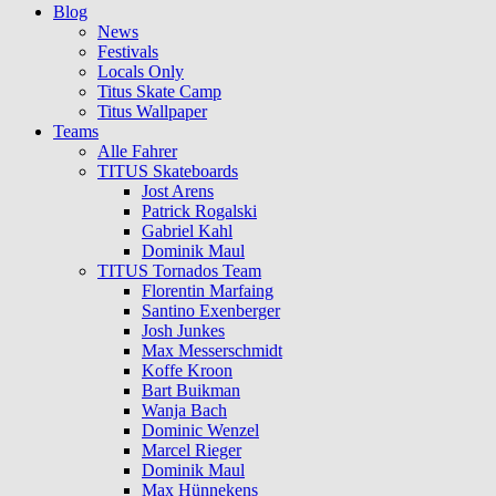
Blog
News
Festivals
Locals Only
Titus Skate Camp
Titus Wallpaper
Teams
Alle Fahrer
TITUS Skateboards
Jost Arens
Patrick Rogalski
Gabriel Kahl
Dominik Maul
TITUS Tornados Team
Florentin Marfaing
Santino Exenberger
Josh Junkes
Max Messerschmidt
Koffe Kroon
Bart Buikman
Wanja Bach
Dominic Wenzel
Marcel Rieger
Dominik Maul
Max Hünnekens