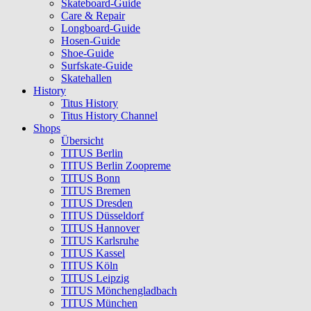
Skateboard-Guide
Care & Repair
Longboard-Guide
Hosen-Guide
Shoe-Guide
Surfskate-Guide
Skatehallen
History
Titus History
Titus History Channel
Shops
Übersicht
TITUS Berlin
TITUS Berlin Zoopreme
TITUS Bonn
TITUS Bremen
TITUS Dresden
TITUS Düsseldorf
TITUS Hannover
TITUS Karlsruhe
TITUS Kassel
TITUS Köln
TITUS Leipzig
TITUS Mönchengladbach
TITUS München