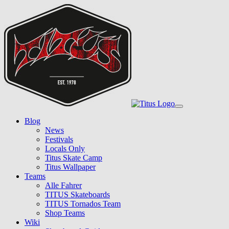
Skip
to
main
content
Toggle
navigation
Blog
News
Festivals
Locals Only
Titus Skate Camp
Titus Wallpaper
Teams
Alle Fahrer
TITUS Skateboards
TITUS Tornados Team
Shop Teams
Wiki