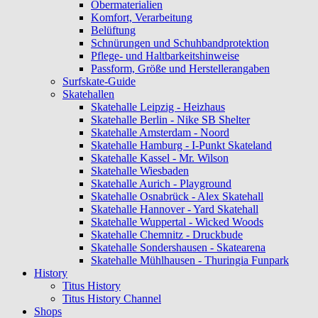
Obermaterialien
Komfort, Verarbeitung
Belüftung
Schnürungen und Schuhbandprotektion
Pflege- und Haltbarkeitshinweise
Passform, Größe und Herstellerangaben
Surfskate-Guide
Skatehallen
Skatehalle Leipzig - Heizhaus
Skatehalle Berlin - Nike SB Shelter
Skatehalle Amsterdam - Noord
Skatehalle Hamburg - I-Punkt Skateland
Skatehalle Kassel - Mr. Wilson
Skatehalle Wiesbaden
Skatehalle Aurich - Playground
Skatehalle Osnabrück - Alex Skatehall
Skatehalle Hannover - Yard Skatehall
Skatehalle Wuppertal - Wicked Woods
Skatehalle Chemnitz - Druckbude
Skatehalle Sondershausen - Skatearena
Skatehalle Mühlhausen - Thuringia Funpark
History
Titus History
Titus History Channel
Shops