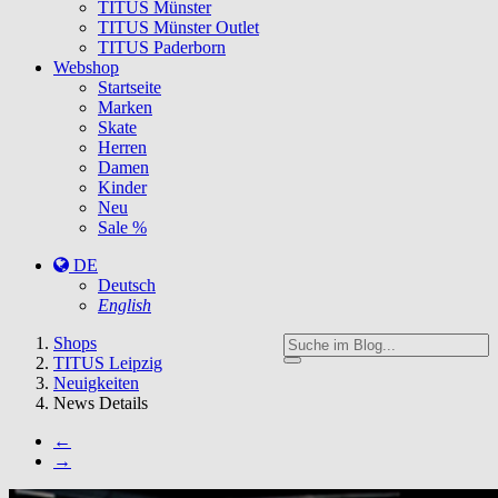
TITUS Münster
TITUS Münster Outlet
TITUS Paderborn
Webshop
Startseite
Marken
Skate
Herren
Damen
Kinder
Neu
Sale %
DE
Deutsch
English
You
Shops
are
TITUS Leipzig
here:
Neuigkeiten
News Details
←
→