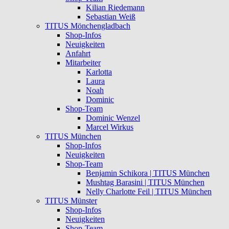
Kilian Riedemann
Sebastian Weiß
TITUS Mönchengladbach
Shop-Infos
Neuigkeiten
Anfahrt
Mitarbeiter
Karlotta
Laura
Noah
Dominic
Shop-Team
Dominic Wenzel
Marcel Wirkus
TITUS München
Shop-Infos
Neuigkeiten
Shop-Team
Benjamin Schikora | TITUS München
Mushtag Barasini | TITUS München
Nelly Charlotte Feil | TITUS München
TITUS Münster
Shop-Infos
Neuigkeiten
Shop-Team