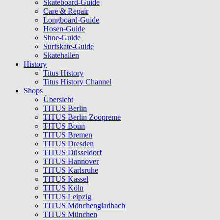
Skateboard-Guide
Care & Repair
Longboard-Guide
Hosen-Guide
Shoe-Guide
Surfskate-Guide
Skatehallen
History
Titus History
Titus History Channel
Shops
Übersicht
TITUS Berlin
TITUS Berlin Zoopreme
TITUS Bonn
TITUS Bremen
TITUS Dresden
TITUS Düsseldorf
TITUS Hannover
TITUS Karlsruhe
TITUS Kassel
TITUS Köln
TITUS Leipzig
TITUS Mönchengladbach
TITUS München