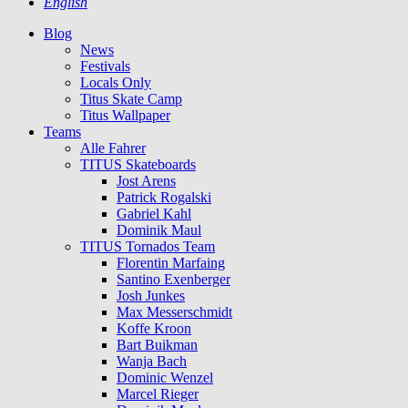
English
Blog
News
Festivals
Locals Only
Titus Skate Camp
Titus Wallpaper
Teams
Alle Fahrer
TITUS Skateboards
Jost Arens
Patrick Rogalski
Gabriel Kahl
Dominik Maul
TITUS Tornados Team
Florentin Marfaing
Santino Exenberger
Josh Junkes
Max Messerschmidt
Koffe Kroon
Bart Buikman
Wanja Bach
Dominic Wenzel
Marcel Rieger