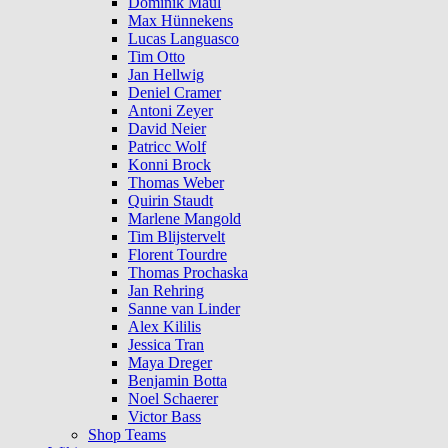
Dominik Maul
Max Hünnekens
Lucas Languasco
Tim Otto
Jan Hellwig
Deniel Cramer
Antoni Zeyer
David Neier
Patricc Wolf
Konni Brock
Thomas Weber
Quirin Staudt
Marlene Mangold
Tim Blijstervelt
Florent Tourdre
Thomas Prochaska
Jan Rehring
Sanne van Linder
Alex Kililis
Jessica Tran
Maya Dreger
Benjamin Botta
Noel Schaerer
Victor Bass
Shop Teams