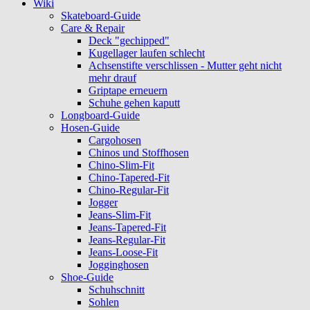
Wiki
Skateboard-Guide
Care & Repair
Deck "gechipped"
Kugellager laufen schlecht
Achsenstifte verschlissen - Mutter geht nicht
mehr drauf
Griptape erneuern
Schuhe gehen kaputt
Longboard-Guide
Hosen-Guide
Cargohosen
Chinos und Stoffhosen
Chino-Slim-Fit
Chino-Tapered-Fit
Chino-Regular-Fit
Jogger
Jeans-Slim-Fit
Jeans-Tapered-Fit
Jeans-Regular-Fit
Jeans-Loose-Fit
Jogginghosen
Shoe-Guide
Schuhschnitt
Sohlen