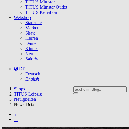
TITUS Münster
TITUS Münster Outlet
TITUS Paderborn
Webshop
Startseite
Marken
Skate
Herren
Damen
Kinder
Neu
Sale %
DE
Deutsch
English
You
Shops
are
TITUS Leipzig
here:
Neuigkeiten
News Details
←
→