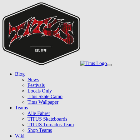
Skip
to
main
content
Toggle
navigation
Blog
News
Festivals
Locals Only
Titus Skate Camp
Titus Wallpaper
Teams
Alle Fahrer
TITUS Skateboards
TITUS Tornados Team
Shop Teams
Wiki