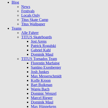
Blog
News
Festivals
Locals Only
Titus Skate Camp
Titus Wallpaper
Teams
Alle Fahrer
TITUS Skateboards
Jost Arens
Patrick Rogalski
Gabriel Kahl
Dominik Maul
TITUS Tornados Team
Florentin Marfaing
Santino Exenberger
Josh Junkes
Max Messerschmidt
Koffe Kroon
Bart Buikman
Wanja Bach
Dominic Wenzel
Marcel Rieger
Dominik Maul
Max Hünnekens