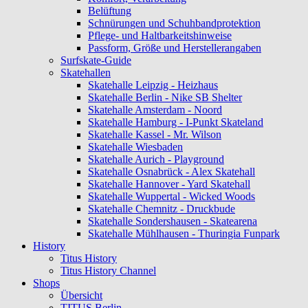
Belüftung
Schnürungen und Schuhbandprotektion
Pflege- und Haltbarkeitshinweise
Passform, Größe und Herstellerangaben
Surfskate-Guide
Skatehallen
Skatehalle Leipzig - Heizhaus
Skatehalle Berlin - Nike SB Shelter
Skatehalle Amsterdam - Noord
Skatehalle Hamburg - I-Punkt Skateland
Skatehalle Kassel - Mr. Wilson
Skatehalle Wiesbaden
Skatehalle Aurich - Playground
Skatehalle Osnabrück - Alex Skatehall
Skatehalle Hannover - Yard Skatehall
Skatehalle Wuppertal - Wicked Woods
Skatehalle Chemnitz - Druckbude
Skatehalle Sondershausen - Skatearena
Skatehalle Mühlhausen - Thuringia Funpark
History
Titus History
Titus History Channel
Shops
Übersicht
TITUS Berlin