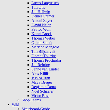
Lucas Languasco
Tim Otto
Jan Hellwig
Deniel Cramer
Antoni Zeyer
David Neier
Patricc Wolf
Konni Brock
Thomas Weber
Quirin Staudt
Marlene Mangold
Tim Blijstervelt
Florent Tourdre
Thomas Prochaska
Jan Rehring
Sanne van Linder
Alex Kililis
Jessica Tran
Maya Dreger
Benjamin Botta
Noel Schaerer
Victor Bass
Shop Teams
Wiki
Skateboard-Guide