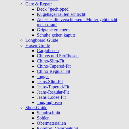
Care & Repair
Deck "gechipped"
Kugellager laufen schlecht
Achsenstifte verschlissen - Mutter geht nicht
mehr drauf
Griptape erneuern
Schuhe gehen kaputt
Longboard-Guide
Hosen-Guide
Cargohosen
Chinos und Stoffhosen
Chino-Slim-Fit
Chino-Tapered-Fit
Chino-Regular-Fit
Jogger
Jeans-Slim-Fit
Jeans-Tapered-Fit
Jeans-Regular-Fit
Jeans-Loose-Fit
Jogginghosen
Shoe-Guide
Schuhschnitt
Sohlen
Obermaterialien
Komfort, Verarbeitung