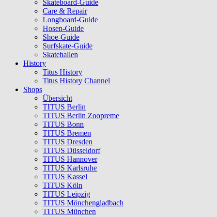
Skateboard-Guide
Care & Repair
Longboard-Guide
Hosen-Guide
Shoe-Guide
Surfskate-Guide
Skatehallen
History
Titus History
Titus History Channel
Shops
Übersicht
TITUS Berlin
TITUS Berlin Zoopreme
TITUS Bonn
TITUS Bremen
TITUS Dresden
TITUS Düsseldorf
TITUS Hannover
TITUS Karlsruhe
TITUS Kassel
TITUS Köln
TITUS Leipzig
TITUS Mönchengladbach
TITUS München