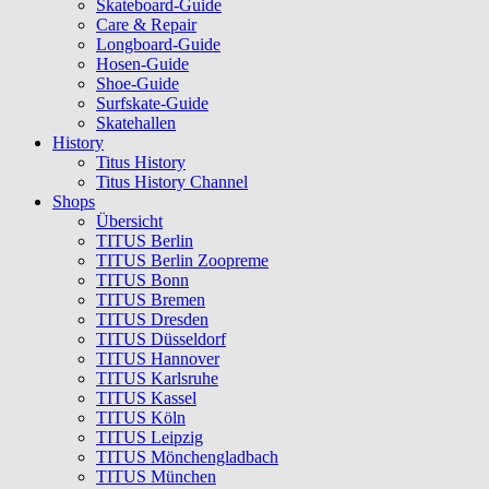
Skateboard-Guide
Care & Repair
Longboard-Guide
Hosen-Guide
Shoe-Guide
Surfskate-Guide
Skatehallen
History
Titus History
Titus History Channel
Shops
Übersicht
TITUS Berlin
TITUS Berlin Zoopreme
TITUS Bonn
TITUS Bremen
TITUS Dresden
TITUS Düsseldorf
TITUS Hannover
TITUS Karlsruhe
TITUS Kassel
TITUS Köln
TITUS Leipzig
TITUS Mönchengladbach
TITUS München