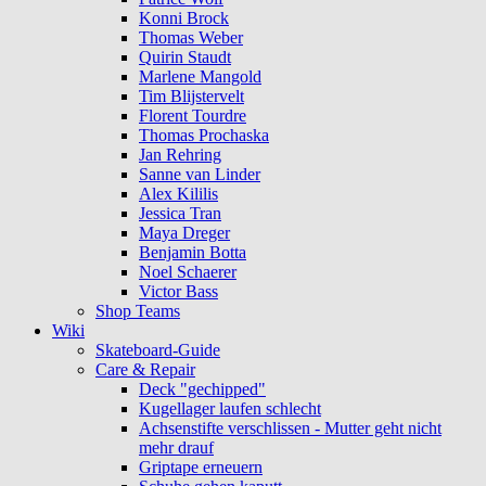
Konni Brock
Thomas Weber
Quirin Staudt
Marlene Mangold
Tim Blijstervelt
Florent Tourdre
Thomas Prochaska
Jan Rehring
Sanne van Linder
Alex Kililis
Jessica Tran
Maya Dreger
Benjamin Botta
Noel Schaerer
Victor Bass
Shop Teams
Wiki
Skateboard-Guide
Care & Repair
Deck "gechipped"
Kugellager laufen schlecht
Achsenstifte verschlissen - Mutter geht nicht
mehr drauf
Griptape erneuern