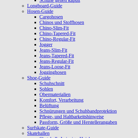
Schuhe gehen kaputt
Longboard-Guide
Hosen-Guide
Cargohosen
Chinos und Stoffhosen
Chino-Slim-Fit
Chino-Tapered-Fit
Chino-Regular-Fit
Jogger
Jeans-Slim-Fit
Jeans-Tapered-Fit
Jeans-Regular-Fit
Jeans-Loose-Fit
Jogginghosen
Shoe-Guide
Schuhschnitt
Sohlen
Obermaterialien
Komfort, Verarbeitung
Belüftung
Schnürungen und Schuhbandprotektion
Pflege- und Haltbarkeitshinweise
Passform, Größe und Herstellerangaben
Surfskate-Guide
Skatehallen