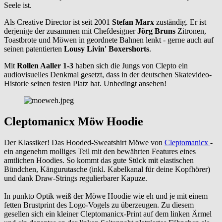
Seele ist.
Als Creative Director ist seit 2001
Stefan Marx
zuständig. Er ist
derjenige der zusammen mit Chefdesigner
Jörg Bruns
Zitronen,
Toastbrote und Möwen in geordnete Bahnen lenkt - gerne auch auf
seinen patentierten
Lousy Livin' Boxershorts
.
Mit
Rollen Aaller 1-3
haben sich die Jungs von Clepto ein
audiovisuelles Denkmal gesetzt, dass in der deutschen Skatevideo-
Historie seinen festen Platz hat. Unbedingt ansehen!
Cleptomanicx Möw Hoodie
Der Klassiker! Das Hooded-Sweatshirt Möwe von
Cleptomanicx
-
ein angenehm molliges Teil mit den bewährten Features eines
amtlichen Hoodies. So kommt das gute Stück mit elastischen
Bündchen, Kängurutasche (inkl. Kabelkanal für deine Kopfhörer)
und dank Draw-Strings regulierbarer Kapuze.
In punkto Optik weiß der Möwe Hoodie wie eh und je mit einem
fetten Brustprint des Logo-Vogels zu überzeugen. Zu diesem
gesellen sich ein kleiner Cleptomanicx-Print auf dem linken Ärmel