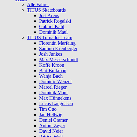
Alle Fahrer
TITUS Skateboards
Jost Arens
Patrick Rogalski
Gabriel Kahl
Dominik Maul
TITUS Tornados Team
Florentin Marfaing
Santino Exenberger
Josh Junkes
Max Messerschmidt
Koffe Kroon
Bart Buikman
Wanja Bach
Dominic Wenzel
Marcel Rieger
Dominik Maul
Max Hünnekens
Lucas Languasco
Tim Otto
Jan Hellwig
Deniel Cramer
Antoni Zeyer
David Neier
Patricc Wolf