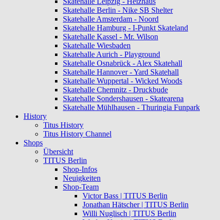
Skatehalle Leipzig - Heizhaus
Skatehalle Berlin - Nike SB Shelter
Skatehalle Amsterdam - Noord
Skatehalle Hamburg - I-Punkt Skateland
Skatehalle Kassel - Mr. Wilson
Skatehalle Wiesbaden
Skatehalle Aurich - Playground
Skatehalle Osnabrück - Alex Skatehall
Skatehalle Hannover - Yard Skatehall
Skatehalle Wuppertal - Wicked Woods
Skatehalle Chemnitz - Druckbude
Skatehalle Sondershausen - Skatearena
Skatehalle Mühlhausen - Thuringia Funpark
History
Titus History
Titus History Channel
Shops
Übersicht
TITUS Berlin
Shop-Infos
Neuigkeiten
Shop-Team
Victor Bass | TITUS Berlin
Jonathan Hätscher | TITUS Berlin
Willi Nuglisch | TITUS Berlin