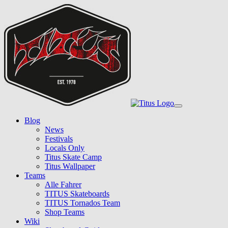
Skip
to
main
content
Toggle
navigation
Blog
News
Festivals
Locals Only
Titus Skate Camp
Titus Wallpaper
Teams
Alle Fahrer
TITUS Skateboards
TITUS Tornados Team
Shop Teams
Wiki