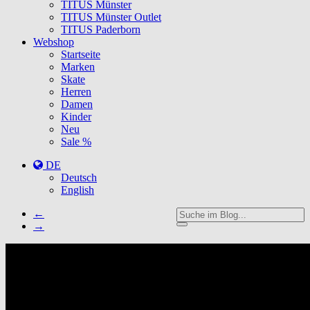
TITUS Münster
TITUS Münster Outlet
TITUS Paderborn
Webshop
Startseite
Marken
Skate
Herren
Damen
Kinder
Neu
Sale %
DE
Deutsch
English
←
→