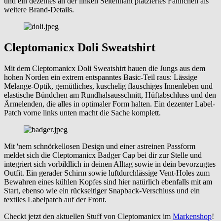
und ein dezentes an der linken Seitennaht platziertes Fähnchen als
weitere Brand-Details.
Cleptomanicx Doli Sweatshirt
Mit dem Cleptomanicx Doli Sweatshirt hauen die Jungs aus dem
hohen Norden ein extrem entspanntes Basic-Teil raus: Lässige
Melange-Optik, gemütliches, kuschelig flauschiges Innenleben und
elastische Bündchen am Rundhalsausschnitt, Hüftabschluss und den
Ärmelenden, die alles in optimaler Form halten. Ein dezenter Label-
Patch vorne links unten macht die Sache komplett.
Mit 'nem schnörkellosen Design und einer astreinen Passform
meldet sich die Cleptomanicx Badger Cap bei dir zur Stelle und
integriert sich vorbildlich in deinen Alltag sowie in dein bevorzugtes
Outfit. Ein gerader Schirm sowie luftdurchlässige Vent-Holes zum
Bewahren eines kühlen Kopfes sind hier natürlich ebenfalls mit am
Start, ebenso wie ein rückseitiger Snapback-Verschluss und ein
textiles Labelpatch auf der Front.
Checkt jetzt den aktuellen Stuff von Cleptomanicx im
Markenshop
!