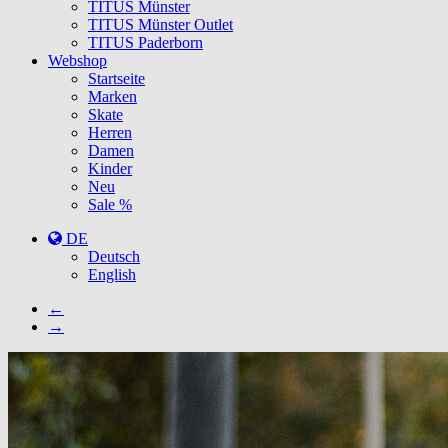
TITUS Münster
TITUS Münster Outlet
TITUS Paderborn
Webshop
Startseite
Marken
Skate
Herren
Damen
Kinder
Neu
Sale %
DE
Deutsch
English
←
→