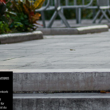
ungen
enkorb
f
 für
st du