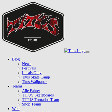
Skip
to
main
content
Toggle
navigation
Blog
News
Festivals
Locals Only
Titus Skate Camp
Titus Wallpaper
Teams
Alle Fahrer
TITUS Skateboards
TITUS Tornados Team
Shop Teams
Wiki