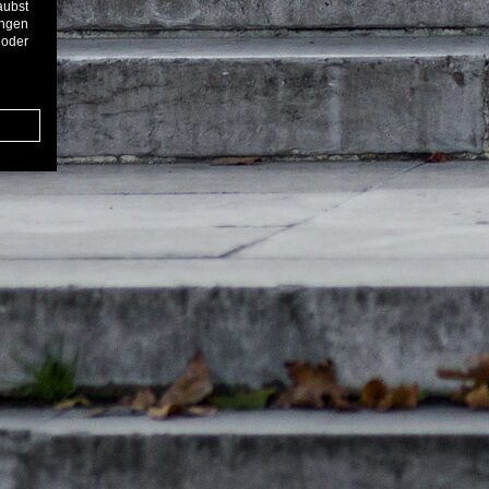
aubst
ungen
 oder