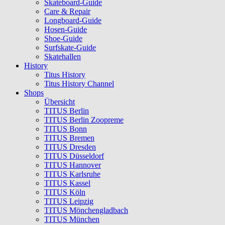
Skateboard-Guide
Care & Repair
Longboard-Guide
Hosen-Guide
Shoe-Guide
Surfskate-Guide
Skatehallen
History
Titus History
Titus History Channel
Shops
Übersicht
TITUS Berlin
TITUS Berlin Zoopreme
TITUS Bonn
TITUS Bremen
TITUS Dresden
TITUS Düsseldorf
TITUS Hannover
TITUS Karlsruhe
TITUS Kassel
TITUS Köln
TITUS Leipzig
TITUS Mönchengladbach
TITUS München