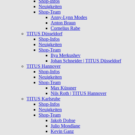
Shop-Infos
Neuigkeiten
Shop-Team
Anny-Lynn Modes
Anton Braun
Cornelius Rabe
TITUS Düsseldorf
Shop-Infos
Neuigkeiten
Shop-Team
Ilya Merkushev
Johan Schneider | TITUS Düsseldorf
TITUS Hannover
Shop-Infos
Neuigkeiten
Shop-Team
Max Küssner
Nils Roth | TITUS Hannover
TITUS Karlsruhe
Shop-Infos
Neuigkeiten
Shop-Team
Jakob Dohse
Julio Mondlane
Kevin Ganz