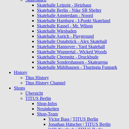
Skatehalle Leipzig - Heizhaus
Skatehalle Berlin - Nike SB Shelter
Skatehalle Amsterdam - Noord
Skatehalle Hamburg - I-Punkt Skateland
Skatehalle Kassel - Mr. Wilson
Skatehalle Wiesbaden
Skatehalle Aurich - Playground
Skatehalle Osnabrück - Alex Skatehall
Skatehalle Hannover - Yard Skatehall
Skatehalle Wuppertal - Wicked Woods
Skatehalle Chemnitz - Druckbude
Skatehalle Sondershausen - Skatearena
Skatehalle Mühlhausen - Thuringia Funpark
History
Titus History
Titus History Channel
Shops
Übersicht
TITUS Berlin
Shop-Infos
Neuigkeiten
Shop-Team
Victor Bass | TITUS Berlin
Jonathan Hätscher | TITUS Berlin