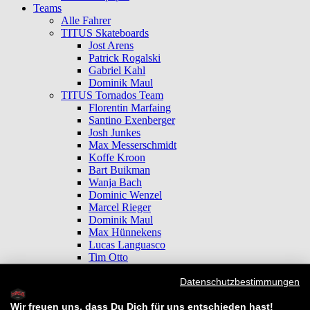
Teams
Alle Fahrer
TITUS Skateboards
Jost Arens
Patrick Rogalski
Gabriel Kahl
Dominik Maul
TITUS Tornados Team
Florentin Marfaing
Santino Exenberger
Josh Junkes
Max Messerschmidt
Koffe Kroon
Bart Buikman
Wanja Bach
Dominic Wenzel
Marcel Rieger
Dominik Maul
Max Hünnekens
Lucas Languasco
Tim Otto
Jan Hellwig
Datenschutzbestimmungen
Deniel Cramer
Antoni Zeyer
Wir freuen uns, dass Du Dich für uns entschieden hast!
David Neier