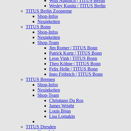
Willi Nuglisch | TITUS Berlin
Wesley Kunitz | TITUS Berlin
TITUS Berlin Zoopreme
Shop-Infos
Neuigkeiten
TITUS Bonn
Shop-Infos
Neuigkeiten
Shop-Team
Jim Romer | TITUS Bonn
Patrick Kurtz | TITUS Bonn
Leon Vinh | TITUS Bonn
Theo Köhne | TITUS Bonn
Felix Helle | TITUS Bonn
Ingo Fröbrich | TITUS Bonn
TITUS Bremen
Shop-Infos
Neuigkeiten
Shop-Team
Christiano Da Ros
James Wright
Louis Bijan
Lisa Lomakin
TITUS Dresden