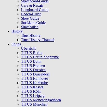
Skateboard-Guide
Care & Repair
Longboard-Guide
Hosen-Guide
Shoe-Guide
Surfskate-Guide
Skatehallen
History
Titus History
Titus History Channel
Shops
Übersicht
TITUS Berlin
TITUS Berlin Zoopreme
TITUS Bonn
TITUS Bremen
TITUS Dresden
TITUS Düsseldorf
TITUS Hannover
TITUS Karlsruhe
TITUS Kassel
TITUS Köln
TITUS Leipzig
TITUS Mönchengladbach
TITUS München