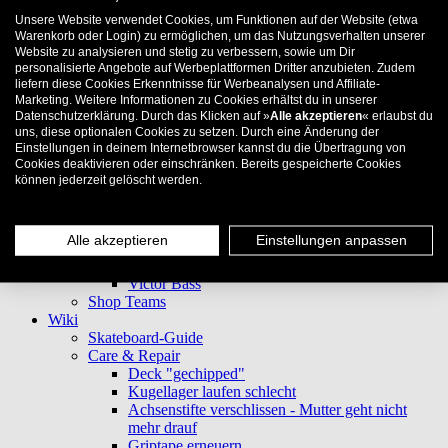
Patricc Wolf
Unsere Website verwendet Cookies, um Funktionen auf der Website (etwa
Konni Brock
Warenkorb oder Login) zu ermöglichen, um das Nutzungsverhalten unserer
Thomas Weber
Website zu analysieren und stetig zu verbessern, sowie um Dir
Quirin Staudt
personalisierte Angebote auf Werbeplattformen Dritter anzubieten. Zudem
liefern diese Cookies Erkenntnisse für Werbeanalysen und Affiliate-
Marlene Mangold
Marketing. Weitere Informationen zu Cookies erhältst du in unserer
Tim Blijstervelt
Datenschutzerklärung. Durch das Klicken auf »
Alle akzeptieren
« erlaubst du
Florent Tourdre
uns, diese optionalen Cookies zu setzen. Durch eine Änderung der
Thomas Prochaska
Einstellungen in deinem Internetbrowser kannst du die Übertragung von
Jan Rehring
Cookies deaktivieren oder einschränken. Bereits gespeicherte Cookies
Sanne van Linder
können jederzeit gelöscht werden.
Alex Kililis
Jessica Tran
Maya Dreger
Alle akzeptieren
Einstellungen anpassen
Benjamin Botta
Noel Schaerer
Victor Bass
Shop Teams
Wiki
Skateboard-Guide
Care & Repair
Deck "gechipped"
Kugellager laufen schlecht
Achsenstifte verschlissen - Mutter geht nicht
mehr drauf
Griptape erneuern