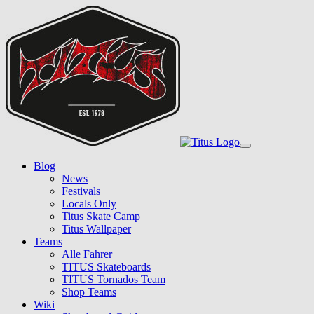
Skip
to
main
content
Toggle
navigation
Blog
News
Festivals
Locals Only
Titus Skate Camp
Titus Wallpaper
Teams
Alle Fahrer
TITUS Skateboards
TITUS Tornados Team
Shop Teams
Wiki