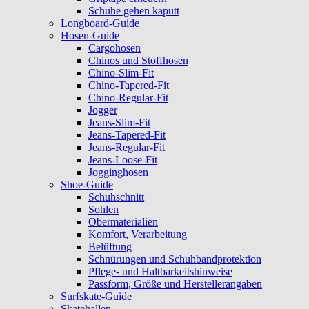
Schuhe gehen kaputt
Longboard-Guide
Hosen-Guide
Cargohosen
Chinos und Stoffhosen
Chino-Slim-Fit
Chino-Tapered-Fit
Chino-Regular-Fit
Jogger
Jeans-Slim-Fit
Jeans-Tapered-Fit
Jeans-Regular-Fit
Jeans-Loose-Fit
Jogginghosen
Shoe-Guide
Schuhschnitt
Sohlen
Obermaterialien
Komfort, Verarbeitung
Belüftung
Schnürungen und Schuhbandprotektion
Pflege- und Haltbarkeitshinweise
Passform, Größe und Herstellerangaben
Surfskate-Guide
Skatehallen