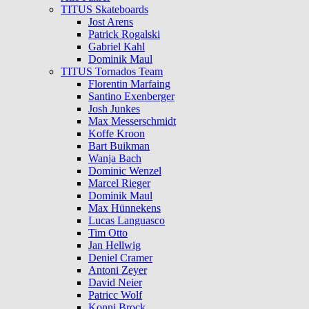
TITUS Skateboards
Jost Arens
Patrick Rogalski
Gabriel Kahl
Dominik Maul
TITUS Tornados Team
Florentin Marfaing
Santino Exenberger
Josh Junkes
Max Messerschmidt
Koffe Kroon
Bart Buikman
Wanja Bach
Dominic Wenzel
Marcel Rieger
Dominik Maul
Max Hünnekens
Lucas Languasco
Tim Otto
Jan Hellwig
Deniel Cramer
Antoni Zeyer
David Neier
Patricc Wolf
Konni Brock