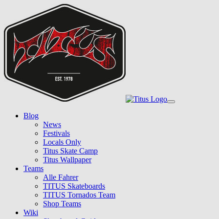
Skip
to
main
content
Toggle
navigation
Blog
News
Festivals
Locals Only
Titus Skate Camp
Titus Wallpaper
Teams
Alle Fahrer
TITUS Skateboards
TITUS Tornados Team
Shop Teams
Wiki