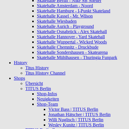
Skatehalle Berlin - Nike SB Shelter
Skatehalle Amsterdam - Noord
Skatehalle Hamburg - I-Punkt Skateland
Skatehalle Kassel - Mr. Wilson
Skatehalle Wiesbaden
Skatehalle Aurich - Playground
Skatehalle Osnabrück - Alex Skatehall
Skatehalle Hannover - Yard Skatehall
Skatehalle Wuppertal - Wicked Woods
Skatehalle Chemnitz - Druckbude
Skatehalle Sondershausen - Skatearena
Skatehalle Mühlhausen - Thuringia Funpark
History
Titus History
Titus History Channel
Shops
Übersicht
TITUS Berlin
Shop-Infos
Neuigkeiten
Shop-Team
Victor Bass | TITUS Berlin
Jonathan Hätscher | TITUS Berlin
Willi Nuglisch | TITUS Berlin
Wesley Kunitz | TITUS Berlin