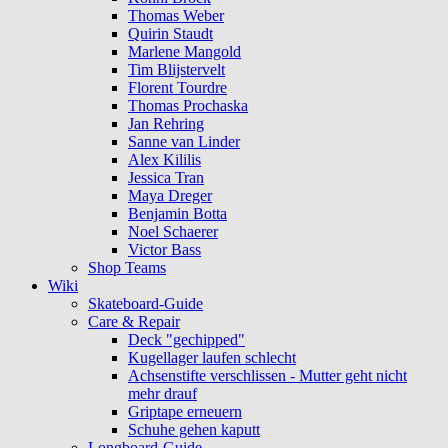
Thomas Weber
Quirin Staudt
Marlene Mangold
Tim Blijstervelt
Florent Tourdre
Thomas Prochaska
Jan Rehring
Sanne van Linder
Alex Kililis
Jessica Tran
Maya Dreger
Benjamin Botta
Noel Schaerer
Victor Bass
Shop Teams
Wiki
Skateboard-Guide
Care & Repair
Deck "gechipped"
Kugellager laufen schlecht
Achsenstifte verschlissen - Mutter geht nicht
mehr drauf
Griptape erneuern
Schuhe gehen kaputt
Longboard-Guide