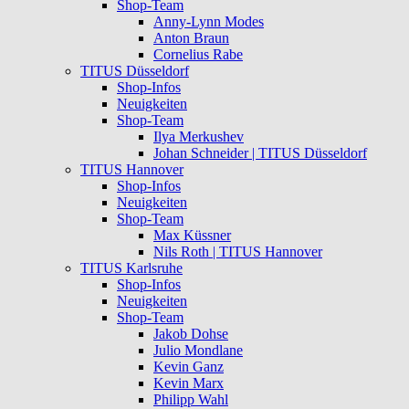
Shop-Team
Anny-Lynn Modes
Anton Braun
Cornelius Rabe
TITUS Düsseldorf
Shop-Infos
Neuigkeiten
Shop-Team
Ilya Merkushev
Johan Schneider | TITUS Düsseldorf
TITUS Hannover
Shop-Infos
Neuigkeiten
Shop-Team
Max Küssner
Nils Roth | TITUS Hannover
TITUS Karlsruhe
Shop-Infos
Neuigkeiten
Shop-Team
Jakob Dohse
Julio Mondlane
Kevin Ganz
Kevin Marx
Philipp Wahl