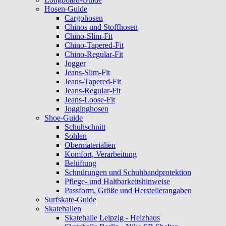
Hosen-Guide
Cargohosen
Chinos und Stoffhosen
Chino-Slim-Fit
Chino-Tapered-Fit
Chino-Regular-Fit
Jogger
Jeans-Slim-Fit
Jeans-Tapered-Fit
Jeans-Regular-Fit
Jeans-Loose-Fit
Jogginghosen
Shoe-Guide
Schuhschnitt
Sohlen
Obermaterialien
Komfort, Verarbeitung
Belüftung
Schnürungen und Schuhbandprotektion
Pflege- und Haltbarkeitshinweise
Passform, Größe und Herstellerangaben
Surfskate-Guide
Skatehallen
Skatehalle Leipzig - Heizhaus