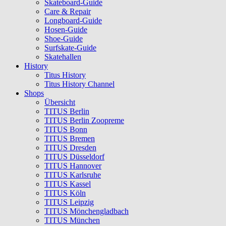
Skateboard-Guide
Care & Repair
Longboard-Guide
Hosen-Guide
Shoe-Guide
Surfskate-Guide
Skatehallen
History
Titus History
Titus History Channel
Shops
Übersicht
TITUS Berlin
TITUS Berlin Zoopreme
TITUS Bonn
TITUS Bremen
TITUS Dresden
TITUS Düsseldorf
TITUS Hannover
TITUS Karlsruhe
TITUS Kassel
TITUS Köln
TITUS Leipzig
TITUS Mönchengladbach
TITUS München