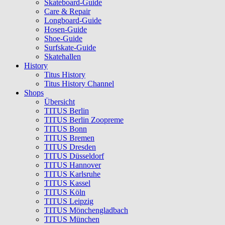
Skateboard-Guide
Care & Repair
Longboard-Guide
Hosen-Guide
Shoe-Guide
Surfskate-Guide
Skatehallen
History
Titus History
Titus History Channel
Shops
Übersicht
TITUS Berlin
TITUS Berlin Zoopreme
TITUS Bonn
TITUS Bremen
TITUS Dresden
TITUS Düsseldorf
TITUS Hannover
TITUS Karlsruhe
TITUS Kassel
TITUS Köln
TITUS Leipzig
TITUS Mönchengladbach
TITUS München