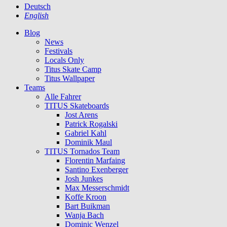
Deutsch
English
Blog
News
Festivals
Locals Only
Titus Skate Camp
Titus Wallpaper
Teams
Alle Fahrer
TITUS Skateboards
Jost Arens
Patrick Rogalski
Gabriel Kahl
Dominik Maul
TITUS Tornados Team
Florentin Marfaing
Santino Exenberger
Josh Junkes
Max Messerschmidt
Koffe Kroon
Bart Buikman
Wanja Bach
Dominic Wenzel