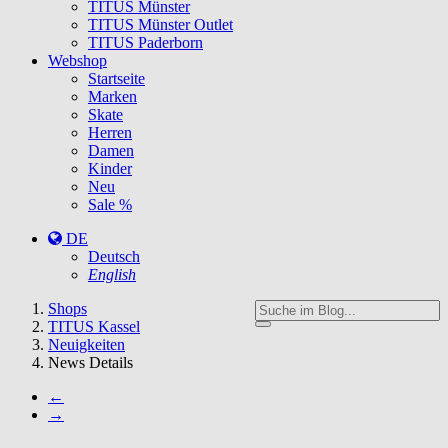
TITUS Münster
TITUS Münster Outlet
TITUS Paderborn
Webshop
Startseite
Marken
Skate
Herren
Damen
Kinder
Neu
Sale %
DE
Deutsch
English
You
Shops
are
TITUS Kassel
here:
Neuigkeiten
News Details
←
→