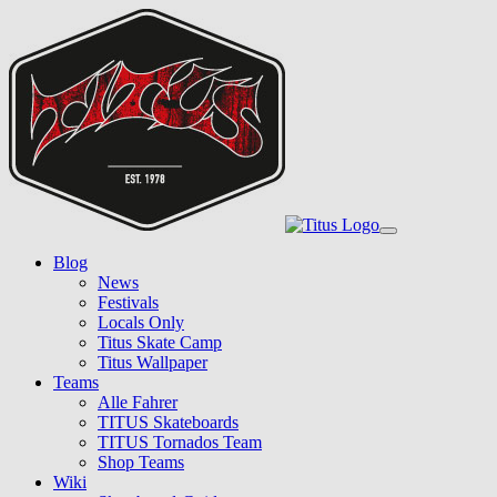
Skip
to
main
content
Toggle
navigation
Blog
News
Festivals
Locals Only
Titus Skate Camp
Titus Wallpaper
Teams
Alle Fahrer
TITUS Skateboards
TITUS Tornados Team
Shop Teams
Wiki