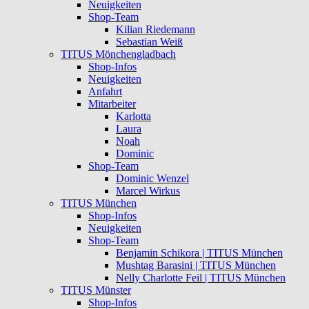
Neuigkeiten
Shop-Team
Kilian Riedemann
Sebastian Weiß
TITUS Mönchengladbach
Shop-Infos
Neuigkeiten
Anfahrt
Mitarbeiter
Karlotta
Laura
Noah
Dominic
Shop-Team
Dominic Wenzel
Marcel Wirkus
TITUS München
Shop-Infos
Neuigkeiten
Shop-Team
Benjamin Schikora | TITUS München
Mushtag Barasini | TITUS München
Nelly Charlotte Feil | TITUS München
TITUS Münster
Shop-Infos