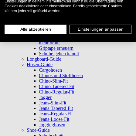
Einstellungen in deinem Internetbrowser kannst du die Übertragung von
Shop Teams
Cookies deaktivieren oder einschränken. Bereits gespeicherte Cookies
Wiki
können jederzeit gelöscht werden.
Skateboard-Guide
Care & Repair
Deck "gechipped"
Alle akzeptieren
Einstellungen anpassen
Kugellager laufen schlecht
Achsenstifte verschlissen - Mutter geht nicht
mehr drauf
Griptape erneuern
Schuhe gehen kaputt
Longboard-Guide
Hosen-Guide
Cargohosen
Chinos und Stoffhosen
Chino-Slim-Fit
Chino-Tapered-Fit
Chino-Regular-Fit
Jogger
Jeans-Slim-Fit
Jeans-Tapered-Fit
Jeans-Regular-Fit
Jeans-Loose-Fit
Jogginghosen
Shoe-Guide
Schuhschnitt