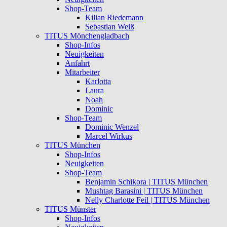
Shop-Team
Kilian Riedemann
Sebastian Weiß
TITUS Mönchengladbach
Shop-Infos
Neuigkeiten
Anfahrt
Mitarbeiter
Karlotta
Laura
Noah
Dominic
Shop-Team
Dominic Wenzel
Marcel Wirkus
TITUS München
Shop-Infos
Neuigkeiten
Shop-Team
Benjamin Schikora | TITUS München
Mushtag Barasini | TITUS München
Nelly Charlotte Feil | TITUS München
TITUS Münster
Shop-Infos