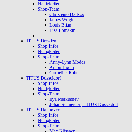
Neuigkeiten
Shop-Team
Christiano Da Ros
James Wright
Louis Bijan
Lisa Lomakin
TITUS Dresden
Shop-Infos
Neuigkeiten
Shop-Team
Anny-Lynn Modes
Anton Braun
Cornelius Rabe
TITUS Düsseldorf
Shop-Infos
Neuigkeiten
Shop-Team
Ilya Merkushev
Johan Schneider | TITUS Düsseldorf
TITUS Hannover
Shop-Infos
Neuigkeiten
Shop-Team
Max Küssner