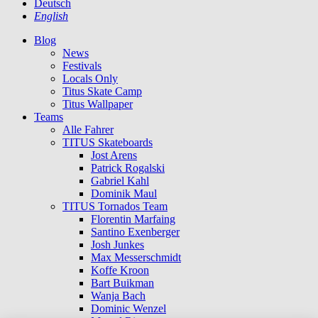
Deutsch
English
Blog
News
Festivals
Locals Only
Titus Skate Camp
Titus Wallpaper
Teams
Alle Fahrer
TITUS Skateboards
Jost Arens
Patrick Rogalski
Gabriel Kahl
Dominik Maul
TITUS Tornados Team
Florentin Marfaing
Santino Exenberger
Josh Junkes
Max Messerschmidt
Koffe Kroon
Bart Buikman
Wanja Bach
Dominic Wenzel