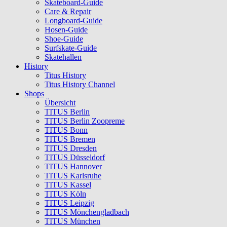
Skateboard-Guide
Care & Repair
Longboard-Guide
Hosen-Guide
Shoe-Guide
Surfskate-Guide
Skatehallen
History
Titus History
Titus History Channel
Shops
Übersicht
TITUS Berlin
TITUS Berlin Zoopreme
TITUS Bonn
TITUS Bremen
TITUS Dresden
TITUS Düsseldorf
TITUS Hannover
TITUS Karlsruhe
TITUS Kassel
TITUS Köln
TITUS Leipzig
TITUS Mönchengladbach
TITUS München