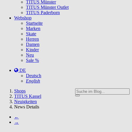
TITUS Münster
TITUS Münster Outlet
TITUS Paderborn
Webshop
Startseite
Marken
Skate
Herren
Damen
Kinder
Neu
Sale %
DE
Deutsch
English
You
Shops
are
TITUS Kassel
here:
Neuigkeiten
News Details
←
→