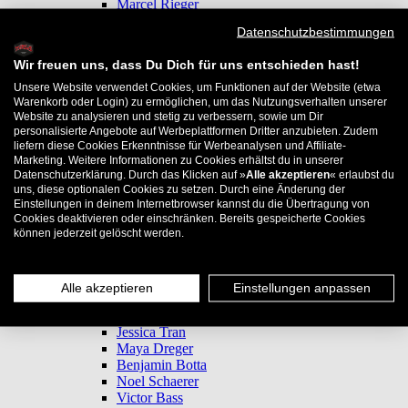
Marcel Rieger
Dominik Maul
Datenschutzbestimmungen
Max Hünnekens
Lucas Languasco
Wir freuen uns, dass Du Dich für uns entschieden hast!
Tim Otto
Jan Hellwig
Unsere Website verwendet Cookies, um Funktionen auf der Website (etwa
Deniel Cramer
Warenkorb oder Login) zu ermöglichen, um das Nutzungsverhalten unserer
Website zu analysieren und stetig zu verbessern, sowie um Dir
Antoni Zeyer
personalisierte Angebote auf Werbeplattformen Dritter anzubieten. Zudem
David Neier
liefern diese Cookies Erkenntnisse für Werbeanalysen und Affiliate-
Patricc Wolf
Marketing. Weitere Informationen zu Cookies erhältst du in unserer
Konni Brock
Datenschutzerklärung. Durch das Klicken auf »
Alle akzeptieren
« erlaubst du
Thomas Weber
uns, diese optionalen Cookies zu setzen. Durch eine Änderung der
Quirin Staudt
Einstellungen in deinem Internetbrowser kannst du die Übertragung von
Marlene Mangold
Cookies deaktivieren oder einschränken. Bereits gespeicherte Cookies
Tim Blijstervelt
können jederzeit gelöscht werden.
Florent Tourdre
Thomas Prochaska
Jan Rehring
Alle akzeptieren
Einstellungen anpassen
Sanne van Linder
Alex Kililis
Jessica Tran
Maya Dreger
Benjamin Botta
Noel Schaerer
Victor Bass