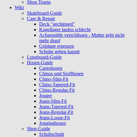
Shop Teams
Wiki
Skateboard-Guide
Care & Repair
Deck "gechipped"
Kugellager laufen schlecht
Achsenstifte verschlissen - Mutter geht nicht
mehr drauf
Griptape erneuern
Schuhe gehen kaputt
Longboard-Guide
Hosen-Guide
Cargohosen
Chinos und Stoffhosen
Chino-Slim-Fit
Chino-Tapered-Fit
Chino-Regular-Fit
Jogger
Jeans-Slim-Fit
Jeans-Tapered-Fit
Jeans-Regular-Fit
Jeans-Loose-Fit
Jogginghosen
Shoe-Guide
Schuhschnitt