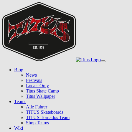
Skip
to
main
content
Toggle
navigation
Blog
News
Festivals
Locals Only
Titus Skate Camp
Titus Wallpaper
Teams
Alle Fahrer
TITUS Skateboards
TITUS Tornados Team
Shop Teams
Wiki