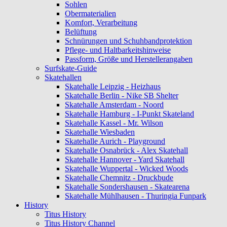
Sohlen
Obermaterialien
Komfort, Verarbeitung
Belüftung
Schnürungen und Schuhbandprotektion
Pflege- und Haltbarkeitshinweise
Passform, Größe und Herstellerangaben
Surfskate-Guide
Skatehallen
Skatehalle Leipzig - Heizhaus
Skatehalle Berlin - Nike SB Shelter
Skatehalle Amsterdam - Noord
Skatehalle Hamburg - I-Punkt Skateland
Skatehalle Kassel - Mr. Wilson
Skatehalle Wiesbaden
Skatehalle Aurich - Playground
Skatehalle Osnabrück - Alex Skatehall
Skatehalle Hannover - Yard Skatehall
Skatehalle Wuppertal - Wicked Woods
Skatehalle Chemnitz - Druckbude
Skatehalle Sondershausen - Skatearena
Skatehalle Mühlhausen - Thuringia Funpark
History
Titus History
Titus History Channel