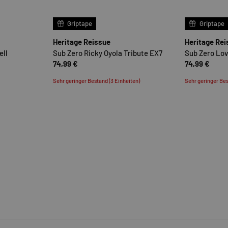
OPTIONEN AUSWÄHLEN
OPTIONEN AUSWÄHLE
Griptape
Griptape
Heritage Reissue
Heritage Re
ell
Sub Zero Ricky Oyola Tribute EX7
Sub Zero Lov
74,99 €
74,99 €
Sehr geringer Bestand (3 Einheiten)
Sehr geringer Bes