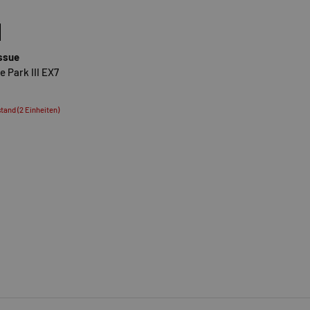
N
OPTIONEN AUSWÄHLEN
issue
e Park III EX7
tand (2 Einheiten)