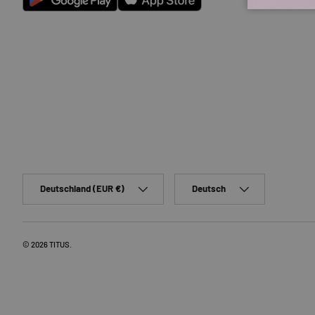
Android
App Store
Land/Region
Sprache
Deutschland (EUR €)
Deutsch
© 2026
TITUS
.