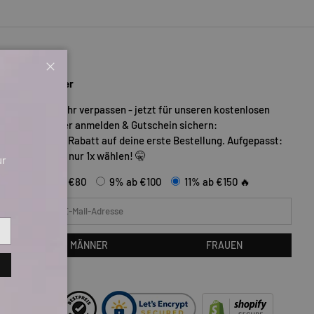
Schließen
Newsletter
Nichts mehr verpassen - jetzt für unseren kostenlosen
Newsletter anmelden & Gutschein sichern:
Bis zu 11% Rabatt auf deine erste Bestellung. Aufgepasst:
Du kannst nur 1x wählen! 🤫
ur
5% ab €80
9% ab €100
11% ab €150 🔥
E-Mail
MÄNNER
FRAUEN