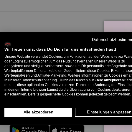
Deine Kundenvorteile
Datenschutzbestimm
Schneller Versand
Wir freuen uns, dass Du Dich für uns entschieden hast!
30 Tage Rückgaberecht
Unsere Website verwendet Cookies, um Funktionen auf der Website (etwa War
oder Login) zu ermöglichen, um das Nutzungsverhalten unserer Website zu
Kostenlose Rücksendungen in Deutschland
analysieren und stetig zu verbessern, sowie um Dir personalisierte Angebote au
B
Werbeplattformen Dritter anzubieten. Zudem liefern diese Cookies Erkenntnisse
Bestpreisgarantie
Werbeanalysen und Affiliate-Marketing. Weitere Informationen zu Cookies erhält
SSL Secure Shopping
in unserer Datenschutzerklärung. Durch das Klicken auf »
Alle akzeptieren
« erl
du uns, diese optionalen Cookies zu setzen. Durch eine Änderung der Einstell
Bezahlung nach 30 Tagen mit PayPal
in deinem Internetbrowser kannst du die Übertragung von Cookies deaktivieren
E-
einschränken. Bereits gespeicherte Cookies können jederzeit gelöscht werden.
Rechnungskauf mit Klarna
Alle akzeptieren
Einstellungen anpassen
Facebook
YouTube
Instagram
WhatsApp
TikTok
LinkedIn