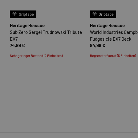
OPTIONEN AUSWÄHLEN
Griptape
Griptape
Heritage Reissue
Heritage Reissue
Sub Zero Sergei Trudnowski Tribute
World Industries Campb
EX7
Fudgesicle EX7 Deck
74,99 €
84,99 €
Sehr geringer Bestand (2 Einheiten)
Begrenzter Vorrat (5 Einheiten)