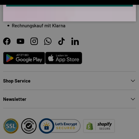
SSL Secure Shopping
Bezahlung nach 30 Tagen mit PayPal
Rechnungskauf mit Klarna
Facebook
YouTube
Instagram
WhatsApp
TikTok
LinkedIn
Android
App Store
Shop Service
Newsletter