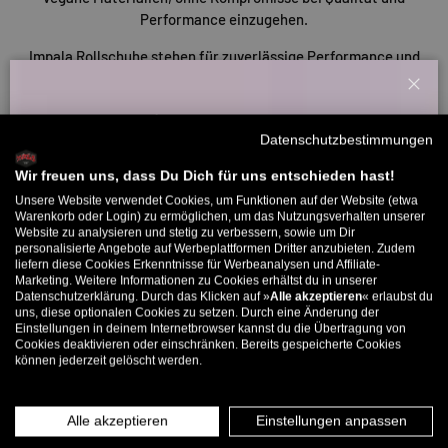
Performance einzugehen.
Impala Rollschuhe stehen für zuverlässige Performance und
modernes Design – für alle, die sich stilvoll und sicher auf
8 Rollen
bewegen möchten.
Schl
Willkommensbonus
Datenschutzbestimmungen
Melde dich zu unserem Newsletter an und bekomme deinen
Willkommens-Rabattcode direkt per Mail zugeschickt.
Wir freuen uns, dass Du Dich für uns entschieden hast!
Unsere Website verwendet Cookies, um Funktionen auf der Website (etwa
Bis zu 11% Rabatt auf deine erste Bestellung. Aufgepasst: Du
Warenkorb oder Login) zu ermöglichen, um das Nutzungsverhalten unserer
Website zu analysieren und stetig zu verbessern, sowie um Dir
kannst nur 1x wählen! 🤫
Zurück nach oben
personalisierte Angebote auf Werbeplattformen Dritter anzubieten. Zudem
liefern diese Cookies Erkenntnisse für Werbeanalysen und Affiliate-
5% ab €80
9% ab €100
11% ab €150 🔥
Marketing. Weitere Informationen zu Cookies erhältst du in unserer
Datenschutzerklärung. Durch das Klicken auf »
Alle akzeptieren
« erlaubst du
E-Mail
uns, diese optionalen Cookies zu setzen. Durch eine Änderung der
Deine Kundenvorteile
Einstellungen in deinem Internetbrowser kannst du die Übertragung von
Cookies deaktivieren oder einschränken. Bereits gespeicherte Cookies
Schneller Versand
können jederzeit gelöscht werden.
MÄNNER
FRAUEN
30 Tage Rückgaberecht
Kostenlose Rücksendungen in Deutschland
INFOS ÜBER WHATSAPP? KEIN PROBLEM!
Alle akzeptieren
Einstellungen anpassen
KLICK HIER UND SCHICKE UNS DIE VORGESCHRIEBENE NACHRICHT,
Bestpreisgarantie
UM DICH ANZUMELDEN.