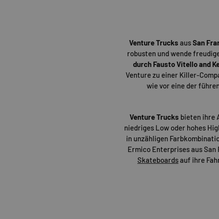
Venture Trucks
aus
San Fra
robusten und wende freudige
durch Fausto Vitello and K
Venture zu einer Killer-Comp
wie vor eine der führ
Venture Trucks
bieten ihre 
niedriges Low oder hohes High
in unzähligen Farbkombinatio
Ermico Enterprises aus San F
Skateboards
auf ihre Fah