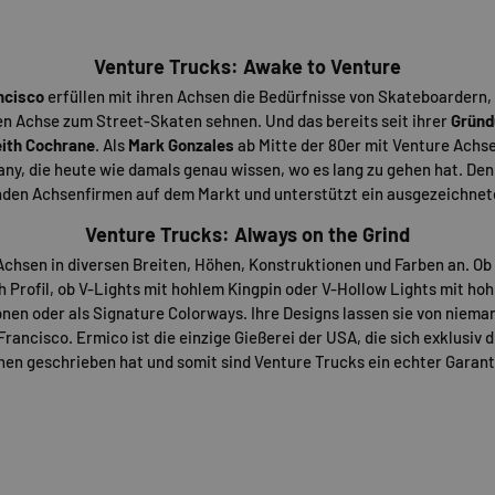
Venture Trucks: Awake to Venture
ncisco
erfüllen mit ihren Achsen die Bedürfnisse von Skateboardern, d
n Achse zum Street-Skaten sehnen. Und das bereits seit ihrer
Gründ
eith Cochrane
. Als
Mark Gonzales
ab Mitte der 80er mit Venture Achs
any, die heute wie damals genau wissen, wo es lang zu gehen hat. Denn
enden Achsenfirmen auf dem Markt und unterstützt ein ausgezeichnet
Venture Trucks: Always on the Grind
Achsen in diversen Breiten, Höhen, Konstruktionen und Farben an. Ob 5
 Profil, ob V-Lights mit hohlem Kingpin oder V-Hollow Lights mit ho
nen oder als Signature Colorways. Ihre Designs lassen sie von niema
rancisco. Ermico ist die einzige Gießerei der USA, die sich exklusiv 
nen geschrieben hat und somit sind Venture Trucks ein echter Garant