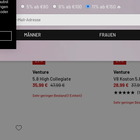
aubst
5% ab €80
9% ab €100
11% ab €150 🔥
ungen
 oder
Mail
MÄNNER
FRAUEN
OPTIONEN AUSWÄHLEN
OPTIONEN AUSWÄHLE
25%
24%
Venture
Venture
5.8 High Collegiate
V8 Koston 5.
35,99 €
47,99 €
28,99 €
37,9
★★★★★
(
Sehr geringer Bestand (1 Einheit)
Sehr geringer Bes