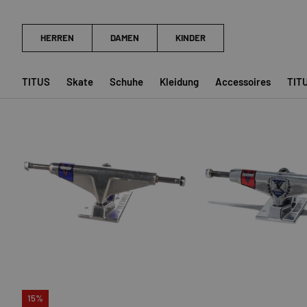
5.6 High V-Light
5.2 High V-Hollow
33,99 €
39,99 €
39,99 €
45,99 €
★★★★★
★★★★★
(5)
(4)
TITUS
Skate
Schuhe
Kleidung
Accessoires
TIT
OPTIONEN AUSWÄHLEN
15%