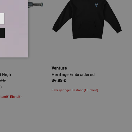
N
OPTIONEN AUSWÄHLEN
OPTIONEN
Venture
8 High
Heritage Embroidered
9 €
84,99 €
1)
Sehr geringer Bestand (1 Einheit)
tand (1 Einheit)