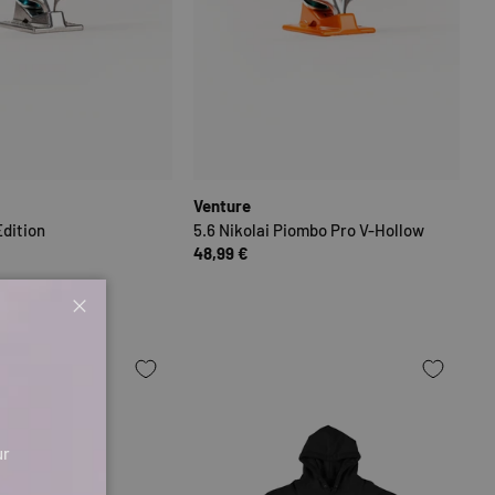
N
OPTIONEN AUSWÄHLEN
OPTIONEN
Venture
Edition
5.6 Nikolai Piombo Pro V-Hollow
48,99 €
Schließen
ur