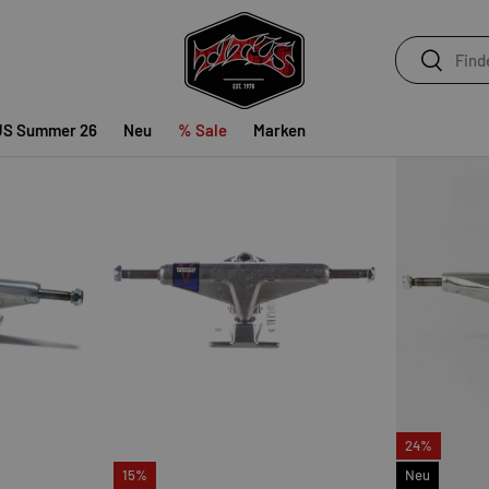
5.8 High
6.1 High
28,99 €
33,99 €
28,99 €
33,
Suchen
★★★★★
(28)
Suchen
US Summer 26
Neu
% Sale
Marken
24%
OPTIONEN AUSWÄHLEN
OPTIONEN AUSWÄHLE
15%
Neu