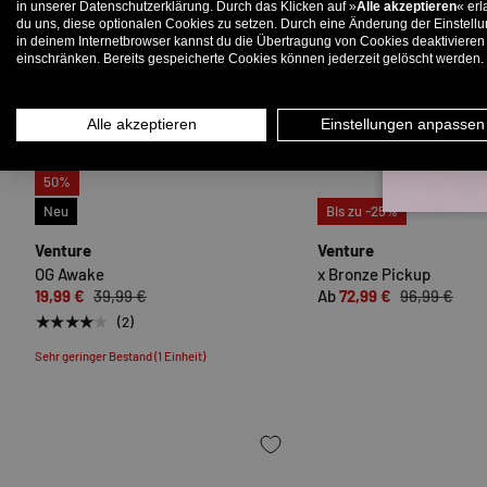
in unserer Datenschutzerklärung. Durch das Klicken auf »
Alle akzeptieren
« erl
du uns, diese optionalen Cookies zu setzen. Durch eine Änderung der Einstell
in deinem Internetbrowser kannst du die Übertragung von Cookies deaktivieren
E-
einschränken. Bereits gespeicherte Cookies können jederzeit gelöscht werden.
Alle akzeptieren
Einstellungen anpassen
50%
OPTIONEN AUSWÄHLEN
Neu
Bis zu -25%
Venture
Venture
OG Awake
x Bronze Pickup
19,99 €
39,99 €
Ab
72,99 €
96,99 €
★★★★★
(2)
Sehr geringer Bestand (1 Einheit)