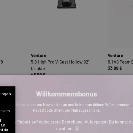
OPTIONEN AUSWÄHLEN
OPTIONEN AUSWÄHLE
Venture
Venture
V8
5.8 High Pro V-Cast Hollow 92'
6.1 V8 Team 
33,99 €
Crinkle
45,99 €
Willkommensbonus
ungen
Melde dich zu unserem Newsletter an und bekomme deinen Willkommens-
Rabattcode direkt per Mail zugeschickt.
enkorb
f
is zu 11% Rabatt auf deine erste Bestellung. Aufgepasst: Du kannst n
 für
1x wählen! 🤫
st du