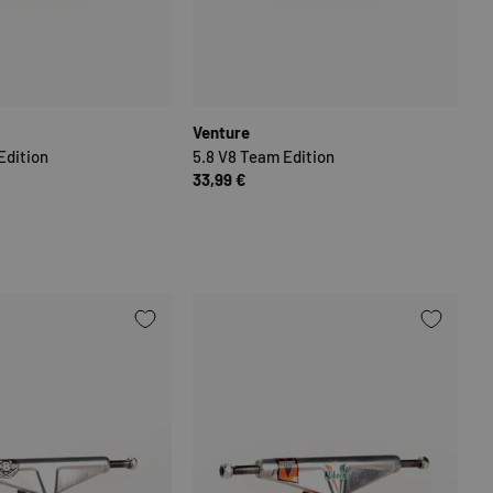
N
OPTIONEN AUSWÄHLEN
OPTIONEN
Venture
Edition
5.8 V8 Team Edition
33,99 €