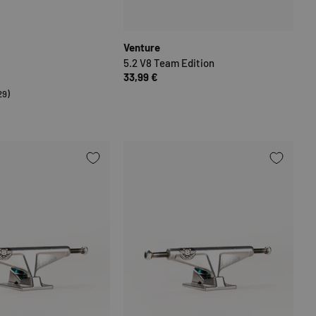
N
OPTIONEN AUSWÄHLEN
OPTIONEN
Venture
5.2 V8 Team Edition
33,99 €
29)