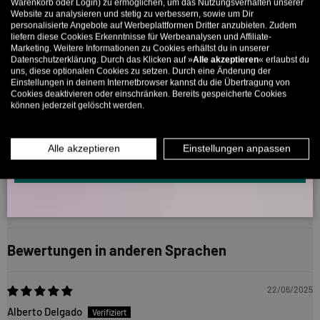
Bis zu 11% Rabatt auf deine erste Bestellung. Aufgepasst: Du
Warenkorb oder Login) zu ermöglichen, um das Nutzungsverhalten unserer
Website zu analysieren und stetig zu verbessern, sowie um Dir
kannst nur 1x wählen! 🤫
I don't like ACE
personalisierte Angebote auf Werbeplattformen Dritter anzubieten. Zudem
liefern diese Cookies Erkenntnisse für Werbeanalysen und Affiliate-
5% ab €80
9% ab €100
11% ab €150 🔥
Wenn man 10 inch boards fährt, hat man keine allzu große
Marketing. Weitere Informationen zu Cookies erhältst du in unserer
Datenschutzerklärung. Durch das Klicken auf »
Alle akzeptieren
« erlaubst du
Auswahl. Ich wollte mal die ACE Achsen probieren, weil sie einen
E-Mail
uns, diese optionalen Cookies zu setzen. Durch eine Änderung der
coolen Look haben und diese auch schön schmal sind. Aber
Einstellungen in deinem Internetbrowser kannst du die Übertragung von
ich habe bis heute keine passenden bushings gefunden, damit das
Cookies deaktivieren oder einschränken. Bereits gespeicherte Cookies
können jederzeit gelöscht werden.
Lenkverhalten mir taugt. Ich weiß, dass ACE Achsen für super
MÄNNER
FRAUEN
Looseness stehen, jedoch fühlen die sich für mich absolut
wackelig an und ich werde damit nicht warm. Hab mir jetzt
INFOS ÜBER WHATSAPP? KEIN PROBLEM!
Alle akzeptieren
Einstellungen anpassen
Thunder Trucks geholt und diese sind spitze!
KLICK HIER UND SCHICKE UNS DIE VORGESCHRIEBENE NACHRICHT,
UM DICH ANZUMELDEN.
1
2
Bewertungen in anderen Sprachen
22/06/2025
Alberto Delgado