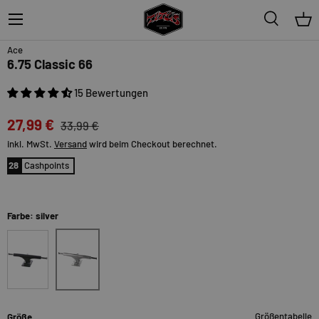
Menü
Suche
Ein
18%
Ace
6.75 Classic 66
15 Bewertungen
27,99 €
33,99 €
inkl. MwSt.
Versand
wird beim Checkout berechnet.
28
Cashpoints
Farbe: silver
silver
matte-black
Größentabelle
Größe