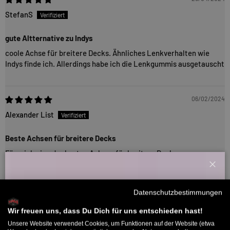
StefanS
gute Altternative zu Indys
coole Achse für breitere Decks. Ähnliches Lenkverhalten wie
Indys finde ich. Allerdings habe ich die Lenkgummis ausgetauscht
06/02/2024
Alexander List
Beste Achsen für breitere Decks
Für mich eine der besten Achsen für breitere Decks.
Für Slappys sind die Ace Classics einfach ein Traum.
Schl
Preis/Leistung auch im Vergleich zu den AF1s unschlagbar...
Willkommensbonus
Datenschutzbestimmungen
Melde dich zu unserem Newsletter an und bekomme deinen
02/10/2023
Willkommens-Rabattcode direkt per Mail zugeschickt.
Wir freuen uns, dass Du Dich für uns entschieden hast!
Unsere Website verwendet Cookies, um Funktionen auf der Website (etwa
SkinnyDirt