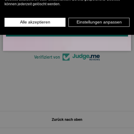
können jederzeit gelöscht werden.
MÄNNER
FRAUEN
5330 Bewertungen
INFOS ÜBER WHATSAPP? KEIN PROBLEM!
Alle akzeptieren
Einstellungen anpassen
KLICK HIER UND SCHICKE UNS DIE VORGESCHRIEBENE NACHRICHT,
UM DICH ANZUMELDEN.
266
5330
Verifiziert von
Zurück nach oben