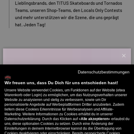
Lieblingsbrands, den TITUS Skateboards und Tornados
Teams, unseren Shop-Teams, den Locals Only Contests
und mehr unterstützen wir die Szene, die uns geprägt
hat. Jeden Tag!
Schl
Willkommensbonus
Datenschutzbestimmungen
Melde dich zu unserem Newsletter an und bekomme deinen
Willkommens-Rabattcode direkt per Mail zugeschickt.
Wir freuen uns, dass Du Dich für uns entschieden hast!
Unsere Website verwendet Cookies, um Funktionen auf der Website (etwa
Bis zu 11% Rabatt auf deine erste Bestellung. Aufgepasst: Du
Warenkorb oder Login) zu ermöglichen, um das Nutzungsverhalten unserer
Website zu analysieren und stetig zu verbessern, sowie um Dir
kannst nur 1x wählen! 🤫
Kundenbewertungen
personalisierte Angebote auf Werbeplattformen Dritter anzubieten. Zudem
liefern diese Cookies Erkenntnisse für Werbeanalysen und Affiliate-
5% ab €80
9% ab €100
11% ab €150 🔥
Marketing. Weitere Informationen zu Cookies erhältst du in unserer
Datenschutzerklärung. Durch das Klicken auf »
Alle akzeptieren
« erlaubst du
E-Mail
Sei der Erste, der eine Bewertung schreibt
uns, diese optionalen Cookies zu setzen. Durch eine Änderung der
Einstellungen in deinem Internetbrowser kannst du die Übertragung von
Cookies deaktivieren oder einschränken. Bereits gespeicherte Cookies