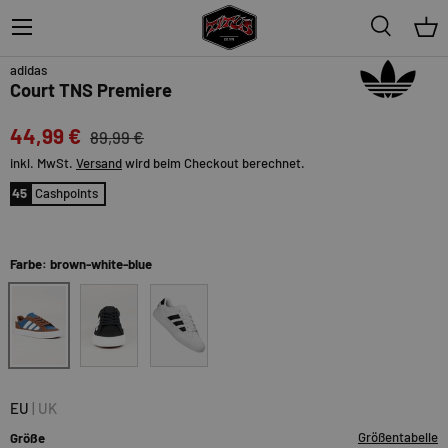
Menü
Suche
Ein
50%
adidas
Court TNS Premiere
44,99 €
89,99 €
inkl. MwSt.
Versand
wird beim Checkout berechnet.
45
Cashpoints
Farbe: brown-white-blue
brown-white-blue
coreblack-fottwearwhite
ftwwhite-coreblack-gold
EU
|
UK
Größentabelle
Größe