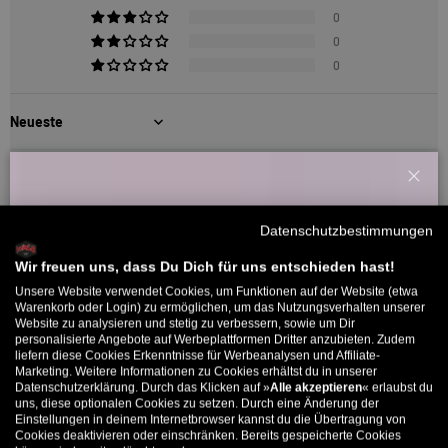
0
0
0
Sort by
Bewertungen in anderen Sprachen
Schl
Willkommensbonus
Datenschutzbestimmungen
01/02/2025
Melde dich zu unserem Newsletter an und bekomme deinen
Dominique Delmal
Willkommens-Rabattcode direkt per Mail zugeschickt.
Wir freuen uns, dass Du Dich für uns entschieden hast!
Unsere Website verwendet Cookies, um Funktionen auf der Website (etwa
Bis zu 11% Rabatt auf deine erste Bestellung. Aufgepasst: Du
Warenkorb oder Login) zu ermöglichen, um das Nutzungsverhalten unserer
Au top
Website zu analysieren und stetig zu verbessern, sowie um Dir
kannst nur 1x wählen! 🤫
Parfait comme d'habitude, jamais déçu avec cette marque. Le
personalisierte Angebote auf Werbeplattformen Dritter anzubieten. Zudem
liefern diese Cookies Erkenntnisse für Werbeanalysen und Affiliate-
hoodie est de très bonne qualité, il tient chaud. Impeccable.
5% ab €80
9% ab €100
11% ab €150 🔥
Marketing. Weitere Informationen zu Cookies erhältst du in unserer
Datenschutzerklärung. Durch das Klicken auf »
Alle akzeptieren
« erlaubst du
E-Mail
Bewertung konnte nicht übersetzt werden. Versuchen Sie es
uns, diese optionalen Cookies zu setzen. Durch eine Änderung der
später noch einmal
Einstellungen in deinem Internetbrowser kannst du die Übertragung von
Cookies deaktivieren oder einschränken. Bereits gespeicherte Cookies