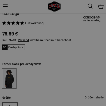
Menü
Suche
Ein
adidas-skateboarding
4.0 Logo
1 Bewertung
79,99 €
inkl. MwSt.
Versand
wird beim Checkout berechnet.
80
Cashpoints
Farbe: black-prelovedyellow
black-prelovedyellow
Größentabelle
Größe
L