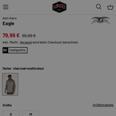
Menü
Suche
Ein
20%
Anti Hero
Eagle
79,99 €
99,99 €
inkl. MwSt.
Versand
wird beim Checkout berechnet.
80
Cashpoints
Farbe: charcoal-multicolour
charcoal-multicolour
Größentabelle
Größe
S
M