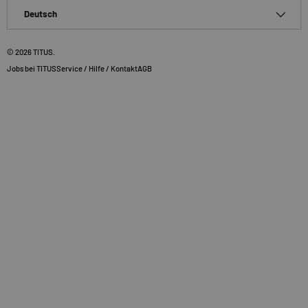
Sprache
Deutsch
© 2026
TITUS
.
Jobs bei TITUS
Service / Hilfe / Kontakt
AGB