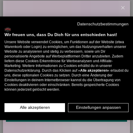
Kundenbewertungen
Schl
Willkommensbonus
Datenschutzbestimmungen
Sei der Erste, der eine Bewertung schreibt
Melde dich zu unserem Newsletter an und bekomme deinen
Willkommens-Rabattcode direkt per Mail zugeschickt.
Wir freuen uns, dass Du Dich für uns entschieden hast!
Unsere Website verwendet Cookies, um Funktionen auf der Website (etwa
Bis zu 11% Rabatt auf deine erste Bestellung. Aufgepasst: Du
Warenkorb oder Login) zu ermöglichen, um das Nutzungsverhalten unserer
Website zu analysieren und stetig zu verbessern, sowie um Dir
kannst nur 1x wählen! 🤫
5325 Bewertungen
personalisierte Angebote auf Werbeplattformen Dritter anzubieten. Zudem
liefern diese Cookies Erkenntnisse für Werbeanalysen und Affiliate-
5% ab €80
9% ab €100
11% ab €150 🔥
Marketing. Weitere Informationen zu Cookies erhältst du in unserer
Datenschutzerklärung. Durch das Klicken auf »
Alle akzeptieren
« erlaubst du
E-Mail
266
uns, diese optionalen Cookies zu setzen. Durch eine Änderung der
5325
Einstellungen in deinem Internetbrowser kannst du die Übertragung von
Cookies deaktivieren oder einschränken. Bereits gespeicherte Cookies
können jederzeit gelöscht werden.
MÄNNER
FRAUEN
Verifiziert von
INFOS ÜBER WHATSAPP? KEIN PROBLEM!
Alle akzeptieren
Einstellungen anpassen
KLICK HIER UND SCHICKE UNS DIE VORGESCHRIEBENE NACHRICHT,
UM DICH ANZUMELDEN.