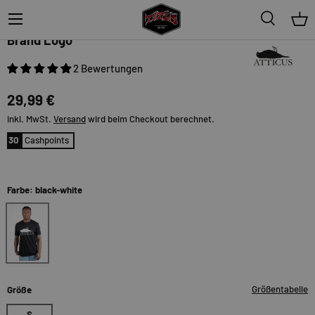
Menü
Suche
Ein
Atticus
Brand Logo
2 Bewertungen
29,99 €
inkl. MwSt.
Versand
wird beim Checkout berechnet.
30
Cashpoints
Farbe: black-white
black-white
Größentabelle
Größe
S