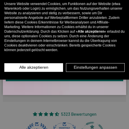
Unsere Website verwendet Cookies, um Funktionen auf der Website (etwa
Schönes Design und bequemer Stoff.
Bis zu 11% Rabatt auf deine erste Bestellung. Aufgepasst: Du
Warenkorb oder Login) zu ermöglichen, um das Nutzungsverhalten unserer
Website zu analysieren und stetig zu verbessern, sowie um Dir
kannst nur 1x wählen! 🤫
personalisierte Angebote auf Werbeplattformen Dritter anzubieten. Zudem
liefern diese Cookies Erkenntnisse für Werbeanalysen und Affiliate-
5% ab €80
9% ab €100
11% ab €150 🔥
Bewertungen in anderen Sprachen
Marketing. Weitere Informationen zu Cookies erhältst du in unserer
Datenschutzerklärung. Durch das Klicken auf »
Alle akzeptieren
« erlaubst du
E-Mail
uns, diese optionalen Cookies zu setzen. Durch eine Änderung der
Einstellungen in deinem Internetbrowser kannst du die Übertragung von
18/01/2026
Cookies deaktivieren oder einschränken. Bereits gespeicherte Cookies
können jederzeit gelöscht werden.
MÄNNER
FRAUEN
Fabio Pettenon
Atticus
INFOS ÜBER WHATSAPP? KEIN PROBLEM!
Alle akzeptieren
Einstellungen anpassen
KLICK HIER UND SCHICKE UNS DIE VORGESCHRIEBENE NACHRICHT,
Bella t-shirt fit giusto
UM DICH ANZUMELDEN.
Bewertung konnte nicht übersetzt werden. Versuchen Sie es
später noch einmal
5323 Bewertungen