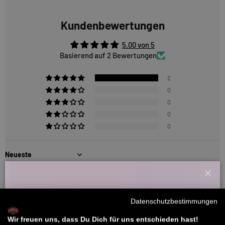
Kundenbewertungen
5.00 von 5
Basierend auf 2 Bewertungen
2
0
0
0
0
Sort by
03/04/2026
Schl
Willkommensbonus
St
Datenschutzbestimmungen
Melde dich zu unserem Newsletter an und bekomme deinen
Willkommens-Rabattcode direkt per Mail zugeschickt.
Gefällt mir
Wir freuen uns, dass Du Dich für uns entschieden hast!