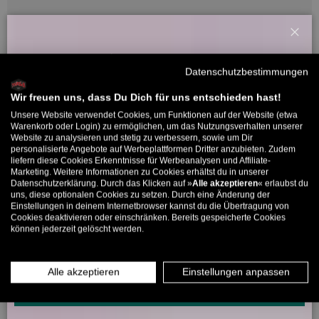
Schl
Kundenbewertungen
Willkommensbonus
Datenschutzbestimmungen
Melde dich zu unserem Newsletter an und bekomme deinen
Sei der Erste, der eine Bewertung schreibt
Willkommens-Rabattcode direkt per Mail zugeschickt.
Wir freuen uns, dass Du Dich für uns entschieden hast!
Unsere Website verwendet Cookies, um Funktionen auf der Website (etwa
Bis zu 11% Rabatt auf deine erste Bestellung. Aufgepasst: Du
Warenkorb oder Login) zu ermöglichen, um das Nutzungsverhalten unserer
Website zu analysieren und stetig zu verbessern, sowie um Dir
kannst nur 1x wählen! 🤫
personalisierte Angebote auf Werbeplattformen Dritter anzubieten. Zudem
5317 Bewertungen
liefern diese Cookies Erkenntnisse für Werbeanalysen und Affiliate-
5% ab €80
9% ab €100
11% ab €150 🔥
Marketing. Weitere Informationen zu Cookies erhältst du in unserer
Datenschutzerklärung. Durch das Klicken auf »
Alle akzeptieren
« erlaubst du
E-Mail
uns, diese optionalen Cookies zu setzen. Durch eine Änderung der
Einstellungen in deinem Internetbrowser kannst du die Übertragung von
266
5317
Cookies deaktivieren oder einschränken. Bereits gespeicherte Cookies
können jederzeit gelöscht werden.
MÄNNER
FRAUEN
Verifiziert von
INFOS ÜBER WHATSAPP? KEIN PROBLEM!
Alle akzeptieren
Einstellungen anpassen
KLICK HIER UND SCHICKE UNS DIE VORGESCHRIEBENE NACHRICHT,
UM DICH ANZUMELDEN.