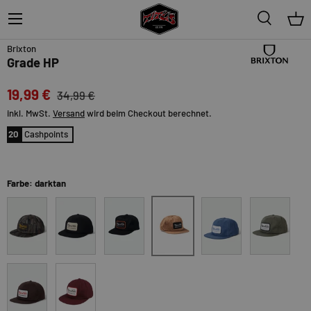
Menü
Suche
Ein
43%
Brixton
Grade HP
19,99 €
34,99 €
inkl. MwSt.
Versand
wird beim Checkout berechnet.
20
Cashpoints
Farbe: darktan
darktan
barkcamo
black-offwhite
black-orange-white
denim
ivygreen