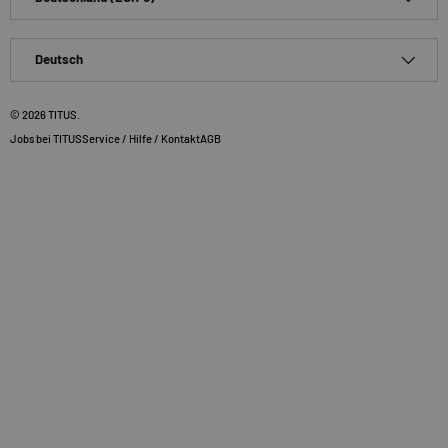
Sprache
Deutsch
© 2026
TITUS
.
Jobs bei TITUS
Service / Hilfe / Kontakt
AGB