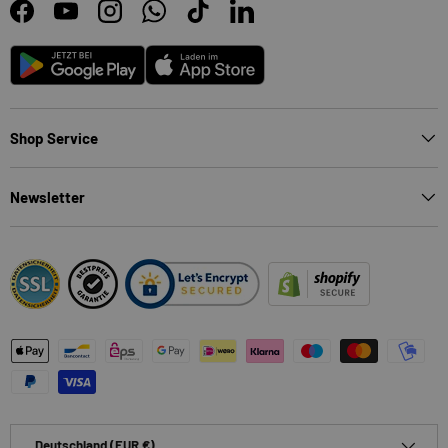
Facebook
YouTube
Instagram
WhatsApp
TikTok
LinkedIn
Android
App Store
Shop Service
Newsletter
Zahlungsmethoden
Land/Region
Deutschland (EUR €)