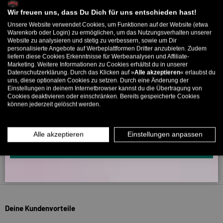
Melde dich zu unserem Newsletter an und bekomme deinen
Willkommens-Rabattcode direkt per Mail zugeschickt.
Wir freuen uns, dass Du Dich für uns entschieden hast!
Unsere Website verwendet Cookies, um Funktionen auf der Website (etwa
Bis zu 11% Rabatt auf deine erste Bestellung. Aufgepasst: Du
Warenkorb oder Login) zu ermöglichen, um das Nutzungsverhalten unserer
266
5327
Website zu analysieren und stetig zu verbessern, sowie um Dir
kannst nur 1x wählen! 🤫
personalisierte Angebote auf Werbeplattformen Dritter anzubieten. Zudem
liefern diese Cookies Erkenntnisse für Werbeanalysen und Affiliate-
5% ab €80
9% ab €100
11% ab €150 🔥
Marketing. Weitere Informationen zu Cookies erhältst du in unserer
Verifiziert von
Datenschutzerklärung. Durch das Klicken auf »
Alle akzeptieren
« erlaubst du
E-Mail
uns, diese optionalen Cookies zu setzen. Durch eine Änderung der
Einstellungen in deinem Internetbrowser kannst du die Übertragung von
Cookies deaktivieren oder einschränken. Bereits gespeicherte Cookies
können jederzeit gelöscht werden.
MÄNNER
FRAUEN
INFOS ÜBER WHATSAPP? KEIN PROBLEM!
Alle akzeptieren
Einstellungen anpassen
KLICK HIER UND SCHICKE UNS DIE VORGESCHRIEBENE NACHRICHT,
UM DICH ANZUMELDEN.
Zurück nach oben
Deine Kundenvorteile