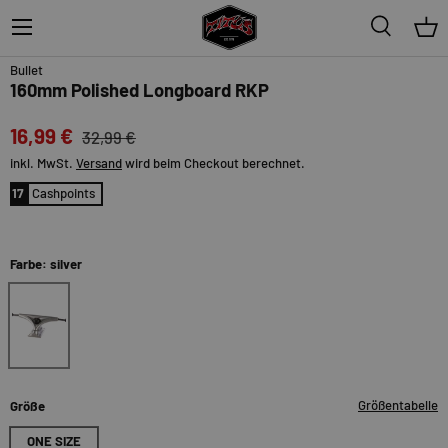
Menü
Suche
Ein
48%
Bullet
160mm Polished Longboard RKP
16,99 €
32,99 €
inkl. MwSt.
Versand
wird beim Checkout berechnet.
17
Cashpoints
Farbe: silver
silver
Größentabelle
Größe
ONE SIZE