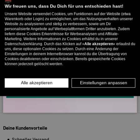
Willkommens-Rabattcode direkt per Mail zugeschickt.
Wir freuen uns, dass Du Dich für uns entschieden hast!
Unsere Website verwendet Cookies, um Funktionen auf der Website (etwa
Bis zu 11% Rabatt auf deine erste Bestellung. Aufgepasst: Du
266
Warenkorb oder Login) zu ermöglichen, um das Nutzungsverhalten unserer
5315
Website zu analysieren und stetig zu verbessern, sowie um Dir
kannst nur 1x wählen! 🤫
personalisierte Angebote auf Werbeplattformen Dritter anzubieten. Zudem
liefern diese Cookies Erkenntnisse für Werbeanalysen und Affiliate-
5% ab €80
9% ab €100
11% ab €150 🔥
Verifiziert von
Marketing. Weitere Informationen zu Cookies erhältst du in unserer
Datenschutzerklärung. Durch das Klicken auf »
Alle akzeptieren
« erlaubst du
E-Mail
uns, diese optionalen Cookies zu setzen. Durch eine Änderung der
Einstellungen in deinem Internetbrowser kannst du die Übertragung von
Cookies deaktivieren oder einschränken. Bereits gespeicherte Cookies
können jederzeit gelöscht werden.
MÄNNER
FRAUEN
INFOS ÜBER WHATSAPP? KEIN PROBLEM!
Alle akzeptieren
Einstellungen anpassen
KLICK HIER UND SCHICKE UNS DIE VORGESCHRIEBENE NACHRICHT,
UM DICH ANZUMELDEN.
Zurück nach oben
Deine Kundenvorteile
Schneller Versand