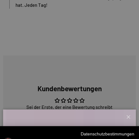
hat. Jeden Tag!
Kundenbewertungen
Sei der Erste, der eine Bewertung schreibt
Schl
Willkommensbonus
Datenschutzbestimmungen
5315 Bewertungen
Melde dich zu unserem Newsletter an und bekomme deinen