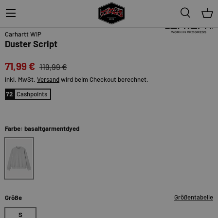
Menü
Suche
Ein
40%
Carhartt WIP
Duster Script
71,99 €
119,99 €
inkl. MwSt.
Versand
wird beim Checkout berechnet.
72
Cashpoints
Farbe: basaltgarmentdyed
basaltgarmentdyed
Größentabelle
Größe
S