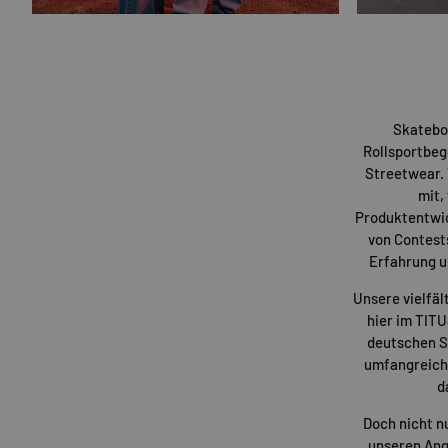
Skatebo
Rollsportbeg
Streetwear. 
mit,
Produktentwi
von Contest
Erfahrung u
Unsere vielfäl
hier im TIT
deutschen St
umfangreiche
d
Doch nicht n
unseren Ang