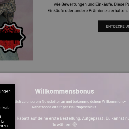
wie Bewertungen und Einkäufe. Diese P
Einkäufe oder andere Prämien zu erhalten.
ENTDECKE U
Willkommensbonus
ungen
Melde dich zu unserem Newsletter an und bekomme deinen Willkommens-
Rabattcode direkt per Mail zugeschickt.
enkorb
f
is zu 11% Rabatt auf deine erste Bestellung. Aufgepasst: Du kannst n
 für
1x wählen! 🤫
st du