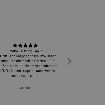
Preis/Leistung Top..!
Osiris D3 sind einfach
 Titus -The Cargo habe ich inzwischen
überh
ermal. Und alle noch in Betrieb..! Ein
Versand erfolgt sch
r Schnitt mit leichtem aber robustem
wieder gerne b
off. Die Hosen trage ich auch wenn's
schick sein soll..!
R.Jammers
Marcel G