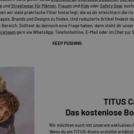
e
und
Streetwear für Männer
,
Frauen
und
Kids
oder
Safety Gear
suchs
n wir viele praktische Filter hinterlegt, die es dir erleichtern die r
apes, Brands und Designs zu finden. Und reduzierte Artikel findest du
Bereich. Solltest du dennoch eine Frage haben, dann steht dir uns
iceteam
gern via WhatsApp, Telefonhotline, E-Mail oder im Chat zur S
KEEP PUSHING
TITUS C
Das kostenlose 
Wir möchten euch mit unserem exklusiven
Wenn du ein TITUS-Konto erstellst erhältst