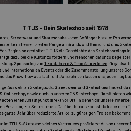
TITUS – Dein Skateshop seit 1978
ards, Streetwear und Skateschuhe – vom Anfänger bis zum Pro verso
eisterte mit einer breiten Range an Brands und Items rund ums Skat
Von Beginn an gestaltet TITUS die Geschichte des Skateboardings in
 trägt dazu bei die Kultur zu fördern und Menschen dafür zu begeister
cklung, Sponsoring von
Teamfahrern & Teamfahrerinnen
, Organisati
s und internationalen Events oder die Zusammenstellung unseres Sor
nd das Know-how aus fast fünf Jahrzehnten lassen uns jeden Tag be
tige Auswahl an Skategoods, Streetwear und Skateshoes findest du 
US-Onlineshop, sowie auch in unseren
25 Skateshops
. Damit bieten wir
ädten einen Anlaufpunkt direkt vor Ort, in denen dir unsere Mitarbei
n Beratung zur Seite stehen. Darüber hinaus kannst du in unseren 
as ganze Jahr über reduzierte Artikel zu günstigen Preisen bekomme
ur im TITUS-Skateshop deines Vertrauens profitierst du von unserer 
eboten. Ganz gleich ob du
Skateboards
,
Skateboard Zubehör
,
Comple