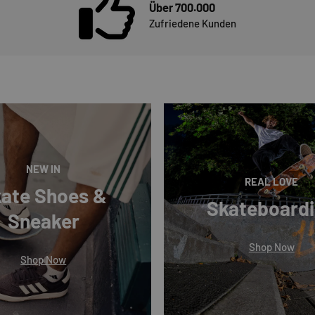
Über 700.000
Zufriedene Kunden
NEW IN
REAL LOVE
ate Shoes &
Skateboard
Sneaker
Shop Now
Shop Now