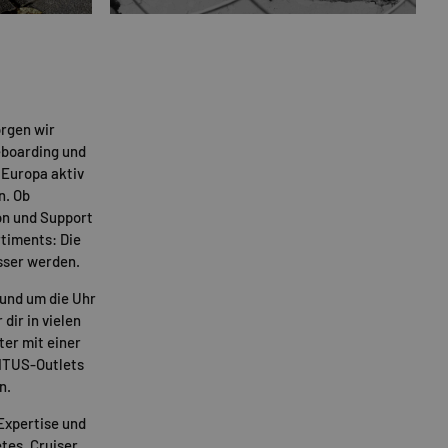
rgen wir
eboarding und
 Europa aktiv
n. Ob
on und Support
timents: Die
sser werden.
rund um die Uhr
 dir in vielen
ter mit einer
TITUS-Outlets
n.
Expertise und
tes
,
Cruiser
,