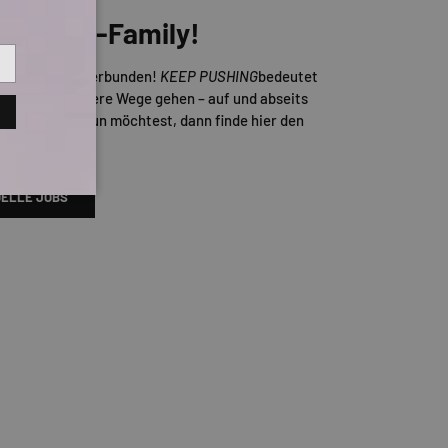
er TITUS-Family!
Skateboarding verbunden!
KEEP PUSHING
bedeutet
d auch mal andere Wege gehen – auf und abseits
ns gemeinsam tun möchtest, dann finde hier den
enden Job!
ELLE JOBS