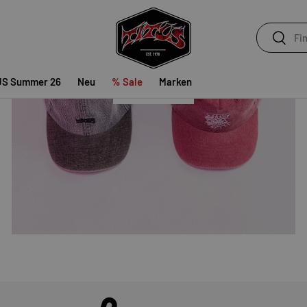
ACCESSOIRES
Suchen
Suchen
US Summer 26
Neu
% Sale
Marken
SHOP NOW