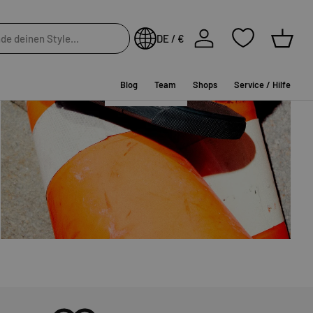
NEW IN
Einloggen
DE / €
Einkau
Blog
Team
Shops
Service / Hilfe
SHOP NOW