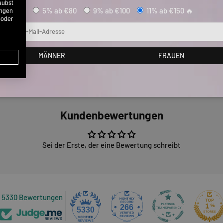
aubst
5% ab €80
9% ab €100
11% ab €150 🔥
ungen
 oder
Mail
MÄNNER
FRAUEN
Kundenbewertungen
Sei der Erste, der eine Bewertung schreibt
5330 Bewertungen
266
5330