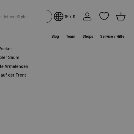
t Zip Hoodie
von
Carhartt
überzeugt mit einer top Verarbeitung
, der reichlich Bewegungsfreiheit bereithält.
Einloggen
DE / €
Einkau
ze
Blog
Team
Shops
Service / Hilfe
-Verschluss
Pocket
ibler Saum
ble Ärmelenden
 auf der Front