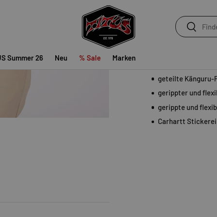
Der
W' American Scrip
und einem lässigen Fit
Suchen
Suchen
lässiger Fit
doppellagige Kapu
US Summer 26
Neu
% Sale
Marken
durchgehender Zip
geteilte Känguru-
gerippter und flex
gerippte und flexi
Carhartt Stickerei