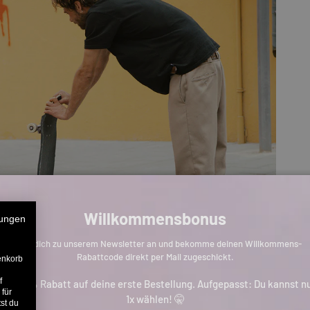
Willkommensbonus
ungen
Melde dich zu unserem Newsletter an und bekomme deinen Willkommens-
Rabattcode direkt per Mail zugeschickt.
enkorb
f
is zu 11% Rabatt auf deine erste Bestellung. Aufgepasst: Du kannst n
 für
1x wählen! 🤫
st du