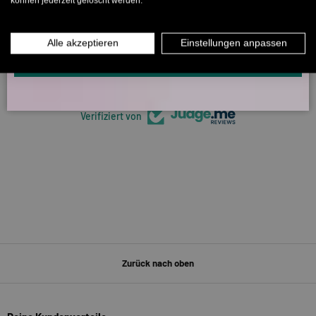
können jederzeit gelöscht werden.
MÄNNER
FRAUEN
5318 Bewertungen
INFOS ÜBER WHATSAPP? KEIN PROBLEM!
Alle akzeptieren
Einstellungen anpassen
KLICK HIER UND SCHICKE UNS DIE VORGESCHRIEBENE NACHRICHT,
UM DICH ANZUMELDEN.
266
5318
Verifiziert von
Zurück nach oben