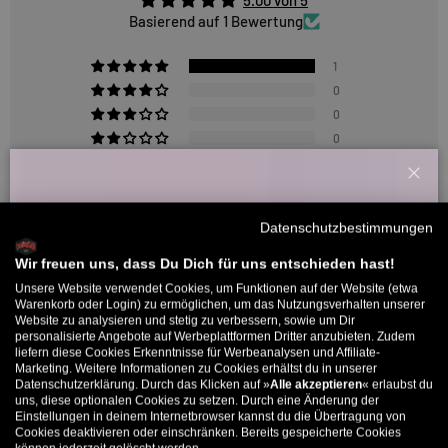
5.00 von 5
Basierend auf 1 Bewertung
1
0
0
0
0
Schl
Willkommensbonus
Sort by
Datenschutzbestimmungen
Melde dich zu unserem Newsletter an und bekomme deinen
Willkommens-Rabattcode direkt per Mail zugeschickt.
Wir freuen uns, dass Du Dich für uns entschieden hast!
02/01/2026
Unsere Website verwendet Cookies, um Funktionen auf der Website (etwa
Bis zu 11% Rabatt auf deine erste Bestellung. Aufgepasst: Du
Jonas Haase
Warenkorb oder Login) zu ermöglichen, um das Nutzungsverhalten unserer
Website zu analysieren und stetig zu verbessern, sowie um Dir
kannst nur 1x wählen! 🤫
personalisierte Angebote auf Werbeplattformen Dritter anzubieten. Zudem
Sehr gute Brille
liefern diese Cookies Erkenntnisse für Werbeanalysen und Affiliate-
5% ab €80
9% ab €100
11% ab €150 🔥
Marketing. Weitere Informationen zu Cookies erhältst du in unserer
Sitzt sehr stabil und rutscht nicht.
Datenschutzerklärung. Durch das Klicken auf »
Alle akzeptieren
« erlaubst du
E-Mail
uns, diese optionalen Cookies zu setzen. Durch eine Änderung der
Einstellungen in deinem Internetbrowser kannst du die Übertragung von
Cookies deaktivieren oder einschränken. Bereits gespeicherte Cookies