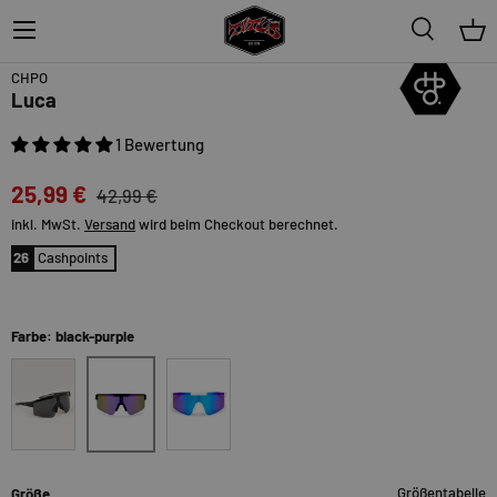
Menü
Suche
Ein
40%
CHPO
Luca
1 Bewertung
25,99 €
42,99 €
inkl. MwSt.
Versand
wird beim Checkout berechnet.
26
Cashpoints
Farbe: black-purple
black-purple
black-black
white-bluemirror
Größentabelle
Größe