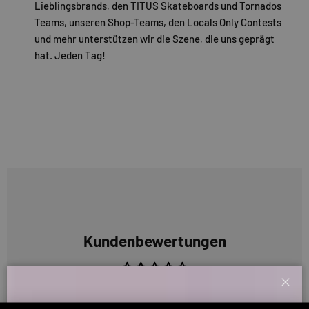
Lieblingsbrands, den TITUS Skateboards und Tornados
Teams, unseren Shop-Teams, den Locals Only Contests
und mehr unterstützen wir die Szene, die uns geprägt
hat. Jeden Tag!
Kundenbewertungen
Sei der Erste, der eine Bewertung schreibt
Schl
Willkommensbonus