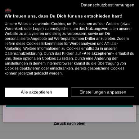
Datenschutzbestimmungen
Melde dich zu unserem Newsletter an und bekomme deinen
Willkommens-Rabattcode direkt per Mail zugeschickt.
Wir freuen uns, dass Du Dich für uns entschieden hast!
5315 Bewertungen
Unsere Website verwendet Cookies, um Funktionen auf der Website (etwa
Bis zu 11% Rabatt auf deine erste Bestellung. Aufgepasst: Du
Warenkorb oder Login) zu ermöglichen, um das Nutzungsverhalten unserer
Website zu analysieren und stetig zu verbessern, sowie um Dir
kannst nur 1x wählen! 🤫
266
personalisierte Angebote auf Werbeplattformen Dritter anzubieten. Zudem
5315
liefern diese Cookies Erkenntnisse für Werbeanalysen und Affiliate-
5% ab €80
9% ab €100
11% ab €150 🔥
Marketing. Weitere Informationen zu Cookies erhältst du in unserer
Datenschutzerklärung. Durch das Klicken auf »
Alle akzeptieren
« erlaubst du
E-Mail
Verifiziert von
uns, diese optionalen Cookies zu setzen. Durch eine Änderung der
Einstellungen in deinem Internetbrowser kannst du die Übertragung von
Cookies deaktivieren oder einschränken. Bereits gespeicherte Cookies
können jederzeit gelöscht werden.
MÄNNER
FRAUEN
INFOS ÜBER WHATSAPP? KEIN PROBLEM!
Alle akzeptieren
Einstellungen anpassen
KLICK HIER UND SCHICKE UNS DIE VORGESCHRIEBENE NACHRICHT,
UM DICH ANZUMELDEN.
Zurück nach oben