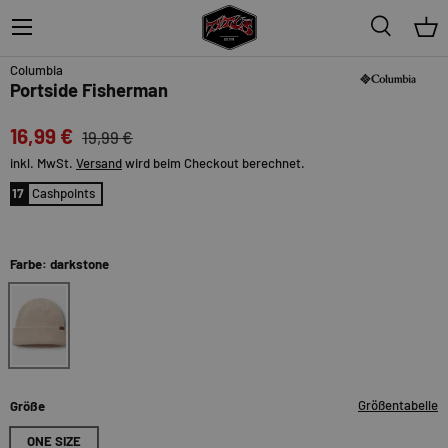
Menü
Suche
Ein
15%
Columbia
Portside Fisherman
16,99 €
19,99 €
inkl. MwSt.
Versand
wird beim Checkout berechnet.
17
Cashpoints
Farbe: darkstone
darkstone
Größentabelle
Größe
ONE SIZE